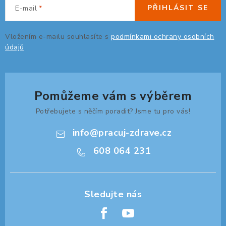
PŘIHLÁSIT SE
E-mail
Vložením e-mailu souhlasíte s
podmínkami ochrany osobních
údajů
Pomůžeme vám s výběrem
Potřebujete s něčím poradit? Jsme tu pro vás!
info
@
pracuj-zdrave.cz
608 064 231