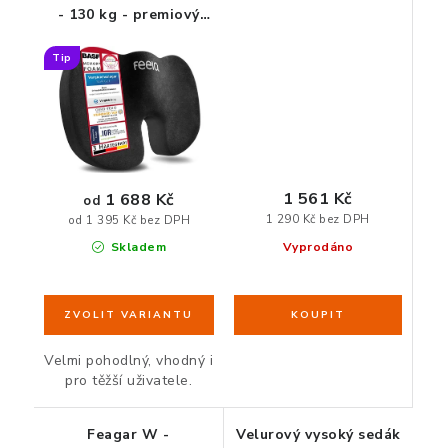
- 130 kg - premiový
zdravotní sedák z
paměťové pěny
Tip
1 561 Kč
1 688 Kč
od
1 290 Kč bez DPH
od 1 395 Kč bez DPH
Vyprodáno
Skladem
Velmi pohodlný, vhodný i
pro těžší uživatele.
Feagar W -
Velurový vysoký sedák