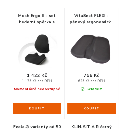
ZDRAVÁ KANCELÁŘ
Mosh Ergo II - set
VitaSeat FLEXI -
ČISTIČKY VZDUCHU
bederní opěrka a
pěnový ergonomický
ergonomický sedák na
podsedák
VODNÍ FILTRY
židli
O nákupu
Reklamace, výměna a vrácení
Showroom
Naše realizace, inspirace a návody
Kontakty
1 422 Kč
756 Kč
1 175 Kč bez DPH
625 Kč bez DPH
Momentálně nedostupné
Skladem
Feela.® varianty od 50
KLIN-SIT AIR černý