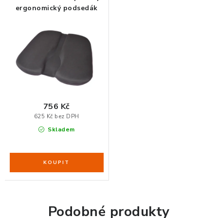
ergonomický podsedák
ORGANIZACE KABELŮ
STOJANY NA DOKUMENTY
LED STOLNÍ LAMPY
KANCELÁŘSKÉ POTŘEBY
756 Kč
625 Kč bez DPH
ZÁSUVKOVÉ BOXY
Skladem
NÁDOBY NA ODPAD
SCHRÁNKY NA KLÍČE A LÉKY
DESIGN A STYL V KANCELÁŘI
Podobné produkty