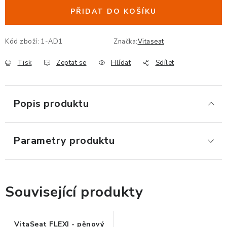
ERGONOMICKÉ PRODUKTY
PŘIDAT DO KOŠÍKU
BEDERNÍ A KRČNÍ OPĚRKY
Kód zboží:
1-AD1
Značka:
Vitaseat
Tisk
Zeptat se
Hlídat
Sdílet
PODLOŽKY POD NOHY
PODLOŽKY POD MYŠ A ZÁPĚSTÍ
Popis produktu
ERGONOMICKÉ KLÁVESNICE
Parametry produktu
VÝSUVY A DRŽÁKY NA KLÁVESNICI
DRŽÁKY LCD MONITORŮ A TV
Související produkty
DRŽÁKY A ZÁVĚSY PC
STOJANY POD NOTEBOOK
VitaSeat FLEXI - pěnový