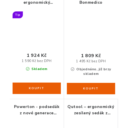
ergonomický
Bonmedico
podsedák z paměťové
pěny
Tip
1 924 Kč
1 809 Kč
1 590 Kč bez DPH
1 495 Kč bez DPH
Skladem
Objednáno, již brzy
skladem
Powerton - podsedák
Qutool – ergonomický
z nové generace
zesílený sedák z
paměťové pěny
paměťové pěny