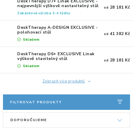
DeskTherapy D7+ Linak EXCLUSIVE -
nejpevnější výškově nastavitelný stůl
ERGONOMICKÉ PRODUKTY
28 181 Kč
od
Zakázková výroba 3-4 týdny
BEDERNÍ A KRČNÍ OPĚRKY
DeskTherapy A-DESIGN EXCLUSIVE -
polohovací stůl
41 382 Kč
od
PODLOŽKY POD NOHY
Skladem
PODLOŽKY POD MYŠ A ZÁPĚSTÍ
DeskTherapy D6+ EXCLUSIVE Linak
výškově stavitelný stůl
28 181 Kč
od
Skladem
ERGONOMICKÉ KLÁVESNICE
Zobrazit více produktů
VÝSUVY A DRŽÁKY NA KLÁVESNICI
DRŽÁKY LCD MONITORŮ A TV
FILTROVAT PRODUKTY
V
Ř
DRŽÁKY A ZÁVĚSY PC
DOPORUČUJEME
ý
a
STOJANY POD NOTEBOOK
p
z