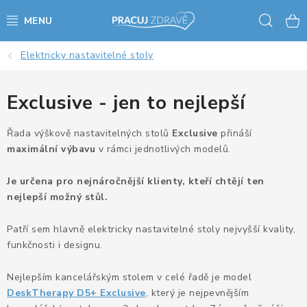
Přejít
Hled
na
obsah
Elektricky nastavitelné stoly
AKCE - SLEVY - VÝPRODEJ
STOLY A ŽIDLE
Exclusive - jen to nejlepší
VÝŠKOVĚ NASTAVITELNÉ STOLY
Řada výškově nastavitelných stolů
Exclusive
přináší
maximální výbavu
v rámci jednotlivých modelů.
KANCELÁŘSKÉ PSACÍ STOLY
Je určena pro nejnáročnější klienty, kteří chtějí ten
nejlepší možný stůl.
NOHY KE STOLU A PODNOŽE
Patří sem hlavně elektricky nastavitelné stoly nejvyšší kvality,
PŘÍSLUŠENSTVÍ KE STOLŮM
funkčnosti i designu.
KANCELÁŘSKÉ KONTEJNERY
Nejlepším kancelářským stolem v celé řadě je model
DeskTherapy D5+ Exclusive
, který je nejpevnějším