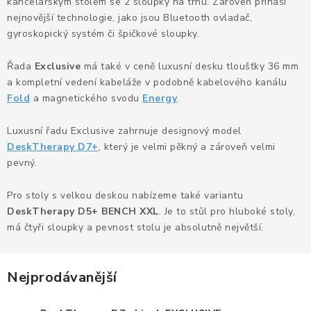
KANCELÁŘSKÉ ŽIDLE A KŘESLA
kancelářským stolem se 2 sloupky na trhu. Zároveň přináší
nejnovější technologie, jako jsou Bluetooth ovladač,
gyroskopický systém či špičkové sloupky.
OBLÍBENÉ KATEGORIE
Řada
Exclusive
má také v ceně luxusní desku tloušťky 36 mm
ZDRAVOTNÍ OBUV
a kompletní vedení kabeláže v podobně kabelového kanálu
Fold
a magnetického svodu
Energy
.
PODSEDÁKY NA ŽIDLE
Luxusní řadu Exclusive zahrnuje designový model
ZDRAVOTNICKÉ POMŮCKY
DeskTherapy D7+
, který je velmi pěkný a zároveň velmi
pevný.
PODSTAVCE POD MONITOR
Pro stoly s velkou deskou nabízeme také variantu
DeskTherapy D5+ BENCH XXL
. Je to stůl pro hluboké stoly,
ERGONOMICKÉ MYŠI
má čtyři sloupky a pevnost stolu je absolutně největší.
PREZENTAČNÍ SYSTÉMY
Nejprodávanější
DRŽÁKY NA TABLET - MOBIL