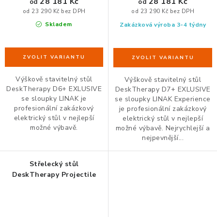
28 181 Kč
28 181 Kč
od
od
od 23 290 Kč bez DPH
od 23 290 Kč bez DPH
Skladem
Zakázková výroba 3-4 týdny
Výškově stavitelný stůl
Výškově stavitelný stůl
DeskTherapy D6+ EXLUSIVE
DeskTherapy D7+ EXLUSIVE
se sloupky LINAK je
se sloupky LINAK Experience
profesionální zakázkový
je profesionální zakázkový
elektrický stůl v nejlepší
elektrický stůl v nejlepší
možné výbavě.
možné výbavě. Nejrychlejší a
nejpevnější...
Střelecký stůl
DeskTherapy Projectile