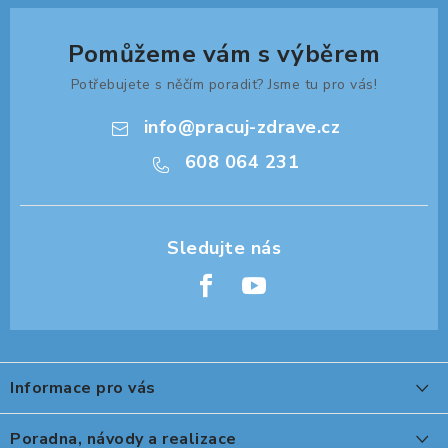
Pomůžeme vám s výběrem
Potřebujete s něčím poradit? Jsme tu pro vás!
info
@
pracuj-zdrave.cz
608 064 231
Z
á
Informace pro vás
p
a
O nákupu
Poradna, návody a realizace