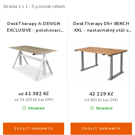
i
e
Stránka
1
z
1
-
5
položek celkem
ORGANIZACE KABELŮ
s
n
p
í
DeskTherapy A-DESIGN
DeskTherapy D5+ BENCH
STOJANY NA DOKUMENTY
EXCLUSIVE - polohovací
XXL - nastavitelný stůl s
r
p
stůl
velkou stolovou deskou
o
r
LED STOLNÍ LAMPY
d
o
u
d
KANCELÁŘSKÉ POTŘEBY
k
u
t
k
ZÁSUVKOVÉ BOXY
ů
t
ů
NÁDOBY NA ODPAD
41 382 Kč
42 229 Kč
od
od 34 200 Kč bez DPH
34 900 Kč bez DPH
SCHRÁNKY NA KLÍČE A LÉKY
Skladem
Skladem
DESIGN A STYL V KANCELÁŘI