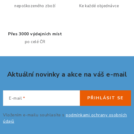
a
nepoškozeného zboží
Ke každé objednávce
c
í
p
Přes 3000 výdejních míst
r
po celé ČR
v
k
y
v
Aktuální novinky a akce na váš e-mail
ý
p
i
s
PŘIHLÁSIT SE
E-mail
u
Vložením e-mailu souhlasíte s
podmínkami ochrany osobních
údajů