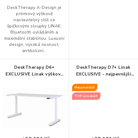
ZDRAVÁ KANCELÁŘ
DeskTherapy A-Design je
prémiový výškově
ČISTIČKY VZDUCHU
nastavitelný stůl se
špičkovými sloupky LINAK,
Bluetooth ovládáním a
VODNÍ FILTRY
maximální stabilitou. Luxusní
design, vysoká nosnost,
antikolizní...
O nákupu
Reklamace, výměna a vrácení
Showroom
Naše realizace, inspirace a návody
Kontakty
DeskTherapy D6+
DeskTherapy D7+ Linak
EXCLUSIVE Linak výškově
EXCLUSIVE - nejpevnější
stavitelný stůl
výškově nastavitelný stůl
Nejpevnější
TOP produkt