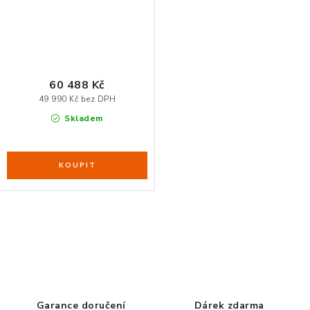
60 488 Kč
49 990 Kč bez DPH
Skladem
O
v
l
á
d
Garance doručení
Dárek zdarma