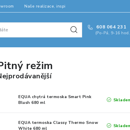
owroom
Naše realizace, inspirace a návody
Kontakty
608 064 231
(Po-Pá, 9-16 hod.
Pitný režim
Nejprodávanější
EQUA chytrá termoska Smart Pink
Sklade
Blush 680 ml
EQUA termoska Classy Thermo Snow
Sklade
White 680 ml