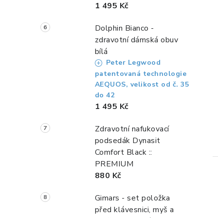
1 495 Kč
Dolphin Bianco -
zdravotní dámská obuv
bílá
Peter Legwood
patentovaná technologie
AEQUOS, velikost od č. 35
do 42
1 495 Kč
Zdravotní nafukovací
podsedák Dynasit
Comfort Black ::
PREMIUM
880 Kč
Gimars - set položka
před klávesnici, myš a