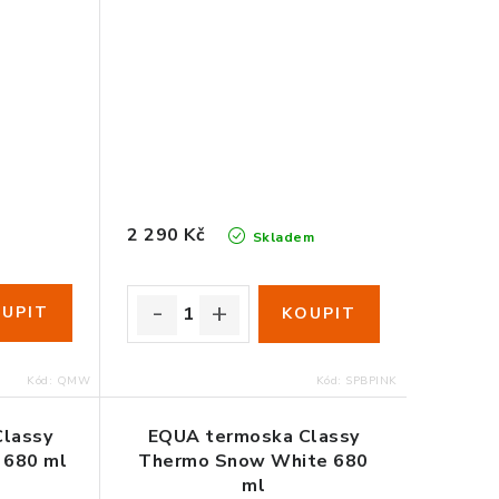
2 290 Kč
o
Skladem
Kód:
QMW
Kód:
SPBPINK
lassy
EQUA termoska Classy
 680 ml
Thermo Snow White 680
ml