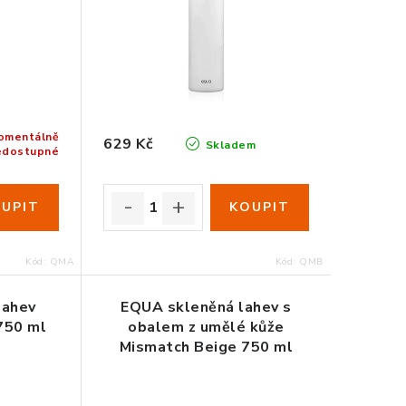
omentálně
629 Kč
Skladem
edostupné
Kód:
QMA
Kód:
QMB
lahev
EQUA skleněná lahev s
750 ml
obalem z umělé kůže
Mismatch Beige 750 ml