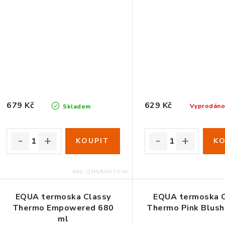
679 Kč
629 Kč
Vyprodán
Skladem
Kód:
QMGRAFITOVA
EQUA termoska Classy
EQUA termoska C
Thermo Empowered 680
Thermo Pink Blush
ml