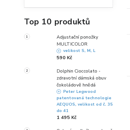
n
n
Top 10 produktů
í
p
Adjustační ponožky
a
MULTICOLOR
velikost S, M, L
n
590 Kč
e
Dolphin Cioccolato -
l
zdravotní dámská obuv
čokoládově hnědá
Peter Legwood
patentovaná technologie
AEQUOS, velikost od č. 35
do 41
1 495 Kč
i