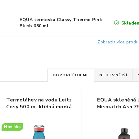
EQUA termoska Classy Thermo Pink
Sklade
Blush 680 ml
Zobrazit více produ
Ř
DOPORUČUJEME
NEJLEVNĚJŠÍ
a
V
z
Termoláhev na vodu Leitz
EQUA skleněná 
ý
e
Cosy 500 ml klidná modrá
Mismatch Ash 7
p
n
Novinka
í