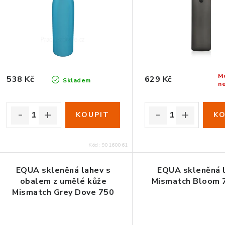
s
p
p
r
r
o
o
d
d
M
538 Kč
629 Kč
u
Skladem
n
u
k
k
t
t
ů
Kód:
90160061
ů
EQUA skleněná lahev s
EQUA skleněná 
obalem z umělé kůže
Mismatch Bloom 
Mismatch Grey Dove 750
ml