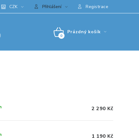
CZK
Přihlášení
Registrace
Prázdný košík
)
NÁKUPNÍ
KOŠÍK
m
2 290 Kč
m
1 190 Kč