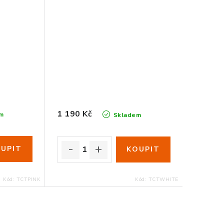
1 190 Kč
m
Skladem
Kód:
TCTPINK
Kód:
TCTWHITE