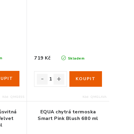
719 Kč
m
Skladem
Kód:
QMGESS
Kód:
QMGLAVA
ůsvitná
EQUA chytrá termoska
Velvet
Smart Pink Blush 680 ml
l