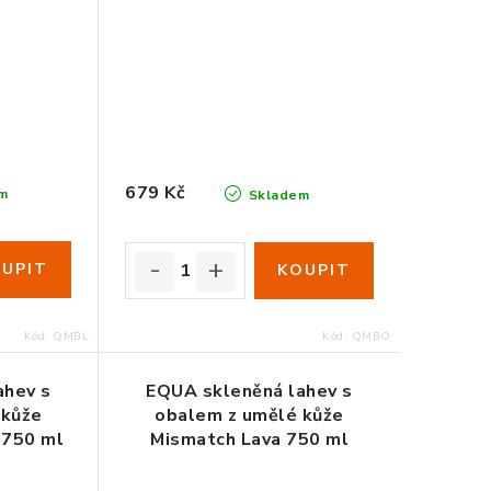
679 Kč
m
Skladem
Kód:
QMBL
Kód:
QMBO
ahev s
EQUA skleněná lahev s
 kůže
obalem z umělé kůže
 750 ml
Mismatch Lava 750 ml