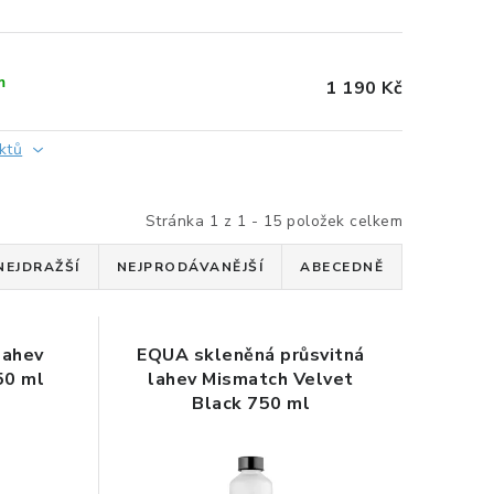
m
1 190 Kč
ktů
Stránka
1
z
1
-
15
položek celkem
NEJDRAŽŠÍ
NEJPRODÁVANĚJŠÍ
ABECEDNĚ
lahev
EQUA skleněná průsvitná
50 ml
lahev Mismatch Velvet
Black 750 ml