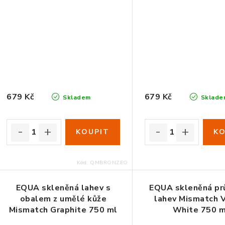
679 Kč
679 Kč
Skladem
Sklade
Kód:
QMBRONZEO
EQUA skleněná lahev s
EQUA skleněná pr
obalem z umělé kůže
lahev Mismatch 
Mismatch Graphite 750 ml
White 750 m