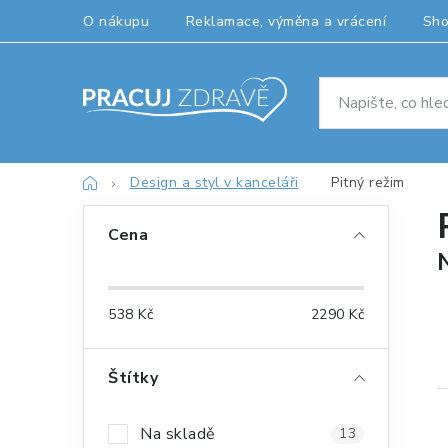
Přejít
O nákupu
Reklamace, výměna a vrácení
Sh
na
obsah
Domů
Design a styl v kanceláři
Pitný režim
P
Cena
o
s
538
Kč
2290
Kč
t
r
Štítky
a
Na skladě
13