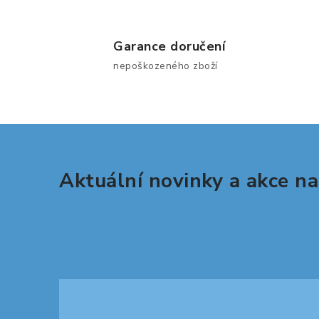
l
Garance doručení
nepoškozeného zboží
í
Aktuální novinky a akce na
r