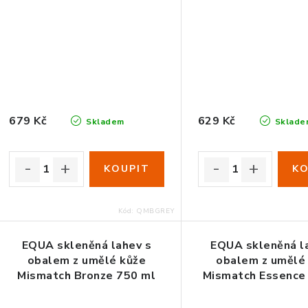
679 Kč
629 Kč
Skladem
Sklade
Kód:
QMBGREY
EQUA skleněná lahev s
EQUA skleněná l
obalem z umělé kůže
obalem z umělé
Mismatch Bronze 750 ml
Mismatch Essence