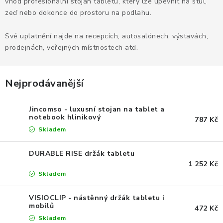
KANCELÁŘSKÉ ŽIDLE A KŘESLA
vhod profesionální stojan tabletu, který lze upevnit na stůl,
zeď nebo dokonce do prostoru na podlahu.
OBLÍBENÉ KATEGORIE
Své uplatnění najde na recepcích, autosalónech, výstavách,
prodejnách, veřejných místnostech atd.
ZDRAVOTNÍ OBUV
PODSEDÁKY NA ŽIDLE
Nejprodávanější
ZDRAVOTNICKÉ POMŮCKY
Jincomso - luxusní stojan na tablet a
notebook hlinikový
787 Kč
PODSTAVCE POD MONITOR
Skladem
DURABLE RISE držák tabletu
ERGONOMICKÉ MYŠI
1 252 Kč
Skladem
PREZENTAČNÍ SYSTÉMY
VISIOCLIP - nástěnný držák tabletu i
mobilů
DRŽÁKY NA TABLET - MOBIL
472 Kč
Skladem