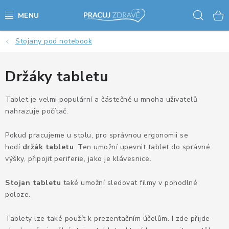
Přejít
Hled
na
obsah
Stojany pod notebook
AKCE - SLEVY - VÝPRODEJ
STOLY A ŽIDLE
Držáky tabletu
VÝŠKOVĚ NASTAVITELNÉ STOLY
Tablet je velmi populární a částečně u mnoha uživatelů
nahrazuje počítač.
KANCELÁŘSKÉ PSACÍ STOLY
Pokud pracujeme u stolu, pro správnou ergonomii se
hodí
držák tabletu
. Ten umožní upevnit tablet do správné
NOHY KE STOLU A PODNOŽE
výšky, připojit periferie, jako je klávesnice.
PŘÍSLUŠENSTVÍ KE STOLŮM
Stojan tabletu
také umožní sledovat filmy v pohodlné
poloze.
KANCELÁŘSKÉ KONTEJNERY
Tablety lze také použít k prezentačním účelům. I zde přijde