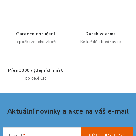
O
v
l
á
d
Garance doručení
Dárek zdarma
a
nepoškozeného zboží
Ke každé objednávce
c
í
p
Přes 3000 výdejních míst
r
po celé ČR
v
k
y
v
Aktuální novinky a akce na váš e-mail
ý
p
i
PŘIHLÁSIT SE
E-mail