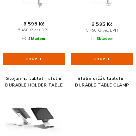
t
k
ů
t
ORGANIZACE KABELŮ
ů
6 595 Kč
6 595 Kč
STOJANY NA DOKUMENTY
5 450 Kč bez DPH
5 450 Kč bez DPH
Skladem
Skladem
LED STOLNÍ LAMPY
KANCELÁŘSKÉ POTŘEBY
ZÁSUVKOVÉ BOXY
Stojan na tablet - stolní
Stolní držák tabletu -
DURABLE HOLDER TABLE
DURABLE TABLE CLAMP
NÁDOBY NA ODPAD
SCHRÁNKY NA KLÍČE A LÉKY
DESIGN A STYL V KANCELÁŘI