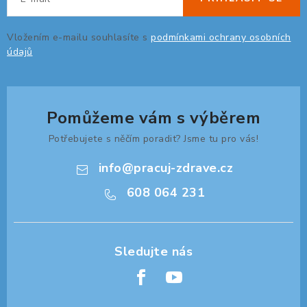
s
u
Vložením e-mailu souhlasíte s
podmínkami ochrany osobních
údajů
Pomůžeme vám s výběrem
Potřebujete s něčím poradit? Jsme tu pro vás!
info
@
pracuj-zdrave.cz
608 064 231