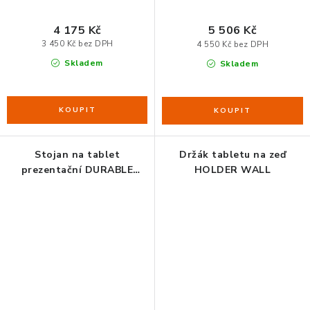
ZDRAVÁ KANCELÁŘ
4 175 Kč
5 506 Kč
ČISTIČKY VZDUCHU
3 450 Kč bez DPH
4 550 Kč bez DPH
Skladem
Skladem
VODNÍ FILTRY
O nákupu
Reklamace, výměna a vrácení
Showroom
Naše realizace, inspirace a návody
Kontakty
Stojan na tablet
Držák tabletu na zeď
prezentační DURABLE
HOLDER WALL
HOLDER FLOOR