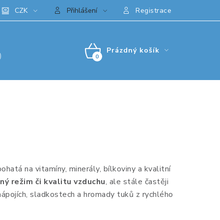
CZK
Přihlášení
Registrace
Prázdný košík
)
NÁKUPNÍ
KOŠÍK
ohatá na vitamíny, minerály, bílkoviny a kvalitní
ný režim či kvalitu vzduchu
, ale stále častěji
 nápojích, sladkostech a hromady tuků z rychlého