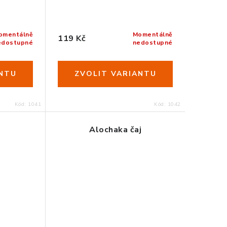
omentálně
Momentálně
119 Kč
edostupné
nedostupné
Kód:
1041
Kód:
1042
Alochaka čaj