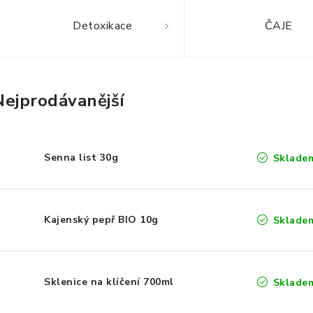
Detoxikace
ČAJE
Nejprodávanější
Senna list 30g
Sklade
Kajenský pepř BIO 10g
Sklade
Sklenice na klíčení 700ml
Sklade