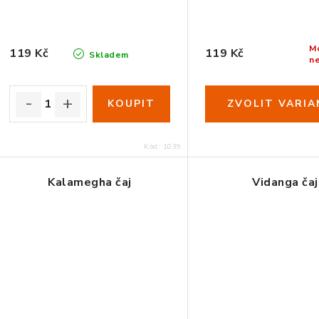
M
119 Kč
119 Kč
Skladem
n
Kód:
1039
Kalamegha čaj
Vidanga čaj