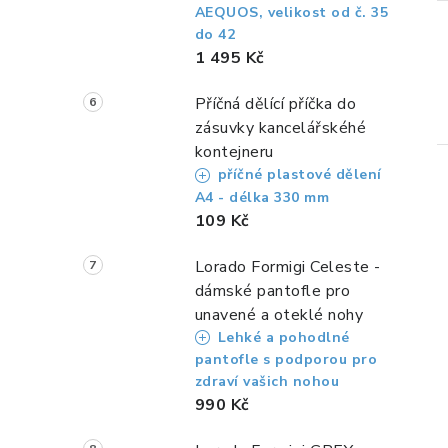
AEQUOS, velikost od č. 35
do 42
1 495 Kč
Příčná dělící příčka do
zásuvky kancelářskéhé
kontejneru
příčné plastové dělení
A4 - délka 330 mm
109 Kč
Lorado Formigi Celeste -
i
dámské pantofle pro
unavené a oteklé nohy
Lehké a pohodlné
pantofle s podporou pro
zdraví vašich nohou
990 Kč