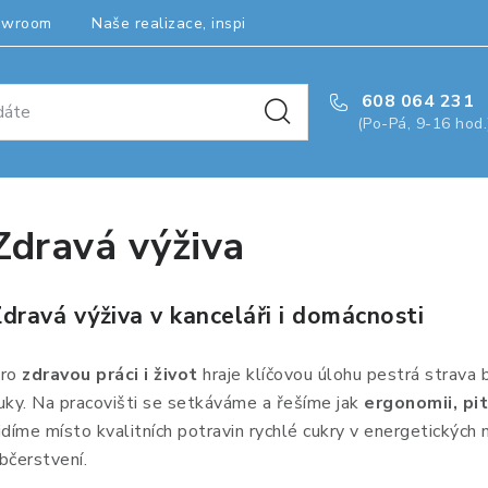
owroom
Naše realizace, inspirace a návody
Kontakty
608 064 231
(Po-Pá, 9-16 hod.
Zdravá výživa
dravá výživa v kanceláři i domácnosti
ro
zdravou práci i život
hraje klíčovou úlohu pestrá strava b
uky. Na pracovišti se setkáváme a řešíme jak
ergonomii, pit
idíme místo kvalitních potravin rychlé cukry v energetických
bčerstvení.