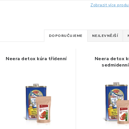
Zobrazit více produ
Ř
DOPORUČUJEME
NEJLEVNĚJŠÍ
a
V
z
Neera detox kúra třídenní
Neera detox k
ý
e
sedmidenní
p
n
í
s
p
p
r
r
o