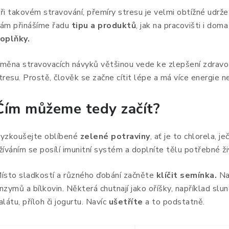
ři takovém stravování, přemíry stresu je velmi obtížné udrž
ám přinášíme řadu
tipu a produktů
, jak na pracovišti i do
oplňky.
měna stravovacích návyků většinou vede ke zlepšení zdravot
tresu. Prostě, člověk se začne cítit lépe a má více energie nej
Čím můžeme tedy začít?
yzkoušejte oblíbené
zelené potraviny
, ať je to chlorela, j
žíváním se posílí imunitní systém a doplníte tělu potřebné ži
ísto sladkostí a různého ďobání začněte
klíčit semínka.
Na
nzymů a bílkovin. Některá chutnají jako oříšky, například slu
alátu, příloh či jogurtu. Navíc
ušetříte
a to podstatně.