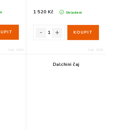
1 520 Kč
m
Skladem
Kód:
1008
Kód:
1009
Dalchini čaj