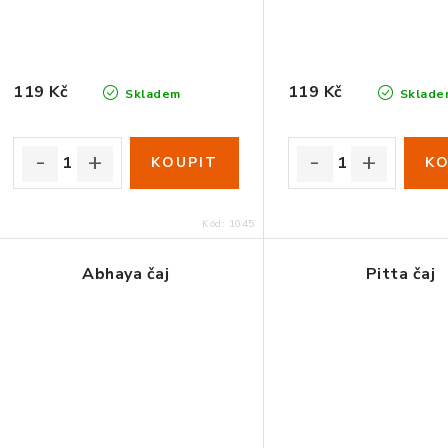
119 Kč
119 Kč
Skladem
Sklade
Kód:
1045
Abhaya čaj
Pitta čaj