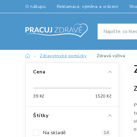
Přejít
O nákupu
Reklamace, výměna a vrácení
Sh
na
obsah
Domů
Zdravotnické pomůcky
Zdravá výživa
P
Cena
o
Z
s
39
Kč
1520
Kč
t
P
r
t
Štítky
v
a
o
Na skladě
14