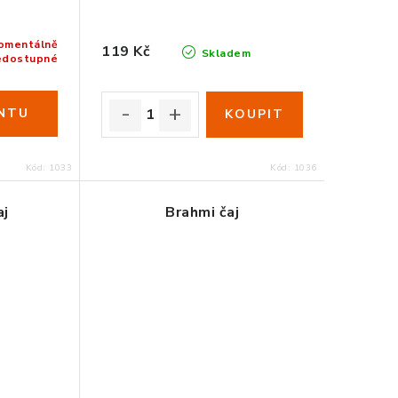
omentálně
119 Kč
Skladem
edostupné
Kód:
1033
Kód:
1036
aj
Brahmi čaj