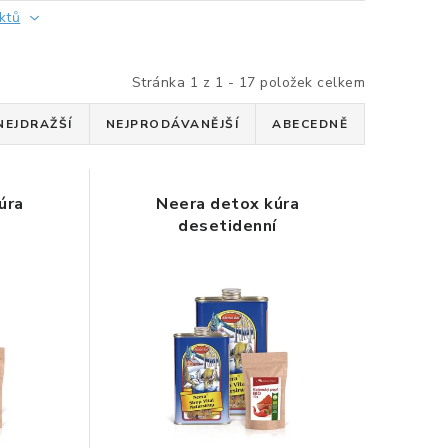
ktů
Stránka
1
z
1
-
17
položek celkem
NEJDRAŽŠÍ
NEJPRODÁVANĚJŠÍ
ABECEDNĚ
úra
Neera detox kúra
desetidenní