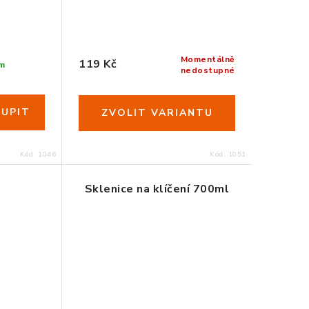
Momentálně
119 Kč
m
nedostupné
Kód:
1046
Kód:
1051
Sklenice na klíčení 700ml