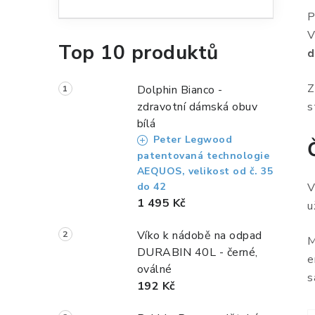
n
P
n
V
Top 10 produktů
í
d
p
Z
Dolphin Bianco -
a
zdravotní dámská obuv
s
bílá
n
Peter Legwood
e
patentovaná technologie
AEQUOS, velikost od č. 35
l
do 42
V
1 495 Kč
u
Víko k nádobě na odpad
M
DURABIN 40L - černé,
e
oválné
s
192 Kč