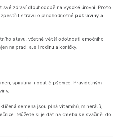
et své zdraví dlouhodobě na vysoké úrovni. Proto
ma zpestřit stravu o plnohodnotné
potraviny a
ního stavu, včetně větší odolnosti emočního
en na práci, ale i rodinu a koníčky.
ečmen, spirulina, nopal či pšenice. Pravidelným
viny.
klíčená semena jsou plná vitamínů, minerálů,
nečnice. Můžete si je dát na chleba ke svačině, do