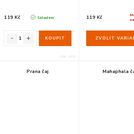
M
119 Kč
119 Kč
Skladem
n
Kód:
1032
Prana čaj
Mahaphala č