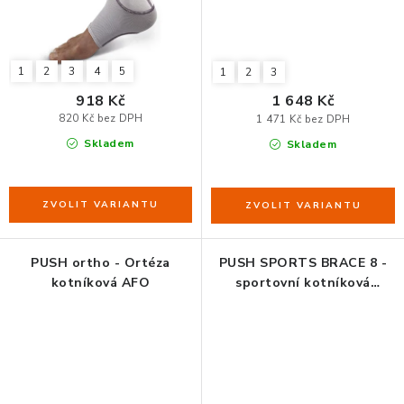
ZDRAVÁ KANCELÁŘ
ČISTIČKY VZDUCHU
1
2
3
4
5
1
2
3
918 Kč
1 648 Kč
VODNÍ FILTRY
820 Kč bez DPH
1 471 Kč bez DPH
Skladem
Skladem
O nákupu
Reklamace, výměna a vrácení
Showroom
Naše realizace, inspirace a návody
Kontakty
PUSH ortho - Ortéza
PUSH SPORTS BRACE 8 -
kotníková AFO
sportovní kotníková
bandáž