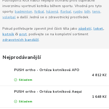
PushSports Kicx nabízí nejlepší ochranu proti supinačně
KANCELÁŘSKÉ ŽIDLE A KŘESLA
inverznímu vyvrtnutí kotníku během sportu. Vhodná pro tyto
sporty:
badminton
,
fotbal
,
házená
,
florbal
,
rugby
,
běh
,
tenis
,
OBLÍBENÉ KATEGORIE
volejbal
a další. Jedná se o zdravotnický prostředek.
ZDRAVOTNÍ OBUV
Pokud potřebujete zpevnit jiné části těla jako
zápěstí,
loket
,
kotník
či
prst
, podívejte se na kompletní sortiment
PODSEDÁKY NA ŽIDLE
zdravotních
bandáží
.
ZDRAVOTNICKÉ POMŮCKY
Nejprodávanější
PODSTAVCE POD MONITOR
PUSH ortho - Ortéza kotníková AFO
4 812 Kč
ERGONOMICKÉ MYŠI
Skladem
PREZENTAČNÍ SYSTÉMY
PUSH ortho - Ortéza kotníková Aequi
1 648 Kč
DRŽÁKY NA TABLET - MOBIL
Skladem