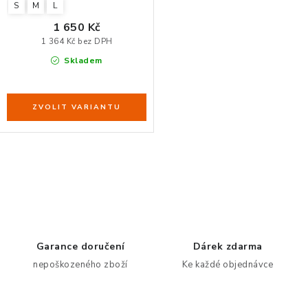
S
M
L
1 650 Kč
1 364 Kč bez DPH
Skladem
O
v
l
á
d
Garance doručení
Dárek zdarma
a
nepoškozeného zboží
Ke každé objednávce
c
í