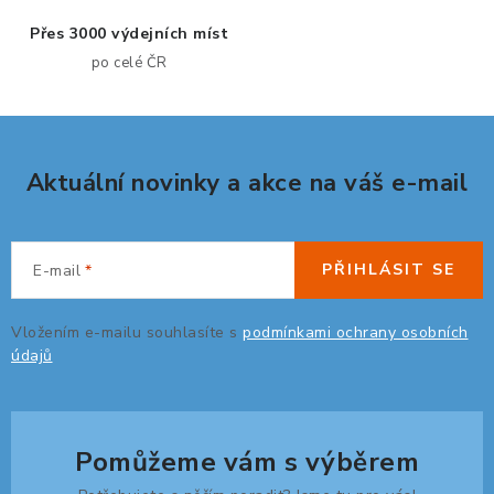
p
Přes 3000 výdejních míst
r
po celé ČR
v
k
y
v
Aktuální novinky a akce na váš e-mail
ý
p
i
s
PŘIHLÁSIT SE
E-mail
u
Vložením e-mailu souhlasíte s
podmínkami ochrany osobních
údajů
Pomůžeme vám s výběrem