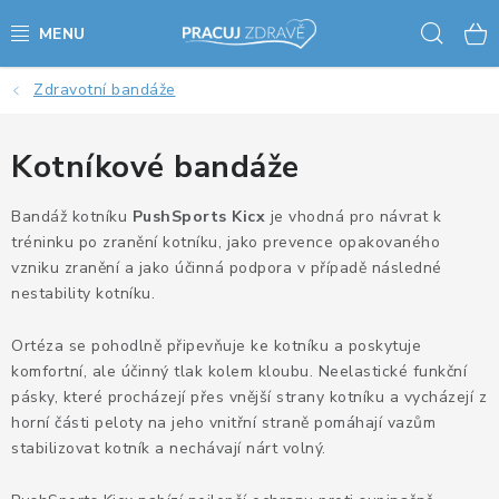
Přejít
Hled
na
obsah
Zdravotní bandáže
AKCE - SLEVY - VÝPRODEJ
STOLY A ŽIDLE
Kotníkové bandáže
VÝŠKOVĚ NASTAVITELNÉ STOLY
Bandáž kotníku
PushSports Kicx
je vhodná pro návrat k
tréninku po zranění kotníku, jako prevence opakovaného
vzniku zranění a jako účinná podpora v případě následné
KANCELÁŘSKÉ PSACÍ STOLY
nestability kotníku.
NOHY KE STOLU A PODNOŽE
Ortéza se pohodlně připevňuje ke kotníku a poskytuje
komfortní, ale účinný tlak kolem kloubu. Neelastické funkční
PŘÍSLUŠENSTVÍ KE STOLŮM
pásky, které procházejí přes vnější strany kotníku a vycházejí z
horní části peloty na jeho vnitřní straně pomáhají vazům
KANCELÁŘSKÉ KONTEJNERY
stabilizovat kotník a nechávají nárt volný.