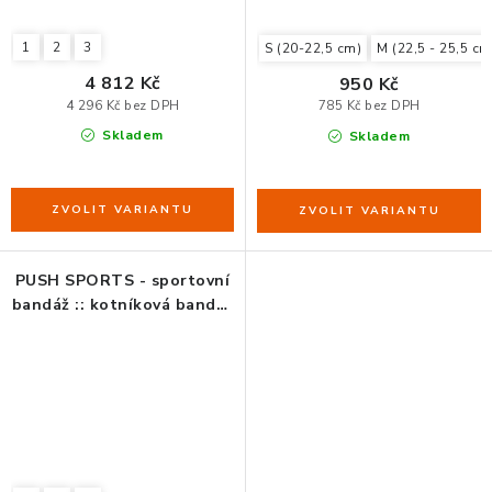
1
2
3
S (20-22,5 cm)
M (22,5 - 25,5 cm
4 812 Kč
950 Kč
4 296 Kč bez DPH
785 Kč bez DPH
Skladem
Skladem
PUSH SPORTS - sportovní
bandáž :: kotníková bandáž
KicX