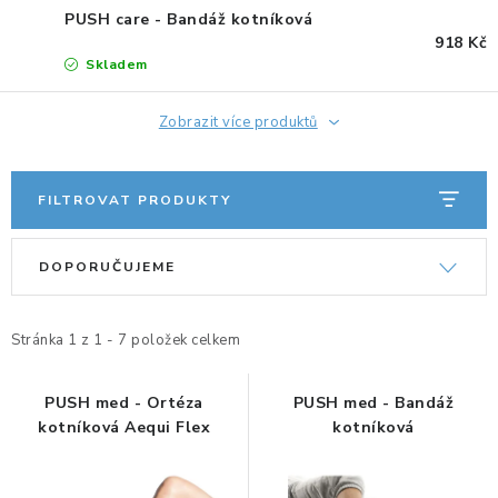
PUSH care - Bandáž kotníková
ERGONOMICKÉ PRODUKTY
918 Kč
Skladem
BEDERNÍ A KRČNÍ OPĚRKY
Zobrazit více produktů
PODLOŽKY POD NOHY
PODLOŽKY POD MYŠ A ZÁPĚSTÍ
FILTROVAT PRODUKTY
V
Ř
ERGONOMICKÉ KLÁVESNICE
DOPORUČUJEME
ý
a
p
z
VÝSUVY A DRŽÁKY NA KLÁVESNICI
i
e
Stránka
1
z
1
-
7
položek celkem
s
n
DRŽÁKY LCD MONITORŮ A TV
p
í
PUSH med - Ortéza
PUSH med - Bandáž
kotníková Aequi Flex
kotníková
DRŽÁKY A ZÁVĚSY PC
r
p
o
r
STOJANY POD NOTEBOOK