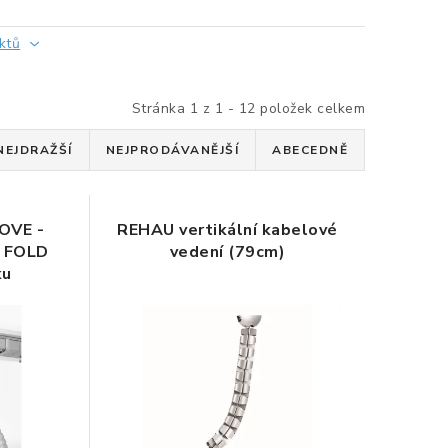
ktů
Stránka
1
z
1
-
12
položek celkem
NEJDRAŽŠÍ
NEJPRODÁVANĚJŠÍ
ABECEDNĚ
OVE -
REHAU vertikální kabelové
u FOLD
vedení (79cm)
ku