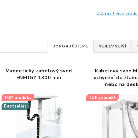
Zobrazit více produ
Ř
DOPORUČUJEME
NEJLEVNĚJŠÍ
a
V
z
Magnetický kabelový svod
Kabelový svod M
ý
e
ENERGY 1300 mm
uchycení do žlab
nebo na des
p
n
TOP produkt
TOP produkt
í
Bestseller
s
p
p
r
r