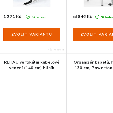
o
o
d
d
846 Kč
1 271 Kč
u
od
Skladem
Sklade
u
k
k
t
t
ů
Kód:
0-EM-B
ů
REHAU vertikální kabelové
Organizér kabelů, h
vedení (140 cm) hliník
130 cm, Powerton 