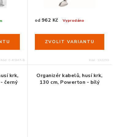
962 Kč
od
Vyprodáno
m
Kód:
0-KSM7-B
Kód:
132293
usí krk,
Organizér kabelů, husí krk,
- černý
130 cm, Powerton - bílý