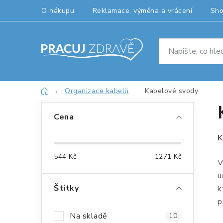
Přejít
O nákupu
Reklamace, výměna a vrácení
Sh
na
obsah
Domů
Organizace kabelů
Kabelové svody
P
Cena
o
K
s
544
Kč
1271
Kč
t
V
u
r
Štítky
k
a
p
Na skladě
10