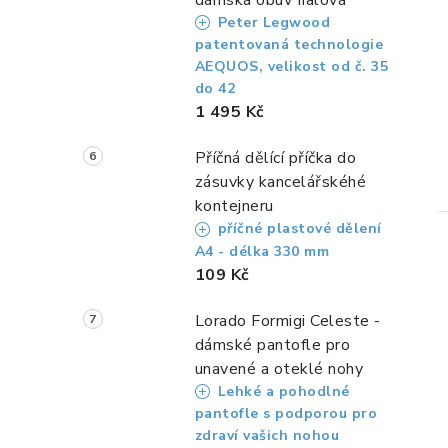
Peter Legwood
patentovaná technologie
AEQUOS, velikost od č. 35
do 42
1 495 Kč
Příčná dělící příčka do
zásuvky kancelářskéhé
kontejneru
příčné plastové dělení
A4 - délka 330 mm
109 Kč
Lorado Formigi Celeste -
dámské pantofle pro
unavené a oteklé nohy
Lehké a pohodlné
pantofle s podporou pro
zdraví vašich nohou