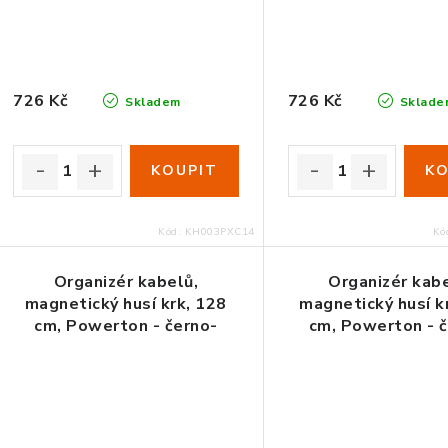
726 Kč
726 Kč
Skladem
Sklade
Kód:
KH003PXC14
Kó
Organizér kabelů,
Organizér kabe
magnetický husí krk, 128
magnetický husí k
cm, Powerton - černo-
cm, Powerton - 
růžový
červený