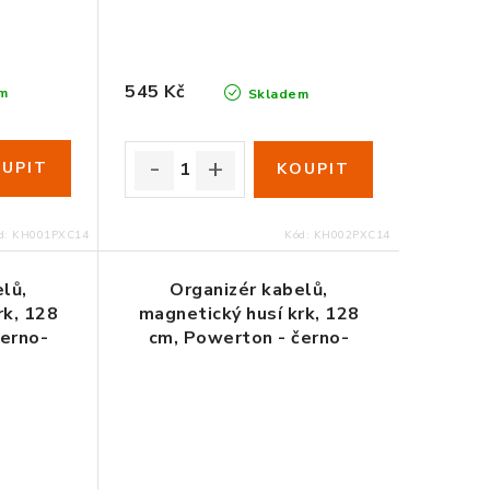
545 Kč
m
Skladem
d:
KH001PXC14
Kód:
KH002PXC14
lů,
Organizér kabelů,
rk, 128
magnetický husí krk, 128
černo-
cm, Powerton - černo-
oranžový