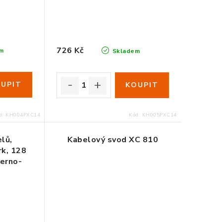
726 Kč
m
Skladem
d:
KH004PXC14
Kód:
KH005PXC14
lů,
Kabelový svod XC 810
rk, 128
černo-