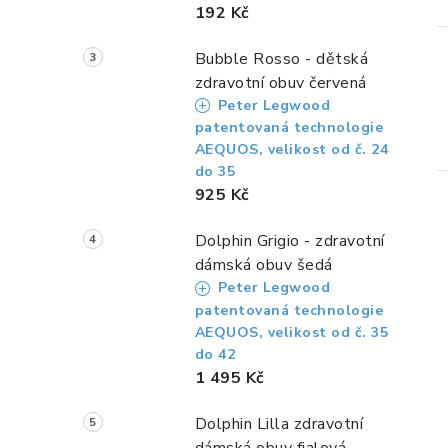
192 Kč
Bubble Rosso - dětská
zdravotní obuv červená
Peter Legwood
patentovaná technologie
AEQUOS, velikost od č. 24
do 35
925 Kč
Dolphin Grigio - zdravotní
dámská obuv šedá
Peter Legwood
patentovaná technologie
i
AEQUOS, velikost od č. 35
do 42
1 495 Kč
Dolphin Lilla zdravotní
dámská obuv fialová