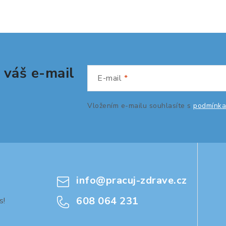
d
a
c
 váš e-mail
p
E-mail
Vložením e-mailu souhlasíte s
podmínka
v
k
y
v
ý
info
@
pracuj-zdrave.cz
p
608 064 231
s!