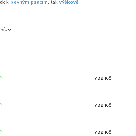
jak k
pevným psacím
, tak
výškově
víc
m
726 Kč
m
726 Kč
m
726 Kč