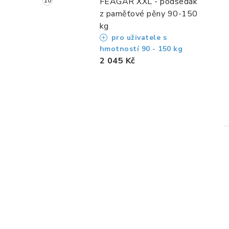
FEAGAR XXL - podsedák
z paměťové pěny 90-150
kg
pro uživatele s
hmotností 90 - 150 kg
2 045 Kč