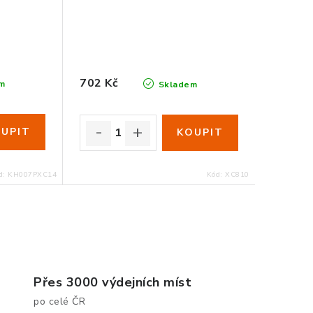
702 Kč
m
Skladem
d:
KH007PXC14
Kód:
XC810
Přes 3000 výdejních míst
po celé ČR