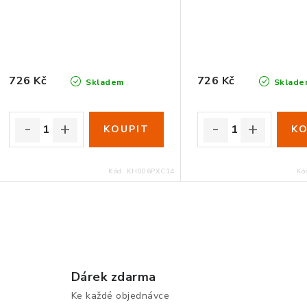
726 Kč
726 Kč
Skladem
Sklade
Kód:
KH006PXC14
Kó
O
v
Dárek zdarma
Ke každé objednávce
á