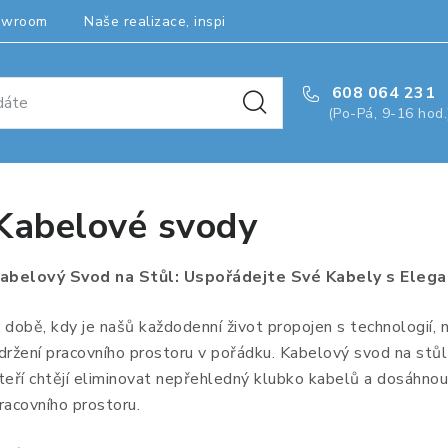
owroom
Naše realizace, inspirace a návody
Kontakty
608 064 231
(Po-Pá, 9-16 hod.
Kabelové svody
abelový Svod na Stůl: Uspořádejte Své Kabely s Elegan
 době, kdy je našů každodenní život propojen s technologií,
držení pracovního prostoru v pořádku. Kabelový svod na stůl p
teří chtějí eliminovat nepřehledný klubko kabelů a dosáhno
racovního prostoru.