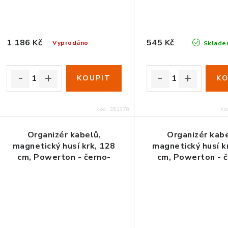
1 186 Kč
545 Kč
Vyprodáno
Sklade
Kód:
353378
Kó
Organizér kabelů,
Organizér kabe
magnetický husí krk, 128
magnetický husí k
cm, Powerton - černo-
cm, Powerton - 
zelený
modrý