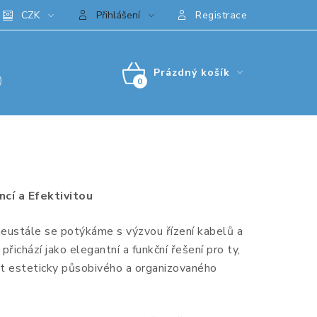
CZK
Přihlášení
Registrace
Prázdný košík
)
NÁKUPNÍ
KOŠÍK
cí a Efektivitou
 neustále se potýkáme s výzvou řízení kabelů a
řichází jako elegantní a funkční řešení pro ty,
ut esteticky působivého a organizovaného