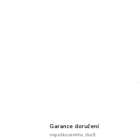
l
Garance doručení
nepoškozeného zboží