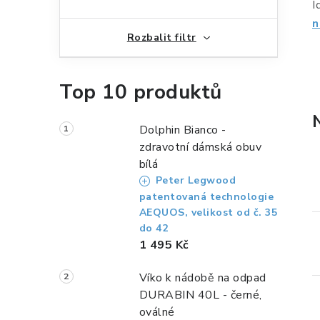
n
I
n
n
Rozbalit filtr
í
p
Top 10 produktů
a
n
Dolphin Bianco -
zdravotní dámská obuv
e
bílá
Peter Legwood
l
patentovaná technologie
AEQUOS, velikost od č. 35
do 42
1 495 Kč
Víko k nádobě na odpad
DURABIN 40L - černé,
oválné