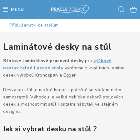
Přejít
Hled
na
obsah
Příslušenství ke stolům
AKCE - SLEVY - VÝPRODEJ
STOLY A ŽIDLE
Laminátové desky na stůl
VÝŠKOVĚ NASTAVITELNÉ STOLY
Stolové laminátové pracovní desky
pro
výškově
nastavitelné
i
pevné stoly
vyrábíme z kvalitních lamino
desek výrobců Kronospan a Egger
KANCELÁŘSKÉ PSACÍ STOLY
Desky na stůl je možné koupit společně se stolem nebo
NOHY KE STOLU A PODNOŽE
samostatně. Výhodou je velká nabídka dekorů stolových
desek a možnost mít stůl i ostatní nábytek ve stejném
PŘÍSLUŠENSTVÍ KE STOLŮM
designu.
KANCELÁŘSKÉ KONTEJNERY
Jak si vybrat desku na stůl ?