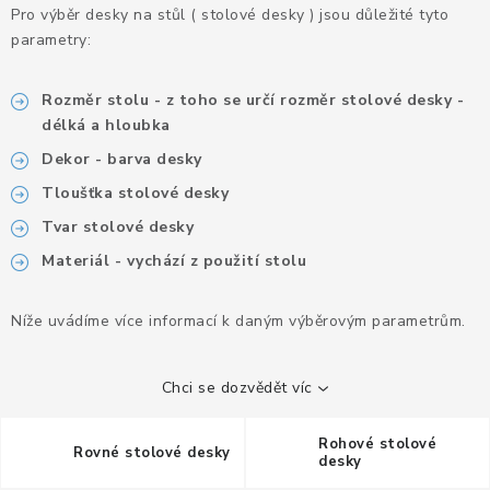
KANCELÁŘSKÉ ŽIDLE A KŘESLA
Pro výběr desky na stůl ( stolové desky ) jsou důležité tyto
parametry:
OBLÍBENÉ KATEGORIE
Rozměr stolu - z toho se určí rozměr stolové desky -
ZDRAVOTNÍ OBUV
délká a hloubka
Dekor - barva desky
PODSEDÁKY NA ŽIDLE
Tloušťka stolové desky
Tvar stolové desky
ZDRAVOTNICKÉ POMŮCKY
Materiál - vychází z použití stolu
PODSTAVCE POD MONITOR
Níže uvádíme více informací k daným výběrovým parametrům.
ERGONOMICKÉ MYŠI
Chci se dozvědět víc
PREZENTAČNÍ SYSTÉMY
Rohové stolové
Rovné stolové desky
DRŽÁKY NA TABLET - MOBIL
desky