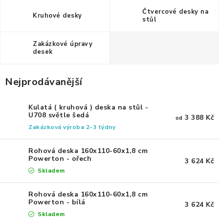
ERGONOMICKÉ PRODUKTY
Čtvercové desky na
Kruhové desky
stůl
BEDERNÍ A KRČNÍ OPĚRKY
Zakázkové úpravy
desek
PODLOŽKY POD NOHY
Nejprodávanější
PODLOŽKY POD MYŠ A ZÁPĚSTÍ
Kulatá ( kruhová ) deska na stůl -
ERGONOMICKÉ KLÁVESNICE
U708 světle šedá
3 388 Kč
od
Zakázková výroba 2-3 týdny
VÝSUVY A DRŽÁKY NA KLÁVESNICI
Rohová deska 160x110-60x1,8 cm
Powerton - ořech
3 624 Kč
DRŽÁKY LCD MONITORŮ A TV
Skladem
DRŽÁKY A ZÁVĚSY PC
Rohová deska 160x110-60x1,8 cm
Powerton - bílá
3 624 Kč
STOJANY POD NOTEBOOK
Skladem