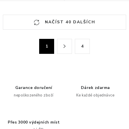
O
NAČÍST 40 DALŠÍCH
v
l
á
S
1
4
d
t
a
r
c
á
n
í
k
p
o
r
Garance doručení
Dárek zdarma
v
v
nepoškozeného zboží
Ke každé objednávce
á
k
n
y
í
v
ý
Přes 3000 výdejních míst