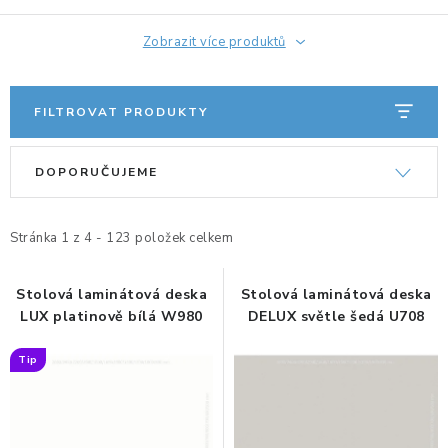
ORGANIZACE KABELŮ
Zobrazit více produktů
STOJANY NA DOKUMENTY
FILTROVAT PRODUKTY
LED STOLNÍ LAMPY
V
Ř
DOPORUČUJEME
ý
a
KANCELÁŘSKÉ POTŘEBY
p
z
i
e
Stránka
1
z
4
-
123
položek celkem
ZÁSUVKOVÉ BOXY
s
n
p
í
Stolová laminátová deska
Stolová laminátová deska
NÁDOBY NA ODPAD
LUX platinově bílá W980
DELUX světle šedá U708
r
p
o
r
SCHRÁNKY NA KLÍČE A LÉKY
Tip
d
o
u
d
DESIGN A STYL V KANCELÁŘI
k
u