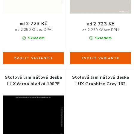
ZDRAVÁ KANCELÁŘ
t
k
ů
t
ČISTIČKY VZDUCHU
ů
2 723 Kč
2 723 Kč
od
od
od 2 250 Kč bez DPH
od 2 250 Kč bez DPH
VODNÍ FILTRY
Skladem
Skladem
O nákupu
Reklamace, výměna a vrácení
Showroom
Naše realizace, inspirace a návody
Kontakty
Stolová laminátová deska
Stolová laminátová deska
LUX černá hladká 190PE
LUX Graphite Grey 162