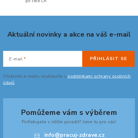
p
po celé ČR
i
s
u
Aktuální novinky a akce na váš e-mail
PŘIHLÁSIT SE
E-mail
Vložením e-mailu souhlasíte s
podmínkami ochrany osobních
údajů
Pomůžeme vám s výběrem
Potřebujete s něčím poradit? Jsme tu pro vás!
info
@
pracuj-zdrave.cz