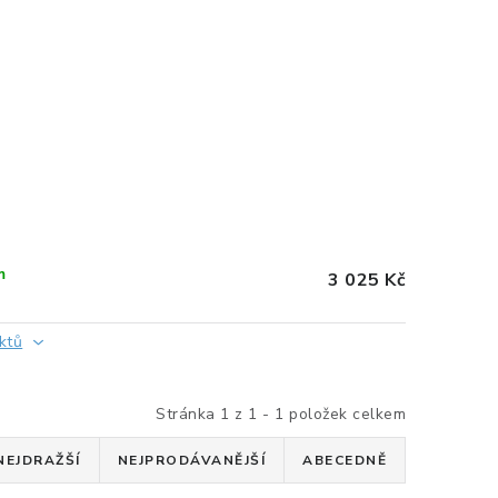
m
3 025 Kč
ktů
Stránka
1
z
1
-
1
položek celkem
NEJDRAŽŠÍ
NEJPRODÁVANĚJŠÍ
ABECEDNĚ