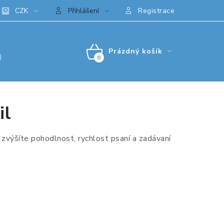
CZK
Přihlášení
Registrace
Prázdný košík
)
NÁKUPNÍ
KOŠÍK
il
 zvýšíte pohodlnost, rychlost psaní a zadávaní