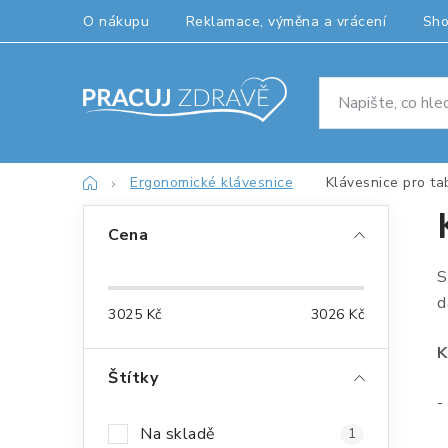
Přejít
O nákupu
Reklamace, výměna a vrácení
Sh
na
obsah
Domů
Ergonomické klávesnice
Klávesnice pro tab
P
Cena
o
S
s
d
3025
Kč
3026
Kč
t
K
r
Štítky
a
-
Na skladě
1