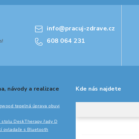
info
@
pracuj-zdrave.cz
608 064 231
s!
a, návody a realizace
Kde nás najdete
gwood tepelná úprava obuvi
 stolu DeskTherapy řady D
ití ovladače s Bluetooth