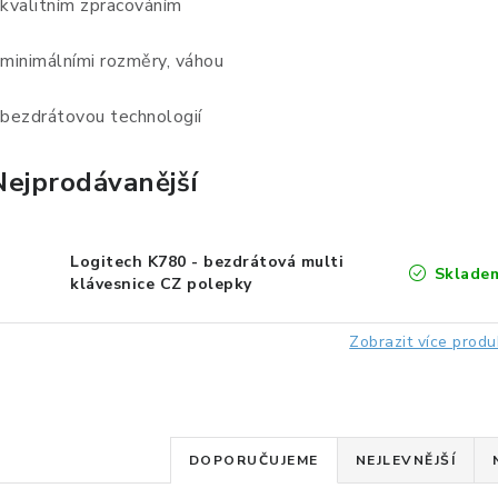
 kvalitním zpracováním
 minimálními rozměry, váhou
 bezdrátovou technologií
Nejprodávanější
Logitech K780 - bezdrátová multi
Sklade
klávesnice CZ polepky
Zobrazit více produ
Ř
DOPORUČUJEME
NEJLEVNĚJŠÍ