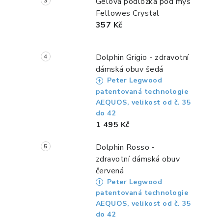
Gelová podložka pod myš
Fellowes Crystal
357 Kč
Dolphin Grigio - zdravotní
i
dámská obuv šedá
Peter Legwood
patentovaná technologie
AEQUOS, velikost od č. 35
do 42
1 495 Kč
Dolphin Rosso -
zdravotní dámská obuv
červená
Peter Legwood
patentovaná technologie
AEQUOS, velikost od č. 35
do 42