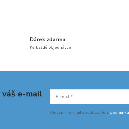
Dárek zdarma
Ke každé objednávce
 váš e-mail
E-mail
Vložením e-mailu souhlasíte s
podmínka