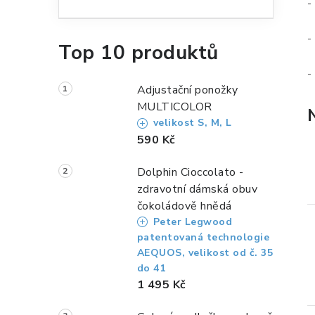
n
-
n
-
Top 10 produktů
í
-
p
Adjustační ponožky
a
MULTICOLOR
velikost S, M, L
n
590 Kč
e
Dolphin Cioccolato -
l
zdravotní dámská obuv
čokoládově hnědá
Peter Legwood
patentovaná technologie
AEQUOS, velikost od č. 35
do 41
1 495 Kč