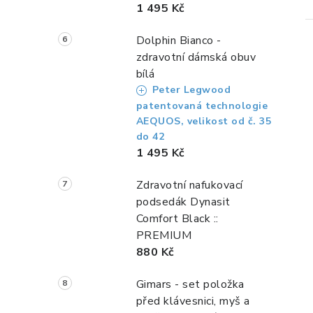
1 495 Kč
Dolphin Bianco -
zdravotní dámská obuv
bílá
Peter Legwood
patentovaná technologie
l
AEQUOS, velikost od č. 35
do 42
1 495 Kč
Zdravotní nafukovací
podsedák Dynasit
Comfort Black ::
í
PREMIUM
880 Kč
r
Gimars - set položka
před klávesnici, myš a