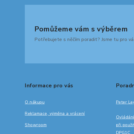
Pomůžeme vám s výběrem
Potřebujete s něčím poradit? Jsme tu pro vá
Z
á
Informace pro vás
Poradn
p
a
O nákupu
Peter Le
t
Reklamace, výměna a vrácení
Ovládání
í
Showroom
při použ
DPG1C