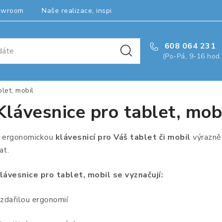
owroom
Naše realizace, inspirace a návody
Kontakty
608 064 231
(Po-Pá, 9-16 hod.
let, mobil
Klávesnice pro tablet, mob
 ergonomickou
klávesnicí pro Váš tablet či mobil
výrazně
at.
lávesnice pro tablet, mobil se vyznačují:
 zdařilou ergonomií