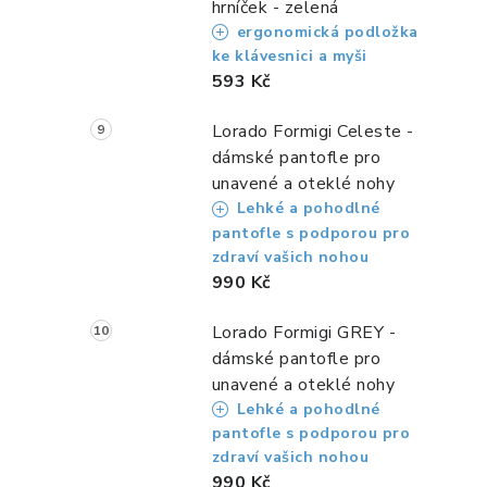
hrníček - zelená
ergonomická podložka
ke klávesnici a myši
593 Kč
Lorado Formigi Celeste -
dámské pantofle pro
unavené a oteklé nohy
i
Lehké a pohodlné
pantofle s podporou pro
zdraví vašich nohou
990 Kč
Lorado Formigi GREY -
dámské pantofle pro
unavené a oteklé nohy
Lehké a pohodlné
pantofle s podporou pro
zdraví vašich nohou
990 Kč