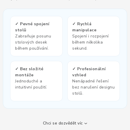
KANCELÁŘSKÉ ŽIDLE A KŘESLA
OBLÍBENÉ KATEGORIE
✓ Pevné spojení
✓ Rychlá
stolů
manipulace
ZDRAVOTNÍ OBUV
Zabraňuje posunu
Spojení i rozpojení
stolových desek
během několika
PODSEDÁKY NA ŽIDLE
během používání.
sekund.
ZDRAVOTNICKÉ POMŮCKY
✓ Bez složité
✓ Profesionální
montáže
vzhled
PODSTAVCE POD MONITOR
Jednoduché a
Nenápadné řešení
intuitivní použití.
bez narušení designu
ERGONOMICKÉ MYŠI
stolů.
PREZENTAČNÍ SYSTÉMY
DRŽÁKY NA TABLET - MOBIL
Chci se dozvědět víc