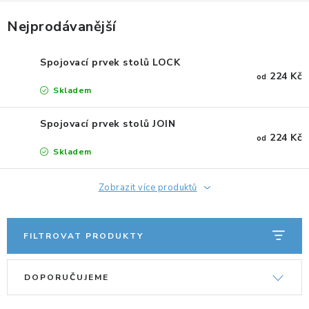
ERGONOMICKÉ PRODUKTY
Nejprodávanější
BEDERNÍ A KRČNÍ OPĚRKY
Spojovací prvek stolů LOCK
224 Kč
od
PODLOŽKY POD NOHY
Skladem
PODLOŽKY POD MYŠ A ZÁPĚSTÍ
Spojovací prvek stolů JOIN
224 Kč
od
Skladem
ERGONOMICKÉ KLÁVESNICE
Zobrazit více produktů
VÝSUVY A DRŽÁKY NA KLÁVESNICI
DRŽÁKY LCD MONITORŮ A TV
FILTROVAT PRODUKTY
V
Ř
DRŽÁKY A ZÁVĚSY PC
DOPORUČUJEME
ý
a
STOJANY POD NOTEBOOK
p
z