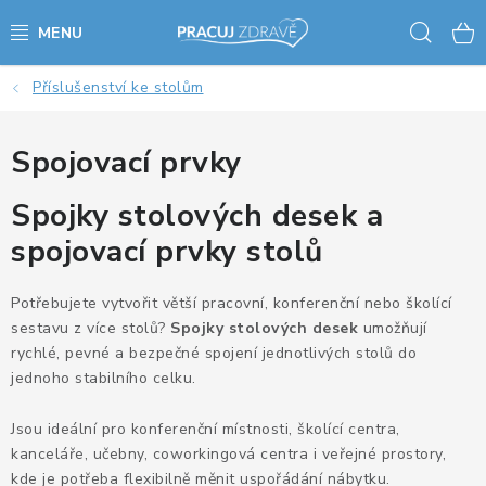
Přejít
Hled
na
obsah
Příslušenství ke stolům
AKCE - SLEVY - VÝPRODEJ
STOLY A ŽIDLE
Spojovací prvky
Spojky stolových desek a
VÝŠKOVĚ NASTAVITELNÉ STOLY
spojovací prvky stolů
KANCELÁŘSKÉ PSACÍ STOLY
Potřebujete vytvořit větší pracovní, konferenční nebo školící
NOHY KE STOLU A PODNOŽE
sestavu z více stolů?
Spojky stolových desek
umožňují
rychlé, pevné a bezpečné spojení jednotlivých stolů do
PŘÍSLUŠENSTVÍ KE STOLŮM
jednoho stabilního celku.
Jsou ideální pro konferenční místnosti, školící centra,
KANCELÁŘSKÉ KONTEJNERY
kanceláře, učebny, coworkingová centra i veřejné prostory,
kde je potřeba flexibilně měnit uspořádání nábytku.