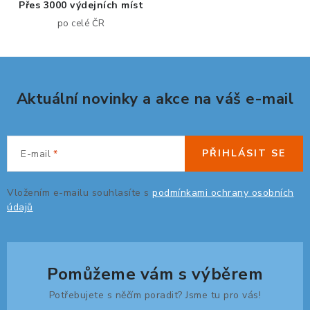
Přes 3000 výdejních míst
r
po celé ČR
v
k
y
v
Aktuální novinky a akce na váš e-mail
ý
p
i
s
PŘIHLÁSIT SE
E-mail
u
Vložením e-mailu souhlasíte s
podmínkami ochrany osobních
údajů
Pomůžeme vám s výběrem
Potřebujete s něčím poradit? Jsme tu pro vás!