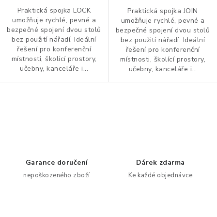
ZDRAVÁ KANCELÁŘ
Praktická spojka LOCK
Praktická spojka JOIN
umožňuje rychlé, pevné a
umožňuje rychlé, pevné a
ČISTIČKY VZDUCHU
bezpečné spojení dvou stolů
bezpečné spojení dvou stolů
bez použití nářadí. Ideální
bez použití nářadí. Ideální
řešení pro konferenční
řešení pro konferenční
VODNÍ FILTRY
místnosti, školící prostory,
místnosti, školící prostory,
učebny, kanceláře i...
učebny, kanceláře i...
O nákupu
Reklamace, výměna a vrácení
Showroom
Naše realizace, inspirace a návody
Kontakty
O
v
l
á
d
Garance doručení
Dárek zdarma
a
nepoškozeného zboží
Ke každé objednávce
c
í
p