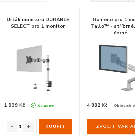
a
V
z
Držák monitoru DURABLE
Rameno pro 1 mo
ý
e
SELECT pro 1 monitor
Tallo™ - stříbrné,
černé
p
n
í
s
p
p
r
r
o
o
d
d
1 839 Kč
4 882 Kč
u
Objednán
Skladem
u
k
k
t