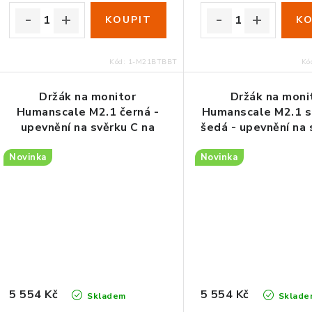
Kód:
1-M21BTBBT
Kó
Držák na monitor
Držák na moni
Humanscale M2.1 černá -
Humanscale M2.1 s
upevnění na svěrku C na
šedá - upevnění na 
stůl
na stůl
Novinka
Novinka
5 554 Kč
5 554 Kč
Skladem
Sklade