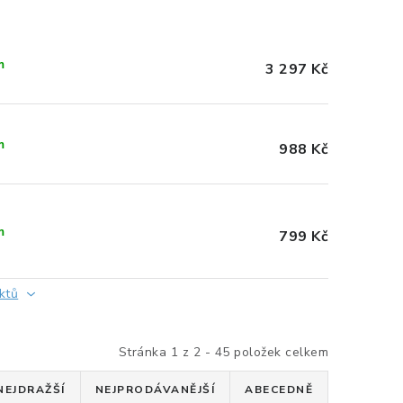
m
3 297 Kč
m
988 Kč
m
799 Kč
ktů
Stránka
1
z
2
-
45
položek celkem
NEJDRAŽŠÍ
NEJPRODÁVANĚJŠÍ
ABECEDNĚ