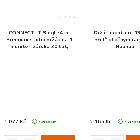
t
ů
ů
Kód:
0-509423
CONNECT IT SingleArm
Držák monitoru 1
Premium stolní držák na 1
360° otočným r
monitor, záruka 30 let,
Huanuo
ČERNÝ
1 077 Kč
2 166 Kč
Skladem
Sklade