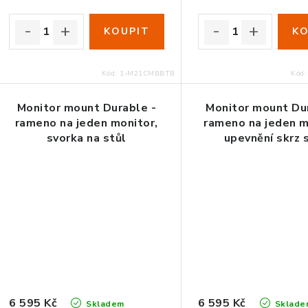
Kód:
1-M21CMBBTB
Kód
Monitor mount Durable -
Monitor mount Du
rameno na jeden monitor,
rameno na jeden m
svorka na stůl
upevnění skrz 
6 595 Kč
6 595 Kč
Skladem
Sklade