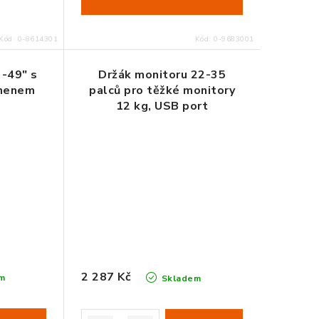
Kód:
0-8614301
Kód:
0-9683001
3-49" s
Držák monitoru 22-35
amenem
palců pro těžké monitory
12 kg, USB port
2 287 Kč
m
Skladem