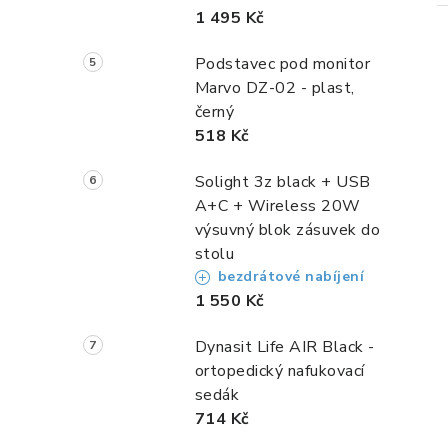
1 495 Kč
Podstavec pod monitor
Marvo DZ-02 - plast,
černý
518 Kč
i
Solight 3z black + USB
A+C + Wireless 20W
výsuvný blok zásuvek do
stolu
bezdrátové nabíjení
1 550 Kč
Dynasit Life AIR Black -
ortopedický nafukovací
sedák
714 Kč