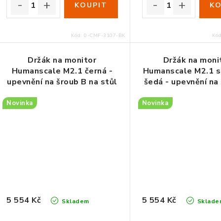
Kód:
0-CMF-3107-BK
Kó
Držák na monitor
Držák na moni
Humanscale M2.1 černá -
Humanscale M2.1 s
upevnění na šroub B na stůl
šedá - upevnění na
na stůl
Novinka
Novinka
5 554 Kč
5 554 Kč
Skladem
Sklade