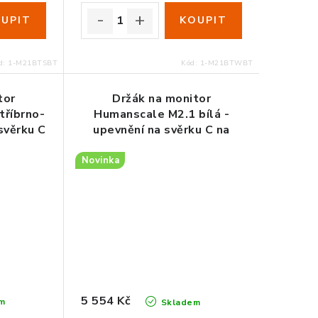
d:
1-M21BTSBT
Kód:
1-M21BTWBT
tor
Držák na monitor
tříbrno-
Humanscale M2.1 bílá -
svěrku C
upevnění na svěrku C na
stůl
Novinka
5 554 Kč
m
Skladem