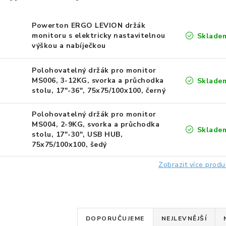
Powerton ERGO LEVION držák
monitoru s elektricky nastavitelnou
Sklade
výškou a nabíječkou
Polohovatelný držák pro monitor
MS006, 3-12KG, svorka a průchodka
Sklade
stolu, 17"-36", 75x75/100x100, černý
Polohovatelný držák pro monitor
MS004, 2-9KG, svorka a průchodka
Sklade
stolu, 17"-30", USB HUB,
75x75/100x100, šedý
Zobrazit více produ
Ř
DOPORUČUJEME
NEJLEVNĚJŠÍ