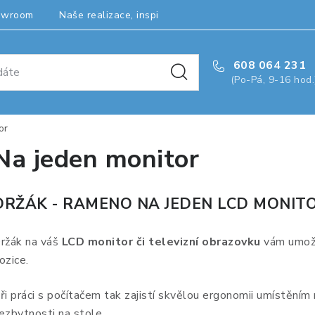
owroom
Naše realizace, inspirace a návody
Kontakty
608 064 231
(Po-Pá, 9-16 hod.
or
Na jeden monitor
DRŽÁK - RAMENO NA JEDEN LCD MONITO
ržák na váš
LCD monitor či televizní obrazovku
vám umožn
ozice.
ři práci s počítačem tak zajistí skvělou ergonomii umístěním 
ezbytnosti na stole.