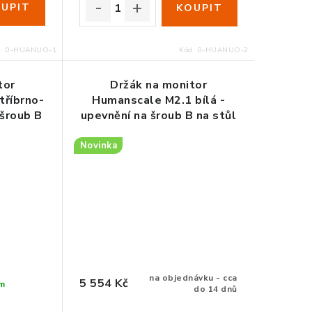
d:
0-HUANUO-1
Kód:
0-HUANUO-2
tor
Držák na monitor
tříbrno-
Humanscale M2.1 bílá -
 šroub B
upevnění na šroub B na stůl
Novinka
na objednávku - cca
5 554 Kč
m
do 14 dnů