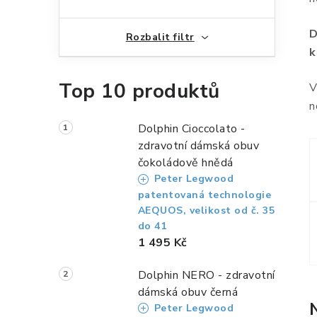
n
n
D
Rozbalit filtr
í
k
p
Top 10 produktů
V
a
n
n
Dolphin Cioccolato -
zdravotní dámská obuv
e
čokoládově hnědá
Peter Legwood
l
patentovaná technologie
AEQUOS, velikost od č. 35
do 41
1 495 Kč
Dolphin NERO - zdravotní
dámská obuv černá
Peter Legwood