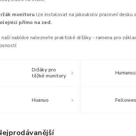
ržák monitoru
lze instalovat na jakoukoliv pracovní desku a
olejnici přímo na zeď.
 naší nabídce naleznete praktické držáky - ramena pro základ
osností.
Držáky pro
Humansc
těžké monitory
Huanuo
Fellowe
Nejprodávanější