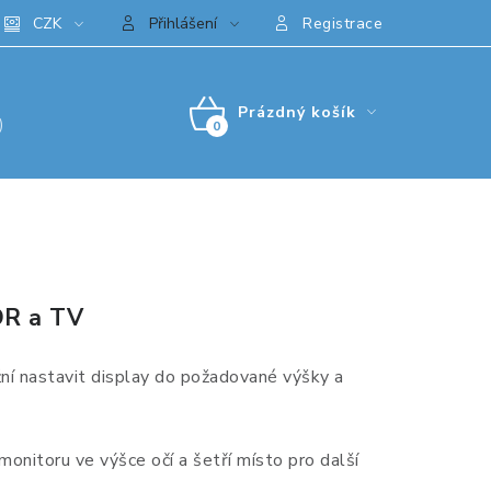
CZK
Přihlášení
Registrace
Prázdný košík
)
NÁKUPNÍ
KOŠÍK
R a TV
í nastavit display do požadované výšky a
monitoru ve výšce očí a šetří místo pro další