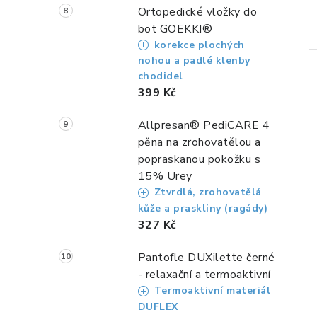
Ortopedické vložky do
bot GOEKKI®
korekce plochých
nohou a padlé klenby
chodidel
399 Kč
Allpresan® PediCARE 4
pěna na zrohovatělou a
popraskanou pokožku s
15% Urey
Ztvrdlá, zrohovatělá
kůže a praskliny (ragády)
327 Kč
Pantofle DUXilette černé
- relaxační a termoaktivní
Termoaktivní materiál
DUFLEX