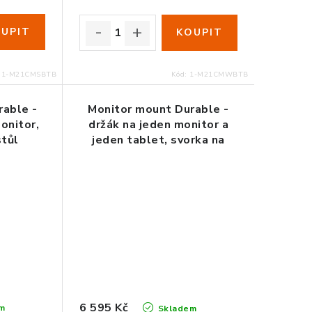
:
1-M21CMSBTB
Kód:
1-M21CMWBTB
rable -
Monitor mount Durable -
onitor,
držák na jeden monitor a
stůl
jeden tablet, svorka na
stůl
6 595 Kč
m
Skladem