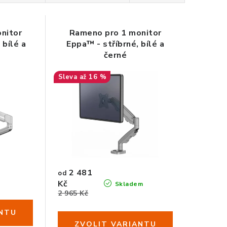
nitor
Rameno pro 1 monitor
 bílé a
Eppa™ - stříbrné, bílé a
černé
až 16 %
2 481
od
o
Kč
Skladem
2 965 Kč