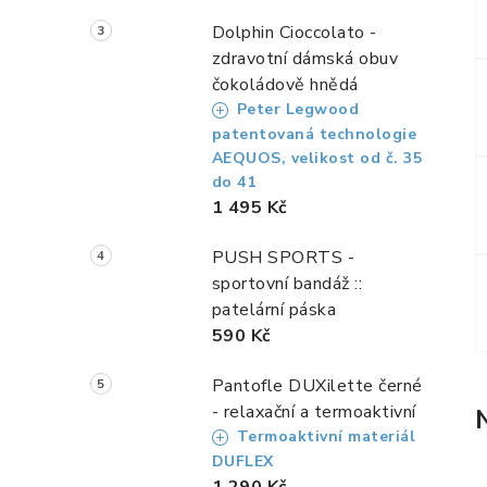
Dolphin Cioccolato -
zdravotní dámská obuv
čokoládově hnědá
Peter Legwood
patentovaná technologie
AEQUOS, velikost od č. 35
do 41
1 495 Kč
PUSH SPORTS -
sportovní bandáž ::
patelární páska
590 Kč
Pantofle DUXilette černé
- relaxační a termoaktivní
Termoaktivní materiál
DUFLEX
1 290 Kč