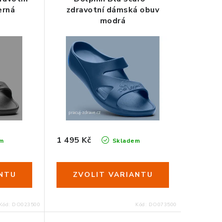
erná
zdravotní dámská obuv
modrá
0
41
42
35
36
37
38
39
40
41
42
1 495 Kč
m
Skladem
Kód:
DO023500
Kód:
DO073500