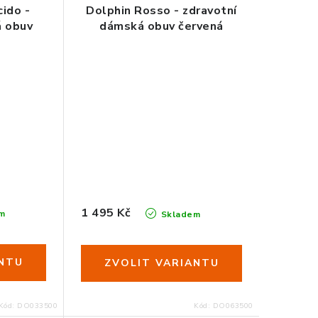
ido -
Dolphin Rosso - zdravotní
á obuv
dámská obuv červená
0
41
42
35
36
37
38
39
40
41
1 495 Kč
m
Skladem
Kód:
DO033500
Kód:
DO063500