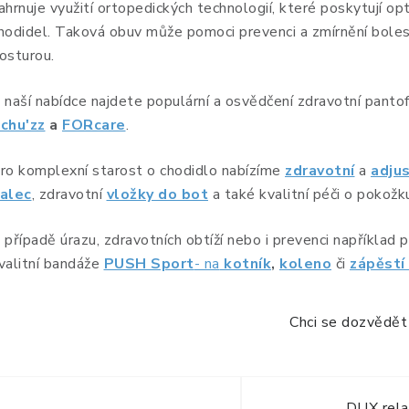
ahrnuje využití ortopedických technologií, které poskytují 
hodidel. Taková obuv může pomoci prevenci a zmírnění boles
osturou.
 naší nabídce najdete populární a osvědčení zdravotní panto
chu'zz
a
FORcare
.
ro komplexní starost o chodidlo nabízíme
zdravotní
a
adju
alec
, zdravotní
vložky do bot
a také kvalitní péči o pokož
 případě úrazu, zdravotních obtíží nebo i prevenci například p
valitní bandáže
PUSH Sport
- na
kotník
,
koleno
či
zápěstí
Chci se dozvědět 
DUX rela