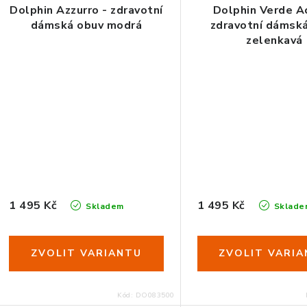
ů
Dolphin Azzurro - zdravotní
Dolphin Verde Ac
dámská obuv modrá
zdravotní dámsk
zelenkavá
35
36
37
38
39
40
41
35
36
37
38
39
4
1 495 Kč
1 495 Kč
Skladem
Sklade
Kód:
DO083500