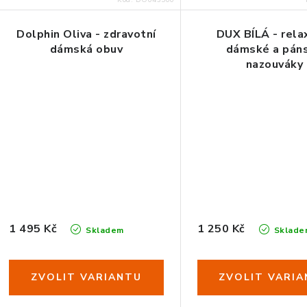
Kód:
DO043500
Dolphin Oliva - zdravotní
DUX BÍLÁ - rela
dámská obuv
dámské a pán
nazouváky
35
36
37
38
39
40
41
XXS (34-35)
XS (36-37)
1 495 Kč
1 250 Kč
Skladem
Sklade