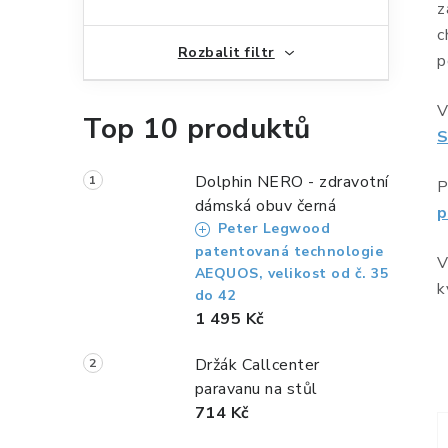
n
z
n
c
Rozbalit filtr
p
í
p
V
Top 10 produktů
S
a
n
Dolphin NERO - zdravotní
P
dámská obuv černá
p
e
Peter Legwood
patentovaná technologie
l
V
AEQUOS, velikost od č. 35
k
do 42
1 495 Kč
Držák Callcenter
paravanu na stůl
714 Kč