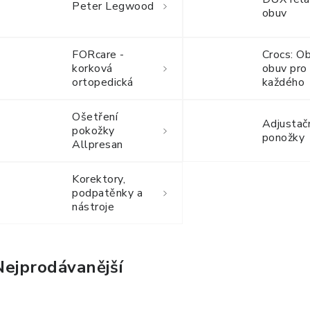
Peter Legwood
obuv
FORcare -
Crocs: O
korková
obuv pro
ortopedická
každého
obuv
Ošetření
Adjustač
pokožky
ponožky
Allpresan
Korektory,
podpatěnky a
nástroje
Nejprodávanější