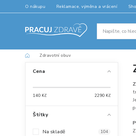
Přejít
O nákupu
Reklamace, výměna a vrácení
Sh
na
obsah
Domů
Zdravotní obuv
P
Cena
o
Z
s
t
140
Kč
2290
Kč
t
J
p
r
Štítky
a
P
Z
Na skladě
104