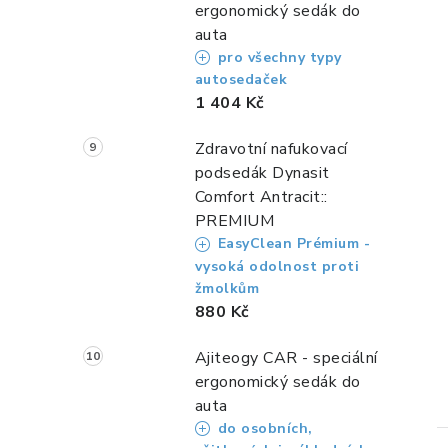
ergonomický sedák do
auta
pro všechny typy
autosedaček
1 404 Kč
i
Zdravotní nafukovací
podsedák Dynasit
Comfort Antracit::
PREMIUM
EasyClean Prémium -
vysoká odolnost proti
žmolkům
880 Kč
Ajiteogy CAR - speciální
ergonomický sedák do
auta
do osobních,