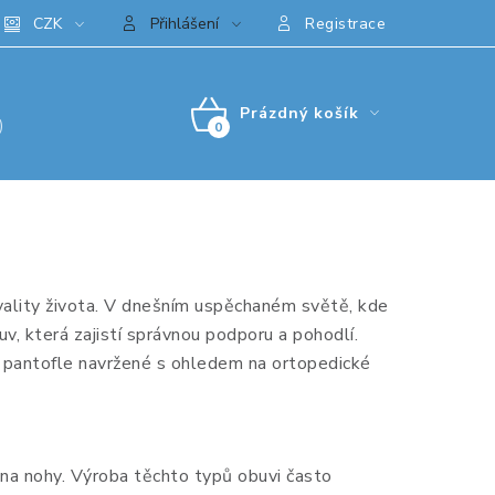
CZK
Přihlášení
Registrace
Prázdný košík
)
NÁKUPNÍ
KOŠÍK
ality života. V dnešním uspěchaném světě, kde
v, která zajistí správnou podporu a pohodlí.
a pantofle navržené s ohledem na ortopedické
 na nohy. Výroba těchto typů obuvi často