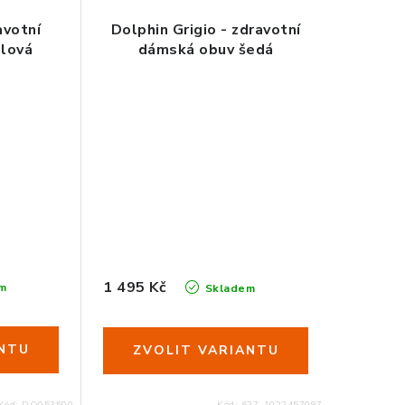
avotní
Dolphin Grigio - zdravotní
alová
dámská obuv šedá
0
41
35
36
37
38
39
40
41
42
1 495 Kč
m
Skladem