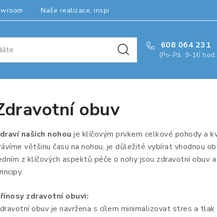
owroom
Naše realizace, inspirace a návody
Kontakty
608 064 231
(Po-Pá, 9-16 hod.
Zdravotní obuv
draví našich nohou
je klíčovým prvkem celkové pohody a kv
rávíme většinu času na nohou, je důležité vybírat vhodnou obu
edním z klíčových aspektů péče o nohy jsou zdravotní obuv 
rincipy.
řínosy zdravotní obuvi:
dravotní obuv je navržena s cílem minimalizovat stres a tlak