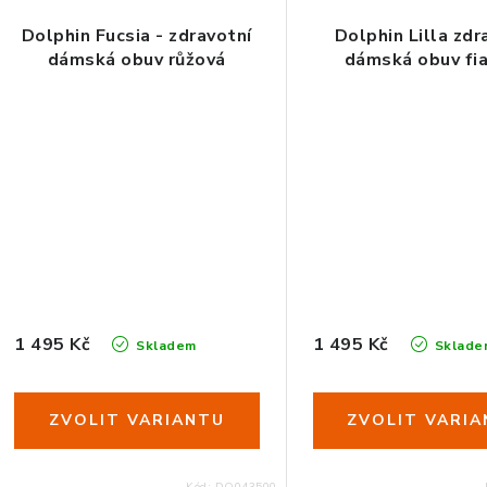
Dolphin Fucsia - zdravotní
Dolphin Lilla zdr
dámská obuv růžová
dámská obuv fi
35
36
37
38
39
40
41
42
35
36
37
38
39
4
1 495 Kč
1 495 Kč
Skladem
Sklade