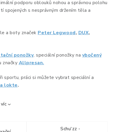
optimální podporu oblouků nohou a správnou polohu
tí spojených s nesprávným držením těla a
fle a boty značek
Peter Legwood
,
DUX
,
stační ponožky
, speciální ponožky na
vbočený
ku značky
Allpresan.
ři sportu, práci si můžete vybrat speciální a
 a lokte
.
víc
Schu'zz -
xační