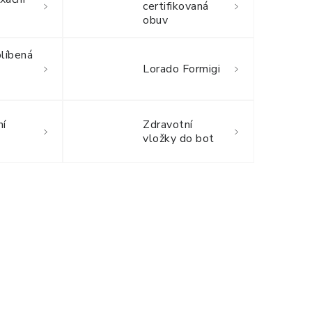
certifikovaná
obuv
blíbená
Lorado Formigi
ní
Zdravotní
vložky do bot