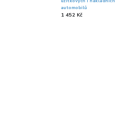
užitkových i nákladních
automobilů
1 452 Kč