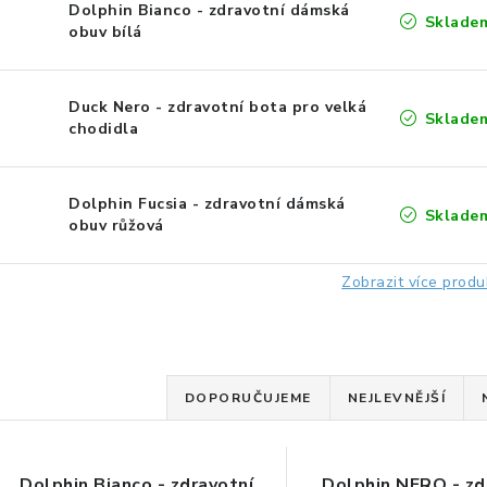
Dolphin Bianco - zdravotní dámská
Sklade
obuv bílá
Duck Nero - zdravotní bota pro velká
Sklade
chodidla
Dolphin Fucsia - zdravotní dámská
Sklade
obuv růžová
Zobrazit více produ
Ř
DOPORUČUJEME
NEJLEVNĚJŠÍ
a
z
Dolphin Bianco - zdravotní
Dolphin NERO - zd