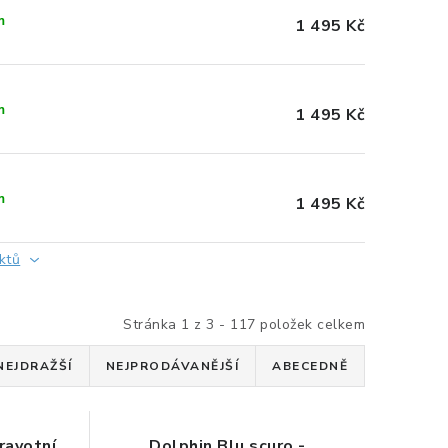
m
1 495 Kč
m
1 495 Kč
m
1 495 Kč
ktů
Stránka
1
z
3
-
117
položek celkem
NEJDRAŽŠÍ
NEJPRODÁVANĚJŠÍ
ABECEDNĚ
ravotní
Dolphin Blu scuro -