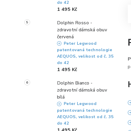
do 42
1 495 Kč
Dolphin Rosso -
zdravotní dámská obuv
červená
Peter Legwood
patentovaná technologie
AEQUOS, velikost od č. 35
P
do 42
p
1 495 Kč
Dolphin Bianco -
zdravotní dámská obuv
bílá
Peter Legwood
patentovaná technologie
AEQUOS, velikost od č. 35
do 42
1 495 Kč