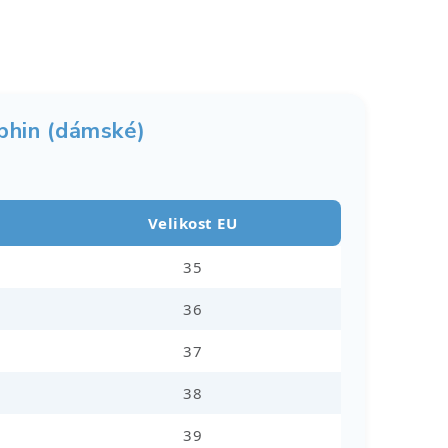
phin (dámské)
Velikost EU
35
36
37
38
39