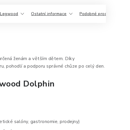
 Legwood
Ostatní informace
Podobné produkty
 určená ženám a větším dětem. Díky
u, pohodlí a podporu správné chůze po celý den.
egwood Dolphin
etické salóny, gastronomie, prodejny)