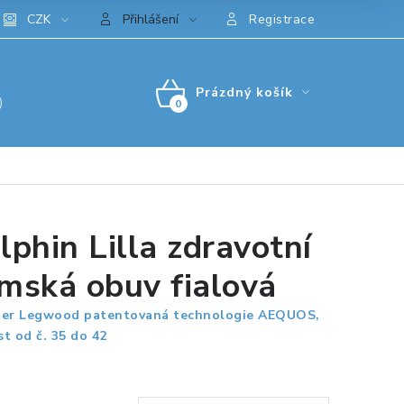
CZK
Přihlášení
Registrace
Prázdný košík
)
NÁKUPNÍ
KOŠÍK
lphin Lilla zdravotní
mská obuv fialová
er Legwood patentovaná technologie AEQUOS,
st od č. 35 do 42