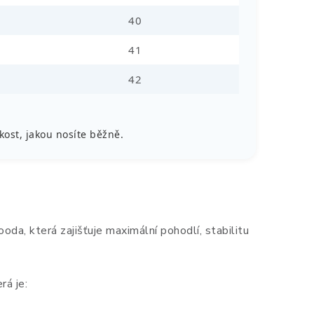
40
41
42
ost, jakou nosíte běžně.
 která zajišťuje maximální pohodlí, stabilitu
rá je: