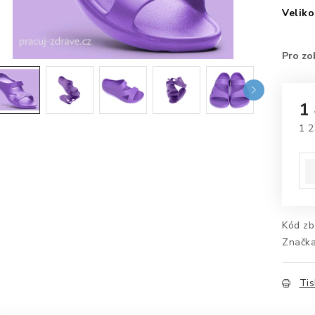
Veliko
1
1 2
Mě
Kód zb
Značk
Tis