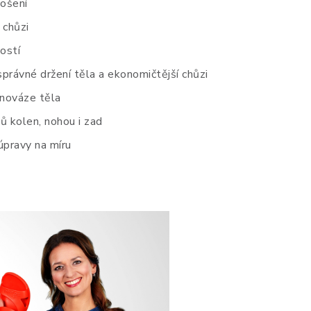
nošení
 chůzi
ostí
správné držení těla a ekonomičtější chůzi
nováze těla
ů kolen, nohou i zad
 úpravy na míru