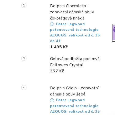
a
Dolphin Cioccolato -
n
zdravotní dámská obuv
čokoládově hnědá
n
Peter Legwood
í
patentovaná technologie
AEQUOS, velikost od č. 35
p
do 41
1 495 Kč
a
Gelová podložka pod myš
n
Fellowes Crystal
e
357 Kč
l
Dolphin Grigio - zdravotní
dámská obuv šedá
Peter Legwood
patentovaná technologie
AEQUOS, velikost od č. 35