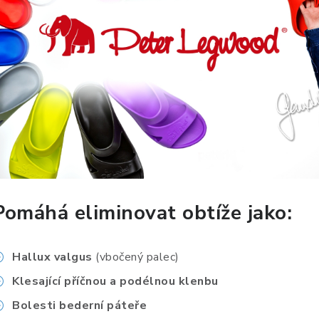
Pomáhá eliminovat obtíže jako:
Hallux valgus
(vbočený palec)
Klesající příčnou a podélnou klenbu
Bolesti bederní páteře