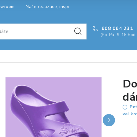
owroom
Naše realizace, inspirace a návody
Kontakty
608 064 231
(Po-Pá, 9-16 hod.
Do
dá
Pet
veliko