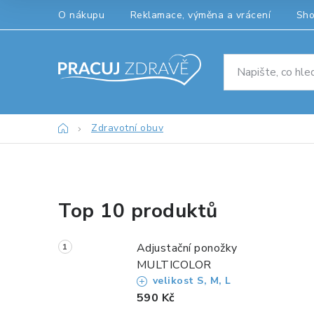
Přejít
O nákupu
Reklamace, výměna a vrácení
Sh
na
obsah
Domů
Zdravotní obuv
P
Top 10 produktů
o
s
Adjustační ponožky
t
MULTICOLOR
velikost S, M, L
r
590 Kč