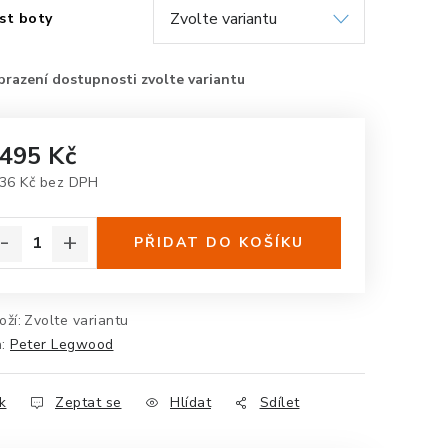
st boty
 495 Kč
36 Kč bez DPH
rná cena:
PŘIDAT DO KOŠÍKU
oží:
Zvolte variantu
a:
Peter Legwood
k
Zeptat se
Hlídat
Sdílet