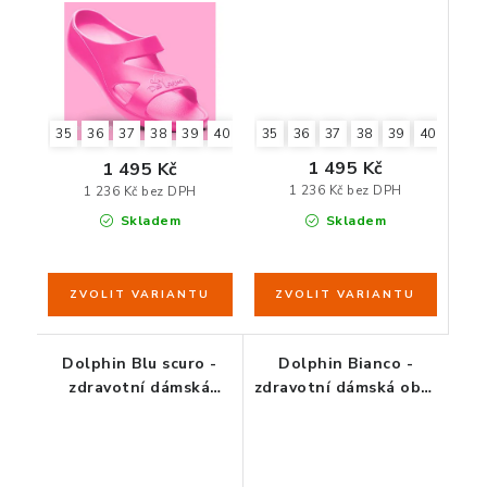
35
36
37
38
39
40
41
35
36
37
38
39
40
41
42
1 495 Kč
1 495 Kč
1 236 Kč bez DPH
1 236 Kč bez DPH
Skladem
Skladem
Dolphin Blu scuro -
Dolphin Bianco -
zdravotní dámská
zdravotní dámská obuv
obuv modrá
bílá