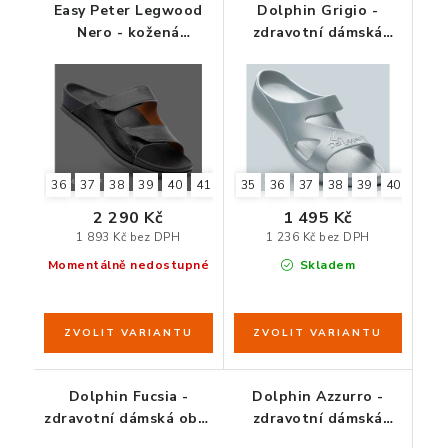
Easy Peter Legwood
Dolphin Grigio -
Nero - kožená
zdravotní dámská
zdravotní obuv
obuv šedá
36
37
38
39
40
41
35
36
37
38
39
40
41
2 290 Kč
1 495 Kč
1 893 Kč bez DPH
1 236 Kč bez DPH
Momentálně nedostupné
Skladem
Dolphin Fucsia -
Dolphin Azzurro -
zdravotní dámská obuv
zdravotní dámská
růžová
obuv modrá