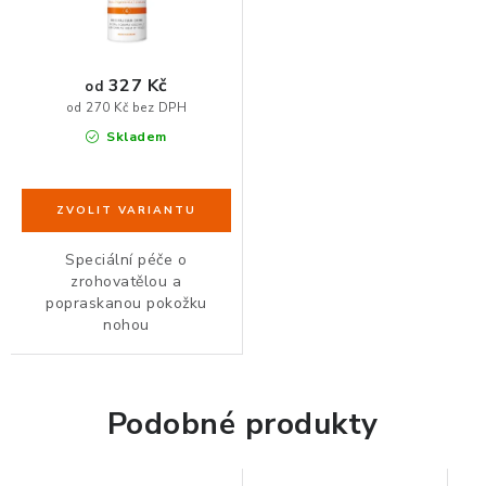
ZDRAVÁ KANCELÁŘ
ČISTIČKY VZDUCHU
327 Kč
od
od 270 Kč bez DPH
VODNÍ FILTRY
Skladem
O nákupu
Reklamace, výměna a vrácení
Showroom
Naše realizace, inspirace a návody
Kontakty
Speciální péče o
zrohovatělou a
popraskanou pokožku
nohou
Podobné produkty