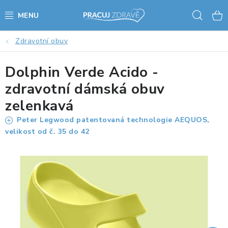
Přejít
Hled
na
obsah
Zdravotní obuv
AKCE - SLEVY - VÝPRODEJ
Dolphin Verde Acido -
STOLY A ŽIDLE
zdravotní dámská obuv
VÝŠKOVĚ NASTAVITELNÉ STOLY
zelenkavá
Peter Legwood patentovaná technologie AEQUOS,
KANCELÁŘSKÉ PSACÍ STOLY
velikost od č. 35 do 42
NOHY KE STOLU A PODNOŽE
PŘÍSLUŠENSTVÍ KE STOLŮM
KANCELÁŘSKÉ KONTEJNERY