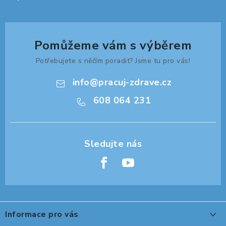
Pomůžeme vám s výběrem
Potřebujete s něčím poradit? Jsme tu pro vás!
info
@
pracuj-zdrave.cz
608 064 231
Z
á
Informace pro vás
p