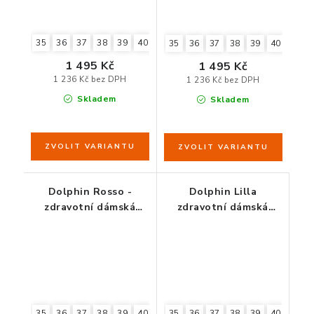
35
36
37
38
39
40
41
42
35
36
37
38
39
40
41
1 495 Kč
1 495 Kč
1 236 Kč bez DPH
1 236 Kč bez DPH
Skladem
Skladem
Dolphin Rosso -
Dolphin Lilla
zdravotní dámská
zdravotní dámská
obuv červená
obuv fialová
35
36
37
38
39
40
41
35
36
37
38
39
40
41