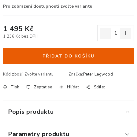
ERGONOMICKÉ PRODUKTY
BEDERNÍ A KRČNÍ OPĚRKY
1 495 Kč
1 236 Kč bez DPH
PODLOŽKY POD NOHY
Měrná cena:
PODLOŽKY POD MYŠ A ZÁPĚSTÍ
PŘIDAT DO KOŠÍKU
ERGONOMICKÉ KLÁVESNICE
Kód zboží:
Zvolte variantu
Značka:
Peter Legwood
VÝSUVY A DRŽÁKY NA KLÁVESNICI
Tisk
Zeptat se
Hlídat
Sdílet
DRŽÁKY LCD MONITORŮ A TV
Popis produktu
DRŽÁKY A ZÁVĚSY PC
Parametry produktu
STOJANY POD NOTEBOOK