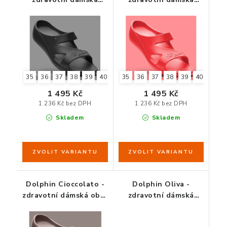
obuv černá
obuv červená
35
36
37
38
39
40
41
35
42
36
37
38
39
40
41
1 495 Kč
1 495 Kč
1 236 Kč bez DPH
1 236 Kč bez DPH
Skladem
Skladem
Dolphin Cioccolato -
Dolphin Oliva -
zdravotní dámská obuv
zdravotní dámská
čokoládově hnědá
obuv