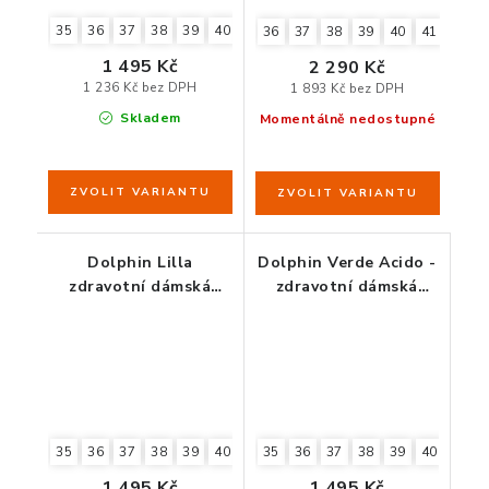
35
36
37
38
39
40
41
42
36
37
38
39
40
41
1 495 Kč
2 290 Kč
1 236 Kč bez DPH
1 893 Kč bez DPH
Skladem
Momentálně nedostupné
Dolphin Lilla
Dolphin Verde Acido -
zdravotní dámská
zdravotní dámská
obuv fialová
obuv zelenkavá
35
36
37
38
39
40
41
35
36
37
38
39
40
41
1 495 Kč
1 495 Kč