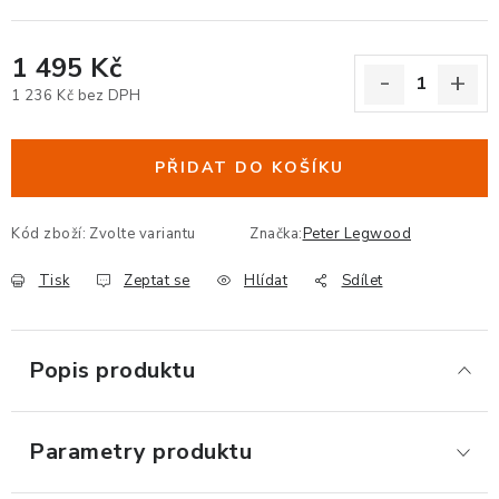
ERGONOMICKÉ PRODUKTY
1 495 Kč
BEDERNÍ A KRČNÍ OPĚRKY
1 236 Kč bez DPH
Měrná cena:
PODLOŽKY POD NOHY
PŘIDAT DO KOŠÍKU
PODLOŽKY POD MYŠ A ZÁPĚSTÍ
Kód zboží:
Zvolte variantu
Značka:
Peter Legwood
ERGONOMICKÉ KLÁVESNICE
Tisk
Zeptat se
Hlídat
Sdílet
VÝSUVY A DRŽÁKY NA KLÁVESNICI
Popis produktu
DRŽÁKY LCD MONITORŮ A TV
DRŽÁKY A ZÁVĚSY PC
Parametry produktu
STOJANY POD NOTEBOOK