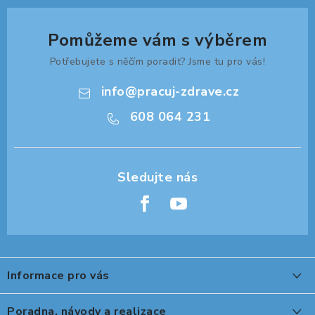
Pomůžeme vám s výběrem
Potřebujete s něčím poradit? Jsme tu pro vás!
info
@
pracuj-zdrave.cz
608 064 231
Z
á
Informace pro vás
p
a
O nákupu
Poradna, návody a realizace