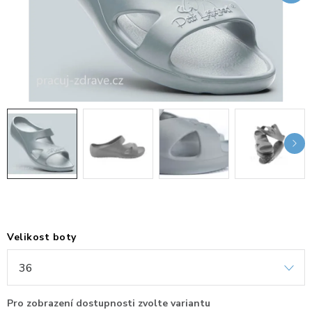
KANCELÁŘSKÉ ŽIDLE A KŘESLA
OBLÍBENÉ KATEGORIE
ZDRAVOTNÍ OBUV
PODSEDÁKY NA ŽIDLE
ZDRAVOTNICKÉ POMŮCKY
PODSTAVCE POD MONITOR
ERGONOMICKÉ MYŠI
Velikost boty
PREZENTAČNÍ SYSTÉMY
DRŽÁKY NA TABLET - MOBIL