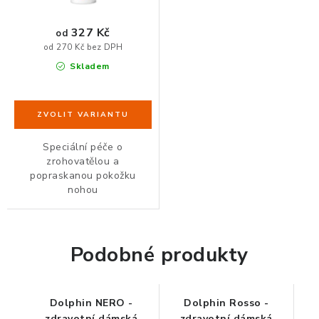
ZDRAVÁ KANCELÁŘ
327 Kč
od
ČISTIČKY VZDUCHU
od 270 Kč bez DPH
Skladem
VODNÍ FILTRY
O nákupu
Reklamace, výměna a vrácení
Showroom
Naše realizace, inspirace a návody
Kontakty
Speciální péče o
zrohovatělou a
popraskanou pokožku
nohou
Podobné produkty
Dolphin NERO -
Dolphin Rosso -
zdravotní dámská
zdravotní dámská