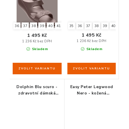
35
36
37
38
39
40
41
36
37
38
39
40
41
1 495 Kč
1 495 Kč
1 236 Kč bez DPH
1 236 Kč bez DPH
Skladem
Skladem
Dolphin Blu scuro -
Easy Peter Legwood
zdravotní dámská
Nero - kožená
obuv modrá
zdravotní obuv