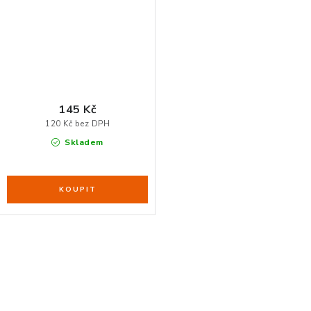
145 Kč
120 Kč bez DPH
Skladem
O
v
l