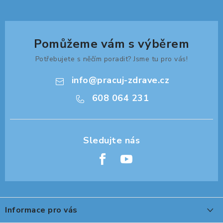
Pomůžeme vám s výběrem
Potřebujete s něčím poradit? Jsme tu pro vás!
info
@
pracuj-zdrave.cz
608 064 231
Z
á
Informace pro vás
p