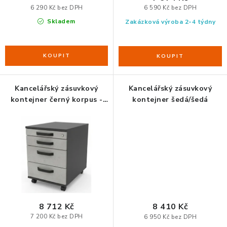
ZDRAVÁ KANCELÁŘ
6 290 Kč bez DPH
6 590 Kč bez DPH
Skladem
Zakázková výroba 2-4 týdny
ČISTIČKY VZDUCHU
VODNÍ FILTRY
O nákupu
Reklamace, výměna a vrácení
Showroom
Kancelářský zásuvkový
Kancelářský zásuvkový
kontejner černý korpus -
kontejner šedá/šedá
Naše realizace, inspirace a návody
Kontakty
čílka Chigago Beton
8 712 Kč
8 410 Kč
7 200 Kč bez DPH
6 950 Kč bez DPH