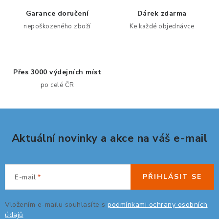
á
d
Garance doručení
Dárek zdarma
a
nepoškozeného zboží
Ke každé objednávce
c
í
p
Přes 3000 výdejních míst
r
po celé ČR
v
k
y
v
Aktuální novinky a akce na váš e-mail
ý
p
i
s
PŘIHLÁSIT SE
E-mail
u
Vložením e-mailu souhlasíte s
podmínkami ochrany osobních
údajů