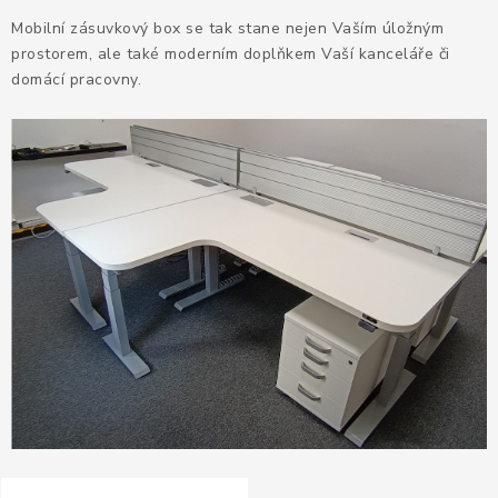
KANCELÁŘSKÉ ŽIDLE A KŘESLA
Mobilní zásuvkový box se tak stane nejen Vaším úložným
prostorem, ale také moderním doplňkem Vaší kanceláře či
OBLÍBENÉ KATEGORIE
domácí pracovny.
ZDRAVOTNÍ OBUV
PODSEDÁKY NA ŽIDLE
ZDRAVOTNICKÉ POMŮCKY
PODSTAVCE POD MONITOR
ERGONOMICKÉ MYŠI
PREZENTAČNÍ SYSTÉMY
DRŽÁKY NA TABLET - MOBIL