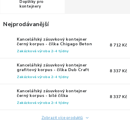
Doplňky pro
ERGONOMICKÉ PRODUKTY
kontejnery
BEDERNÍ A KRČNÍ OPĚRKY
Nejprodávanější
PODLOŽKY POD NOHY
Kancelářský zásuvkový kontejner
černý korpus - čílka Chigago Beton
8 712 Kč
Zakázková výroba 2-4 týdny
PODLOŽKY POD MYŠ A ZÁPĚSTÍ
Kancelářský zásuvkový kontejner
ERGONOMICKÉ KLÁVESNICE
grafitový korpus - čílka Dub Craft
8 337 Kč
zlatý
Zakázková výroba 2-4 týdny
VÝSUVY A DRŽÁKY NA KLÁVESNICI
Kancelářský zásuvkový kontejner
černý korpus - bílé čílka
DRŽÁKY LCD MONITORŮ A TV
8 337 Kč
Zakázková výroba 2-4 týdny
DRŽÁKY A ZÁVĚSY PC
Zobrazit více produktů
STOJANY POD NOTEBOOK