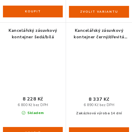
Kancelářský zásuvkový
Kancelářský zásuvkový
kontejner šedá/bílá
kontejner černý/dřevitá
čílka dle výběru
8 228 Kč
8 337 Kč
6 800 Kč bez DPH
6 890 Kč bez DPH
Skladem
Zakázková výroba 14 dní