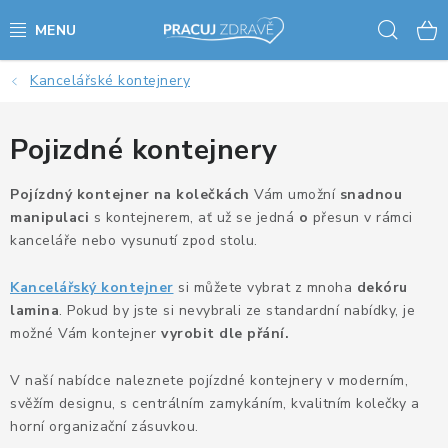
Přejít
Hled
na
obsah
Kancelářské kontejnery
AKCE - SLEVY - VÝPRODEJ
STOLY A ŽIDLE
Pojizdné kontejnery
VÝŠKOVĚ NASTAVITELNÉ STOLY
Pojízdný kontejner na kolečkách
Vám umožní
snadnou
manipulaci
s kontejnerem, ať už se jedná
o
přesun v rámci
kanceláře nebo vysunutí zpod stolu.
KANCELÁŘSKÉ PSACÍ STOLY
Kancelářský kontejner
si můžete vybrat z mnoha
dekóru
NOHY KE STOLU A PODNOŽE
lamina
. Pokud by jste si nevybrali ze standardní nabídky, je
možné Vám kontejner
vyrobit dle přání.
PŘÍSLUŠENSTVÍ KE STOLŮM
V naší nabídce naleznete pojízdné kontejnery v moderním,
KANCELÁŘSKÉ KONTEJNERY
svěžím designu, s centrálním zamykáním, kvalitním kolečky a
horní organizační zásuvkou.