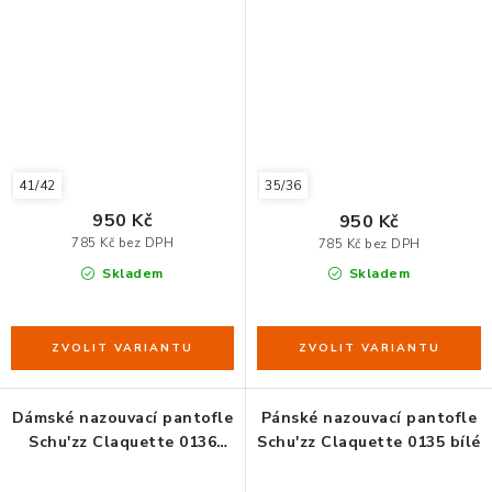
bílé Farine
námořnická modrá bleu
marine
41/42
35/36
950 Kč
950 Kč
785 Kč bez DPH
785 Kč bez DPH
Skladem
Skladem
Dámské nazouvací pantofle
Pánské nazouvací pantofle
Schu'zz Claquette 0136
Schu'zz Claquette 0135 bílé
žluté - Jaune moutarde