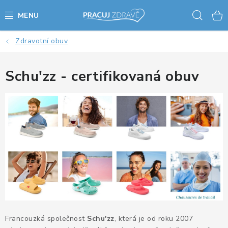
Přejít
Hled
na
obsah
Zdravotní obuv
AKCE - SLEVY - VÝPRODEJ
STOLY A ŽIDLE
Schu'zz - certifikovaná obuv
VÝŠKOVĚ NASTAVITELNÉ STOLY
KANCELÁŘSKÉ PSACÍ STOLY
NOHY KE STOLU A PODNOŽE
PŘÍSLUŠENSTVÍ KE STOLŮM
KANCELÁŘSKÉ KONTEJNERY
Francouzká společnost
Schu'zz
, která je od roku 2007