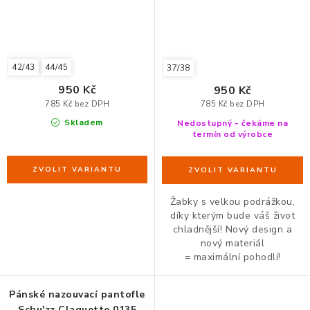
42/43
44/45
37/38
950 Kč
950 Kč
785 Kč bez DPH
785 Kč bez DPH
Skladem
Nedostupný - čekáme na
termín od výrobce
Žabky s velkou podrážkou,
díky kterým bude váš život
chladnější! Nový design a
nový materiál
= maximální pohodlí!
Pánské nazouvací pantofle
Schu'zz Claquette 0135