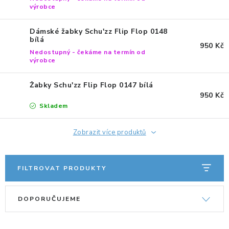
výrobce
ERGONOMICKÉ PRODUKTY
Dámské žabky Schu'zz Flip Flop 0148
BEDERNÍ A KRČNÍ OPĚRKY
bílá
950 Kč
Nedostupný - čekáme na termín od
výrobce
PODLOŽKY POD NOHY
Žabky Schu'zz Flip Flop 0147 bílá
PODLOŽKY POD MYŠ A ZÁPĚSTÍ
950 Kč
Skladem
ERGONOMICKÉ KLÁVESNICE
Zobrazit více produktů
VÝSUVY A DRŽÁKY NA KLÁVESNICI
FILTROVAT PRODUKTY
DRŽÁKY LCD MONITORŮ A TV
V
Ř
DRŽÁKY A ZÁVĚSY PC
DOPORUČUJEME
ý
a
p
z
STOJANY POD NOTEBOOK