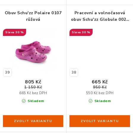
ZDRAVÁ KANCELÁŘ
Obuv Schu'zz Polaire 0107
Pracovní a volnočasová
ČISTIČKY VZDUCHU
růžová
obuv Schu'zz Globule 0028
fuchsiová
30 %
30 %
VODNÍ FILTRY
O nákupu
Reklamace, výměna a vrácení
Showroom
Naše realizace, inspirace a návody
Kontakty
39
38
805 Kč
665 Kč
1 150 Kč
950 Kč
665 Kč bez DPH
550 Kč bez DPH
Skladem
Skladem