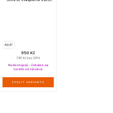
oliva
46/47
950 Kč
785 Kč bez DPH
Nedostupný - čekáme na
termín od výrobce
O