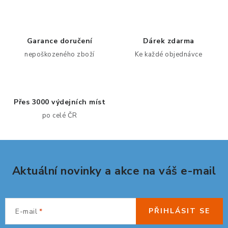
v
l
á
d
Garance doručení
Dárek zdarma
a
nepoškozeného zboží
Ke každé objednávce
c
í
p
Přes 3000 výdejních míst
r
po celé ČR
v
k
y
v
Aktuální novinky a akce na váš e-mail
ý
p
i
s
PŘIHLÁSIT SE
E-mail
u