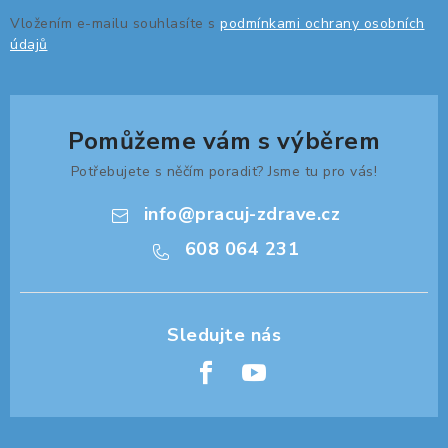
Vložením e-mailu souhlasíte s
podmínkami ochrany osobních
údajů
Pomůžeme vám s výběrem
Potřebujete s něčím poradit? Jsme tu pro vás!
info
@
pracuj-zdrave.cz
608 064 231
Z