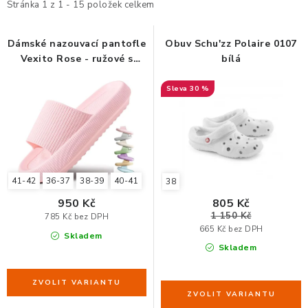
i
e
Stránka
1
z
1
-
15
položek celkem
s
n
ORGANIZACE KABELŮ
p
í
Dámské nazouvací pantofle
Obuv Schu'zz Polaire 0107
Vexito Rose - ružové s
bílá
r
p
STOJANY NA DOKUMENTY
protiskluzovou podrážkou
o
r
30 %
d
o
LED STOLNÍ LAMPY
u
d
KANCELÁŘSKÉ POTŘEBY
k
u
t
k
ZÁSUVKOVÉ BOXY
ů
t
41-42
36-37
38-39
40-41
38
ů
950 Kč
805 Kč
NÁDOBY NA ODPAD
1 150 Kč
785 Kč bez DPH
665 Kč bez DPH
Skladem
SCHRÁNKY NA KLÍČE A LÉKY
Skladem
DESIGN A STYL V KANCELÁŘI