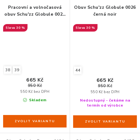
Pracovní a volnočasová
Obuv Schu'zz Globule 0026
obuv Schu'zz Globule 0028
černá noir
tyrkysová
30 %
30 %
38
39
44
665 Kč
665 Kč
950 Kč
950 Kč
550 Kč bez DPH
550 Kč bez DPH
Skladem
Nedostupný - čekáme na
termín od výrobce