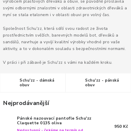
KANCELÁŘSKÉ ŽIDLE A KŘESLA
výrobcem plastových dřeváků a obuvi, se původně proslavila
svými odbornými znalostmi v oblasti zdravotnických dřeváků a
nyní se stala etalonem i v oblasti obuvi pro volný čas.
OBLÍBENÉ KATEGORIE
Společnost Schu'zz, která sdílí svou radost ze života
ZDRAVOTNÍ OBUV
prostřednictvím svěžích, barevných modelů bot, dřeváků a
sandálů, navrhuje a vyvíjí kvalitní výrobky vhodné pro vaše
PODSEDÁKY NA ŽIDLE
aktivity, a to v dokonalém souladu s bezpečnostními normami.
ZDRAVOTNICKÉ POMŮCKY
V práci i při zábavě je Schu'zz s vámi na každém kroku.
PODSTAVCE POD MONITOR
Schu'zz - dámská
Schu'zz - pánská
obuv
obuv
ERGONOMICKÉ MYŠI
Nejprodávanější
PREZENTAČNÍ SYSTÉMY
Pánské nazouvací pantofle Schu'zz
DRŽÁKY NA TABLET - MOBIL
Claquette 0135 oliva
950 Kč
Nedostupný - čekáme na termín od