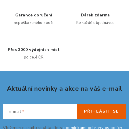
á
d
Garance doručení
Dárek zdarma
a
nepoškozeného zboží
Ke každé objednávce
c
í
p
Přes 3000 výdejních míst
r
po celé ČR
v
k
y
v
Aktuální novinky a akce na váš e-mail
ý
p
i
s
PŘIHLÁSIT SE
E-mail
u
Vložením e-mailu souhlasíte s
podmínkami ochrany osobních