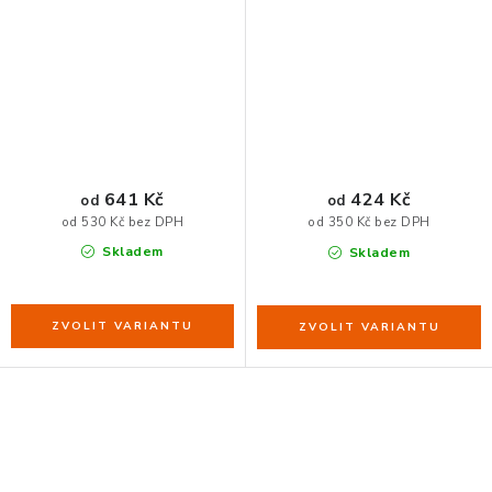
641 Kč
424 Kč
od
od
od 530 Kč bez DPH
od 350 Kč bez DPH
Skladem
Skladem
O
v
l