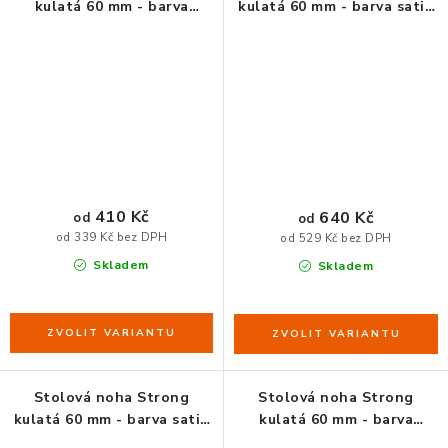
kulatá 60 mm - barva
kulatá 60 mm - barva satin
broušená ocel polomat
chrom mat
410 Kč
640 Kč
od
od
od 339 Kč bez DPH
od 529 Kč bez DPH
Skladem
Skladem
Stolová noha Strong
Stolová noha Strong
kulatá 60 mm - barva satin
kulatá 60 mm - barva
nikl mat
stříbrná RAL 9006 lesk