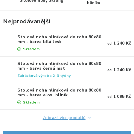
KANCELÁŘSKÉ ŽIDLE A KŘESLA
Stolové nohy Strong
hliníku
OBLÍBENÉ KATEGORIE
Nejprodávanější
ZDRAVOTNÍ OBUV
Stolová noha hliníková do rohu 80x80
mm - barva bílá lesk
1 240 Kč
od
PODSEDÁKY NA ŽIDLE
Skladem
ZDRAVOTNICKÉ POMŮCKY
Stolová noha hliníková do rohu 80x80
mm - barva černá mat
1 240 Kč
od
Zakázková výroba 2-3 týdny
PODSTAVCE POD MONITOR
Stolová noha hliníková do rohu 80x80
ERGONOMICKÉ MYŠI
mm - barva elox. hliník
1 095 Kč
od
Skladem
PREZENTAČNÍ SYSTÉMY
Zobrazit více produktů
DRŽÁKY NA TABLET - MOBIL