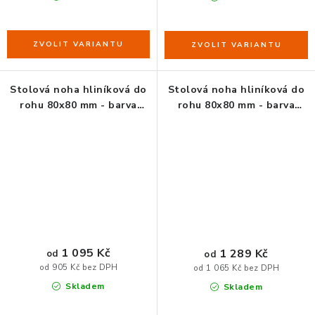
ZDRAVÁ KANCELÁŘ
ČISTIČKY VZDUCHU
VODNÍ FILTRY
Stolová noha hliníková do
Stolová noha hliníková do
rohu 80x80 mm - barva
rohu 80x80 mm - barva
O nákupu
Reklamace, výměna a vrácení
Showroom
elox. hliník
imitace nerezi
Naše realizace, inspirace a návody
Kontakty
1 095 Kč
1 289 Kč
od
od
od 905 Kč bez DPH
od 1 065 Kč bez DPH
Skladem
Skladem