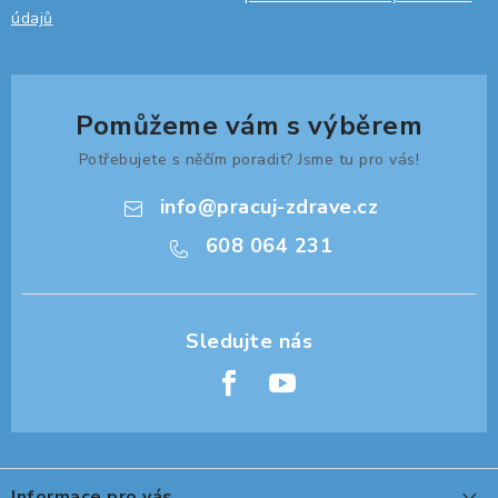
údajů
Pomůžeme vám s výběrem
Potřebujete s něčím poradit? Jsme tu pro vás!
info
@
pracuj-zdrave.cz
608 064 231
Z
á
Informace pro vás