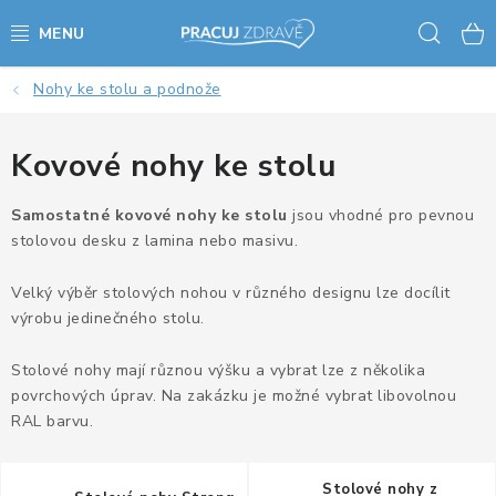
Přejít
Hled
na
obsah
Nohy ke stolu a podnože
AKCE - SLEVY - VÝPRODEJ
STOLY A ŽIDLE
Kovové nohy ke stolu
VÝŠKOVĚ NASTAVITELNÉ STOLY
Samostatné kovové nohy ke stolu
jsou vhodné pro pevnou
stolovou desku z lamina nebo masivu.
KANCELÁŘSKÉ PSACÍ STOLY
Velký výběr stolových nohou v různého designu lze docílit
výrobu jedinečného stolu.
NOHY KE STOLU A PODNOŽE
Stolové nohy mají různou výšku a vybrat lze z několika
PŘÍSLUŠENSTVÍ KE STOLŮM
povrchových úprav. Na zakázku je možné vybrat libovolnou
RAL barvu.
KANCELÁŘSKÉ KONTEJNERY
Stolové nohy z