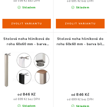
od 599 Kč bez DPH
od 695 Kč bez DPH
Skladem
Skladem
ORGANIZACE KABELŮ
STOJANY NA DOKUMENTY
LED STOLNÍ LAMPY
Stolová noha hliníková do
Stolová noha hliníková do
rohu 60x60 mm - barva
rohu 60x60 mm - barva bílá
KANCELÁŘSKÉ POTŘEBY
černá mat
lesk
ZÁSUVKOVÉ BOXY
NÁDOBY NA ODPAD
SCHRÁNKY NA KLÍČE A LÉKY
846 Kč
846 Kč
od
od
DESIGN A STYL V KANCELÁŘI
od 699 Kč bez DPH
od 699 Kč bez DPH
Skladem
Skladem