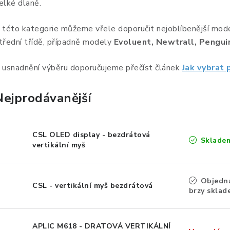
elké dlaně.
 této kategorie můžeme vřele doporučit nejoblíbenější model
třední třídě, případně modely
Evoluent, Newtrall, Pengu
 usnadnění výběru doporučujeme přečíst článek
Jak vybrat
Nejprodávanější
CSL OLED display - bezdrátová
Sklade
vertikální myš
Objedná
CSL - vertikální myš bezdrátová
brzy sklad
APLIC M618 - DRATOVÁ VERTIKÁLNÍ