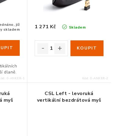
dnáno, již
1 271 Kč
Skladem
zy skladem
tikálních
ší dlaně.
Kód:
0-ANKER-1
Kód:
0-ANKER-2
ruká
CSL Left - levoruká
vá myš
vertikální bezdrátová myš