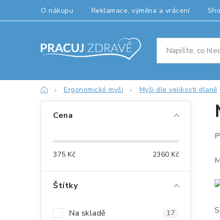
Přejít
O nákupu
Reklamace, výměna a vrácení
Sh
na
obsah
Domů
Ergonomické myši
Myši dle velikosti dlaně
P
Cena
o
P
s
375
Kč
2360
Kč
t
M
r
Štítky
a
S
Na skladě
17