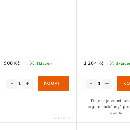
908 Kč
1 204 Kč
Skladem
Sklade
Delock je velmi po
ergonomická myš pro 
dlaně.
Kód:
2-CLS-D