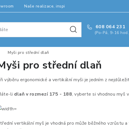
owroom
Naše realizace, inspirace a návody
Kontakty
608 064 231
(Po-Pá, 9-16 hod.
Myši pro střední dlaň
Myši pro střední dlaň
ři výběru ergonomické a vertikální myši je jedním z nejdůleži
áte-li
dlaň v rozmezí 175 - 188
, vyberte si vhodnou myš v
třední vertikální myš je vhodná pro může běžného vzrůstu a v