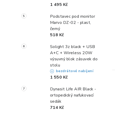
1 495 Kč
Podstavec pod monitor
Marvo DZ-02 - plast,
černý
518 Kč
Solight 3z black + USB
A+C + Wireless 20W
výsuvný blok zásuvek do
stolu
bezdrátové nabíjení
1 550 Kč
Dynasit Life AIR Black -
ortopedický nafukovací
sedák
714 Kč