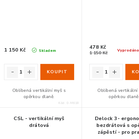
478 Kč
1 150 Kč
Vyprodán
Skladem
1 150 Kč
Oblíbená vertikální myš s
Oblíbená vertikální
opěrkou dlaně.
opěrkou dlaně
Kód:
0-M618
CSL - vertikální myš
Delock 3- ergon
drátová
bezdrátová s op
zápěstí - pro pr