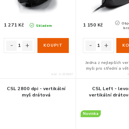
r
o
o
d
d
Obje
1 271 Kč
1 150 Kč
u
Skladem
br
u
k
k
t
t
ů
Jedna z nejlepších ver
ů
myši pro střední a vět
Kód:
0-303887
CSL 2800 dpi - vertikální
CSL Left - levo
myš drátová
vertikální dráto
Novinka