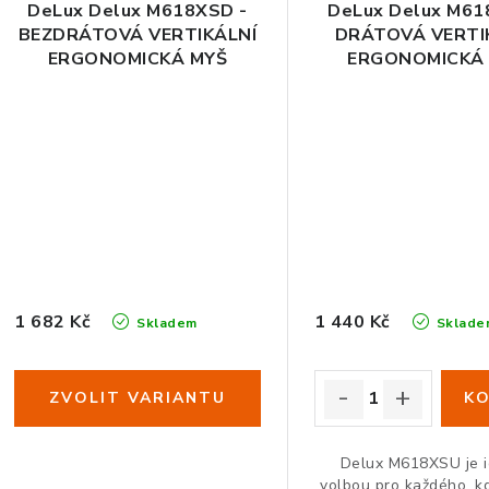
DeLux Delux M618XSD -
DeLux Delux M61
BEZDRÁTOVÁ VERTIKÁLNÍ
DRÁTOVÁ VERTI
ERGONOMICKÁ MYŠ
ERGONOMICKÁ
1 682 Kč
1 440 Kč
Skladem
Sklade
Delux M618XSU je i
volbou pro každého, kd