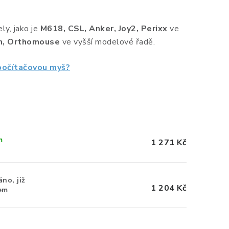
y, jako je
M618, CSL, Anker, Joy2, Perixx
ve
in, Orthomouse
ve vyšší modelové řadě.
 počítačovou myš?
m
1 271 Kč
no, již
1 204 Kč
em