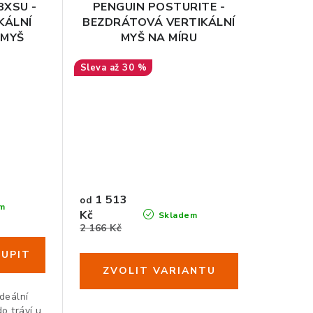
8XSU -
PENGUIN POSTURITE -
KÁLNÍ
BEZDRÁTOVÁ VERTIKÁLNÍ
 MYŠ
MYŠ NA MÍRU
až 30 %
1 513
od
m
Kč
Skladem
2 166 Kč
deální
o tráví u