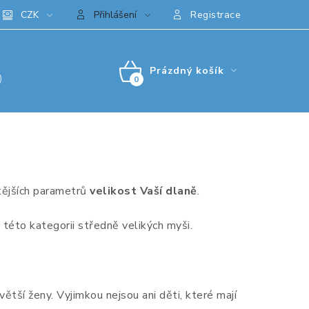
CZK
Přihlášení
Registrace
Prázdný košík
)
NÁKUPNÍ
KOŠÍK
tějších parametrů
velikost Vaší dlaně
.
 této kategorii středně velikých myši.
ětší ženy. Vyjimkou nejsou ani děti, které mají