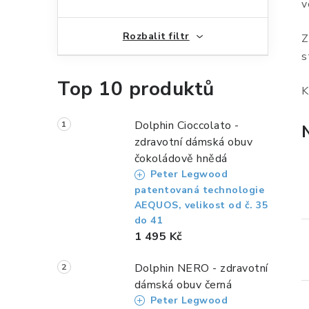
n
v
n
Rozbalit filtr
Z
í
s
p
Top 10 produktů
K
a
n
Dolphin Cioccolato -
zdravotní dámská obuv
e
čokoládově hnědá
Peter Legwood
l
patentovaná technologie
AEQUOS, velikost od č. 35
do 41
1 495 Kč
Dolphin NERO - zdravotní
dámská obuv černá
Peter Legwood