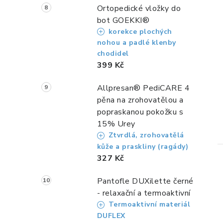
Ortopedické vložky do
bot GOEKKI®
korekce plochých
nohou a padlé klenby
chodidel
399 Kč
Allpresan® PediCARE 4
pěna na zrohovatělou a
popraskanou pokožku s
15% Urey
Ztvrdlá, zrohovatělá
kůže a praskliny (ragády)
327 Kč
Pantofle DUXilette černé
- relaxační a termoaktivní
Termoaktivní materiál
DUFLEX