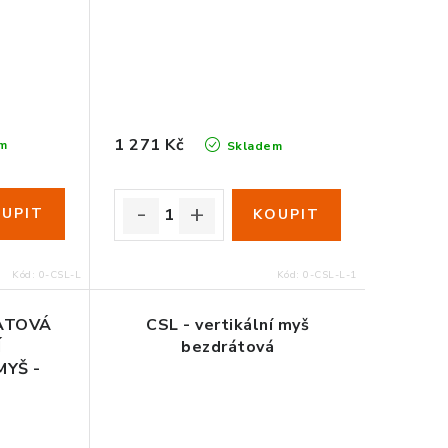
1 271 Kč
m
Skladem
Kód:
0-CSL-L
Kód:
0-CSL-L-1
RATOVÁ
CSL - vertikální myš
Í
bezdrátová
YŠ -