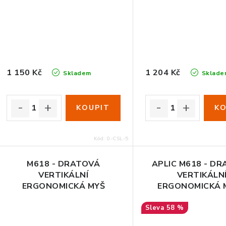
1 150 Kč
1 204 Kč
Skladem
Sklade
Kód:
0-CSL-5
M618 - DRATOVÁ
APLIC M618 - D
VERTIKÁLNÍ
VERTIKÁLN
ERGONOMICKÁ MYŠ
ERGONOMICKÁ M
Výprodej
58 %