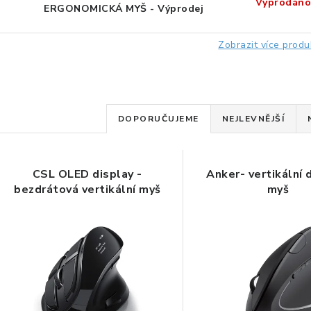
Vyprodáno
ERGONOMICKÁ MYŠ - Výprodej
Zobrazit více produ
Ř
DOPORUČUJEME
NEJLEVNĚJŠÍ
a
V
z
CSL OLED display -
Anker- vertikální 
ý
e
bezdrátová vertikální myš
myš
p
n
í
s
p
p
r