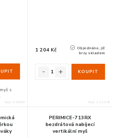
Objednáno, již
1 204 Kč
o
brzy skladem
 myš s
.
Kód:
0-M620
Kód:
2-CLS-B
omická
PERIMICE-713RX
ěrkou
bezdrátová nabíjecí
aváky
vertikální myš