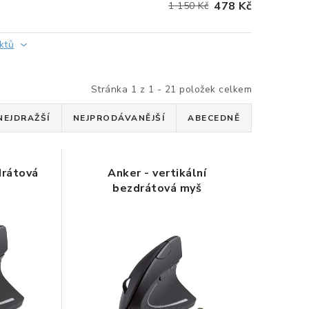
478 Kč
1 150 Kč
ktů
Stránka
1
z
1
-
21
položek celkem
NEJDRAŽŠÍ
NEJPRODÁVANĚJŠÍ
ABECEDNĚ
drátová
Anker - vertikální
bezdrátová myš