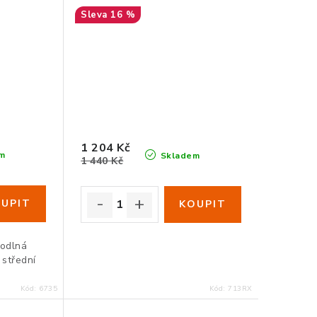
16 %
1 204 Kč
m
Skladem
1 440 Kč
hodlná
střední
Kód:
6735
Kód:
713RX