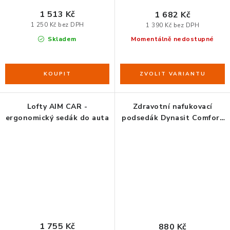
1 513 Kč
1 682 Kč
1 250 Kč bez DPH
1 390 Kč bez DPH
Skladem
Momentálně nedostupné
Lofty AIM CAR -
Zdravotní nafukovací
ergonomický sedák do auta
podsedák Dynasit Comfort
Antracit:: PREMIUM
1 755 Kč
880 Kč