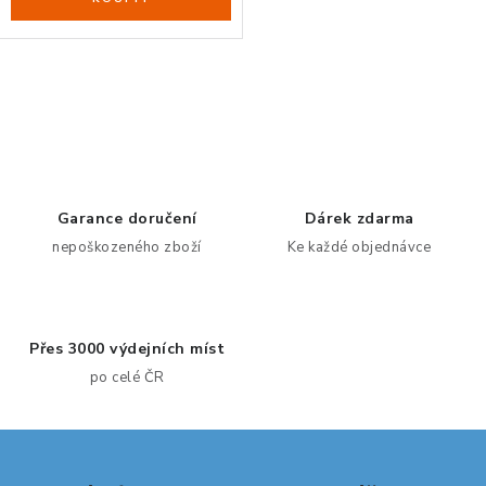
O
v
l
á
d
Garance doručení
Dárek zdarma
a
nepoškozeného zboží
Ke každé objednávce
c
í
p
Přes 3000 výdejních míst
r
po celé ČR
v
k
y
v