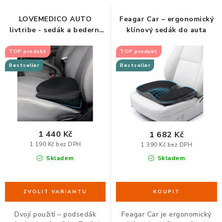
s
n
p
í
LOVEMEDICO AUTO
Feagar Car – ergonomický
ORGANIZACE KABELŮ
livtribe - sedák a bederní
klínový sedák do auta
r
p
opěrka do auta z paměťové
o
r
STOJANY NA DOKUMENTY
pěny
TOP produkt
TOP produkt
d
o
Bestseller
Bestseller
LED STOLNÍ LAMPY
u
d
k
u
KANCELÁŘSKÉ POTŘEBY
t
k
ů
t
ZÁSUVKOVÉ BOXY
ů
1 440 Kč
1 682 Kč
1 190 Kč bez DPH
1 390 Kč bez DPH
NÁDOBY NA ODPAD
Skladem
Skladem
SCHRÁNKY NA KLÍČE A LÉKY
DESIGN A STYL V KANCELÁŘI
Dvojí použití – podsedák
Feagar Car je ergonomický