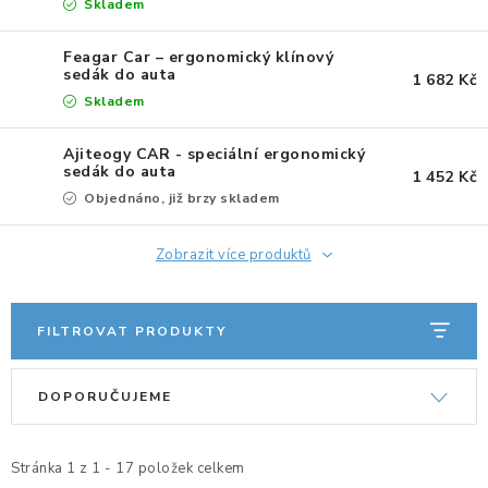
Skladem
ERGONOMICKÉ PRODUKTY
Feagar Car – ergonomický klínový
sedák do auta
1 682 Kč
BEDERNÍ A KRČNÍ OPĚRKY
Skladem
PODLOŽKY POD NOHY
Ajiteogy CAR - speciální ergonomický
sedák do auta
1 452 Kč
PODLOŽKY POD MYŠ A ZÁPĚSTÍ
Objednáno, již brzy skladem
ERGONOMICKÉ KLÁVESNICE
Zobrazit více produktů
VÝSUVY A DRŽÁKY NA KLÁVESNICI
FILTROVAT PRODUKTY
DRŽÁKY LCD MONITORŮ A TV
V
Ř
DOPORUČUJEME
ý
a
DRŽÁKY A ZÁVĚSY PC
p
z
i
e
Stránka
1
z
1
-
17
položek celkem
STOJANY POD NOTEBOOK