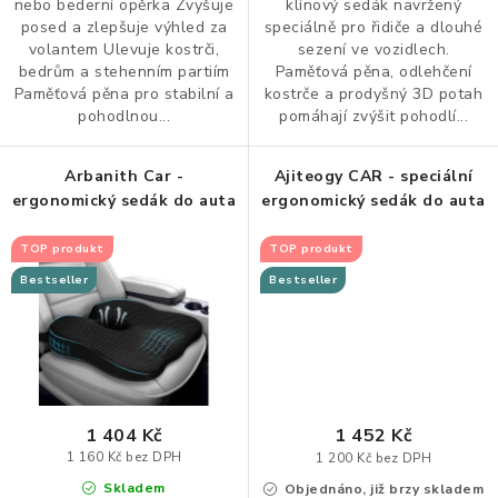
nebo bederní opěrka Zvyšuje
klínový sedák navržený
ZDRAVÁ KANCELÁŘ
posed a zlepšuje výhled za
speciálně pro řidiče a dlouhé
volantem Ulevuje kostrči,
sezení ve vozidlech.
ČISTIČKY VZDUCHU
bedrům a stehenním partiím
Paměťová pěna, odlehčení
Paměťová pěna pro stabilní a
kostrče a prodyšný 3D potah
pohodlnou...
pomáhají zvýšit pohodlí...
VODNÍ FILTRY
Arbanith Car -
Ajiteogy CAR - speciální
O nákupu
Reklamace, výměna a vrácení
Showroom
ergonomický sedák do auta
ergonomický sedák do auta
Naše realizace, inspirace a návody
Kontakty
TOP produkt
TOP produkt
Bestseller
Bestseller
1 404 Kč
1 452 Kč
1 160 Kč bez DPH
1 200 Kč bez DPH
Skladem
Objednáno, již brzy skladem