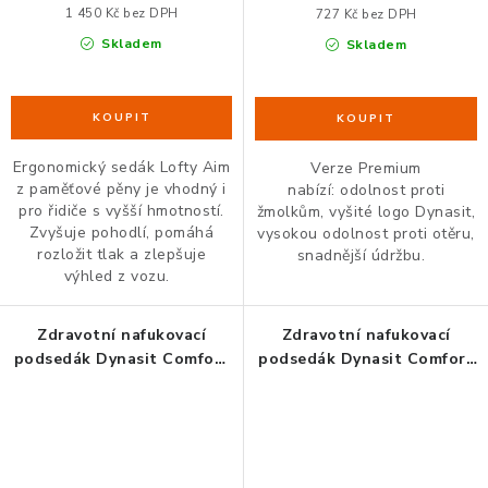
1 450 Kč bez DPH
727 Kč bez DPH
Skladem
Skladem
Ergonomický sedák Lofty Aim
Verze Premium
z paměťové pěny je vhodný i
nabízí: odolnost proti
pro řidiče s vyšší hmotností.
žmolkům, vyšité logo Dynasit,
Zvyšuje pohodlí, pomáhá
vysokou odolnost proti otěru,
rozložit tlak a zlepšuje
snadnější údržbu.
výhled z vozu.
Zdravotní nafukovací
Zdravotní nafukovací
podsedák Dynasit Comfort
podsedák Dynasit Comfort
Black :: PREMIUM
Dotty černá standard