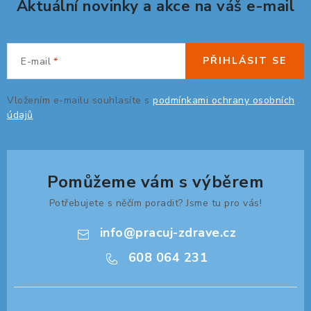
Aktuální novinky a akce na váš e-mail
ý
p
i
s
PŘIHLÁSIT SE
E-mail
u
Vložením e-mailu souhlasíte s
podmínkami ochrany osobních
údajů
Pomůžeme vám s výběrem
Potřebujete s něčím poradit? Jsme tu pro vás!
info
@
pracuj-zdrave.cz
608 064 231