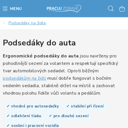
Přejít
Hled
na
obsah
Podsedáky na židle
AKCE - SLEVY - VÝPRODEJ
STOLY A ŽIDLE
Podsedáky do auta
VÝŠKOVĚ NASTAVITELNÉ STOLY
Ergonomické podsedáky do auta
jsou navrženy pro
pohodlnější sezení za volantem a respektují specifický
KANCELÁŘSKÉ PSACÍ STOLY
tvar automobilových sedadel. Oproti běžným
podsedákům na židli
musí dobře fungovat s bočním
NOHY KE STOLU A PODNOŽE
vedením sedadla, stabilně držet na místě a zachovat
vhodnou polohu řidiče vůči volantu a pedálům.
PŘÍSLUŠENSTVÍ KE STOLŮM
✓ vhodné pro autosedačky
✓ stabilní při řízení
KANCELÁŘSKÉ KONTEJNERY
✓ odlehčení tlaku
✓ pro dlouhé sezení
✓ osobní i pracovní vozidla