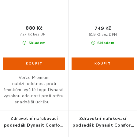
880 Kč
749 Kč
727 Kč bez DPH
619 Kč bez DPH
Skladem
Skladem
Verze Premium
nabízí: odolnost proti
žmolkům, vyšité logo Dynasit,
vysokou odolnost proti otěru,
snadnější údržbu.
Zdravotní nafukovací
Zdravotní nafukovací
podsedák Dynasit Comfort
podsedák Dynasit Comfort
Shady
Solarblue :: PREMIUM