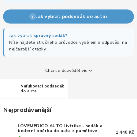
KANCELÁŘSKÉ ŽIDLE A KŘESLA
OBLÍBENÉ KATEGORIE
?
Jak vybrat podsedák do auta?
ZDRAVOTNÍ OBUV
Jak vybrat správný sedák?
Níže najdete stručného průvodce výběrem a odpovědi na
PODSEDÁKY NA ŽIDLE
nejčastější otázky.
ZDRAVOTNICKÉ POMŮCKY
Chci se dozvědět víc
PODSTAVCE POD MONITOR
Nafukovací podsedák
do auta
ERGONOMICKÉ MYŠI
Nejprodávanější
PREZENTAČNÍ SYSTÉMY
LOVEMEDICO AUTO livtribe - sedák a
DRŽÁKY NA TABLET - MOBIL
bederní opěrka do auta z paměťové
1 440 Kč
pěny