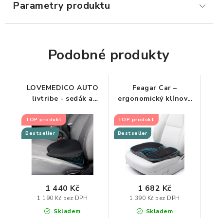
Parametry produktu
ORGANIZACE KABELŮ
STOJANY NA DOKUMENTY
Podobné produkty
LED STOLNÍ LAMPY
LOVEMEDICO AUTO
Feagar Car –
KANCELÁŘSKÉ POTŘEBY
livtribe - sedák a
ergonomický klínový
bederní opěrka do
sedák do auta
auta z paměťové pěny
TOP produkt
TOP produkt
ZÁSUVKOVÉ BOXY
Bestseller
Bestseller
NÁDOBY NA ODPAD
SCHRÁNKY NA KLÍČE A LÉKY
1 440 Kč
1 682 Kč
DESIGN A STYL V KANCELÁŘI
1 190 Kč bez DPH
1 390 Kč bez DPH
Skladem
Skladem