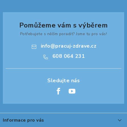
Pomůžeme vám s výběrem
Potřebujete s něčím poradit? Jsme tu pro vás!
info
@
pracuj-zdrave.cz
608 064 231
Z
á
Informace pro vás
p