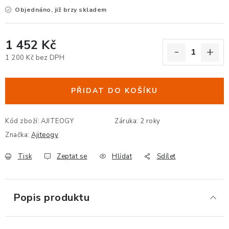
Objednáno, již brzy skladem
ERGONOMICKÉ PRODUKTY
BEDERNÍ A KRČNÍ OPĚRKY
1 452 Kč
1 200 Kč bez DPH
PODLOŽKY POD NOHY
Měrná cena:
PŘIDAT DO KOŠÍKU
PODLOŽKY POD MYŠ A ZÁPĚSTÍ
ERGONOMICKÉ KLÁVESNICE
Kód zboží:
AJITEOGY
Záruka
:
2 roky
Značka:
Ajiteogy
VÝSUVY A DRŽÁKY NA KLÁVESNICI
Tisk
Zeptat se
Hlídat
Sdílet
DRŽÁKY LCD MONITORŮ A TV
Popis produktu
DRŽÁKY A ZÁVĚSY PC
STOJANY POD NOTEBOOK