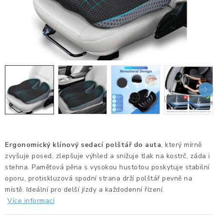
KANCELÁŘSKÉ ŽIDLE A KŘESLA
OBLÍBENÉ KATEGORIE
ZDRAVOTNÍ OBUV
PODSEDÁKY NA ŽIDLE
ZDRAVOTNICKÉ POMŮCKY
PODSTAVCE POD MONITOR
Ergonomický klínový sedací polštář do auta
, který mírně
ERGONOMICKÉ MYŠI
zvyšuje posed, zlepšuje výhled a snižuje tlak na kostrč, záda i
stehna. Paměťová pěna s vysokou hustotou poskytuje stabilní
PREZENTAČNÍ SYSTÉMY
oporu, protiskluzová spodní strana drží polštář pevně na
místě. Ideální pro delší jízdy a každodenní řízení.
Více informací
DRŽÁKY NA TABLET - MOBIL