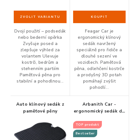
ZDRAVÁ KANCELÁŘ
ČISTIČKY VZDUCHU
Dvojí použití – podsedák
Feagar Car je
VODNÍ FILTRY
nebo bederní opěrka
ergonomický klínový
Zvyšuje posed a
sedák navržený
zlepšuje výhled za
speciálně pro řidiče a
O nákupu
Reklamace, výměna a vrácení
Showroom
volantem Ulevuje
dlouhé sezení ve
kostrči, bedrům a
vozidlech. Paměťová
Naše realizace, inspirace a návody
Kontakty
stehenním partiím
pěna, odlehčení kostrče
Paměťová pěna pro
a prodyšný 3D potah
stabilní a pohodlnou...
pomáhají zvýšit
pohodlí...
Auto klínový sedák z
Arbanith Car -
paměťové pěny
ergonomický sedák do
auta
TOP produkt
Bestseller