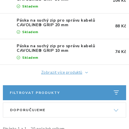
104 Kč
ERGONOMICKÉ PRODUKTY
Skladem
Páska na suchý zip pro správu kabelů
BEDERNÍ A KRČNÍ OPĚRKY
CAVOLINE® GRIP 20 mm
88 Kč
Skladem
PODLOŽKY POD NOHY
Páska na suchý zip pro správu kabelů
CAVOLINE® GRIP 10 mm
PODLOŽKY POD MYŠ A ZÁPĚSTÍ
74 Kč
Skladem
ERGONOMICKÉ KLÁVESNICE
Zobrazit více produktů
VÝSUVY A DRŽÁKY NA KLÁVESNICI
FILTROVAT PRODUKTY
DRŽÁKY LCD MONITORŮ A TV
V
Ř
DOPORUČUJEME
DRŽÁKY A ZÁVĚSY PC
ý
a
p
z
STOJANY POD NOTEBOOK
Stránka
1
z
1
-
20
položek celkem