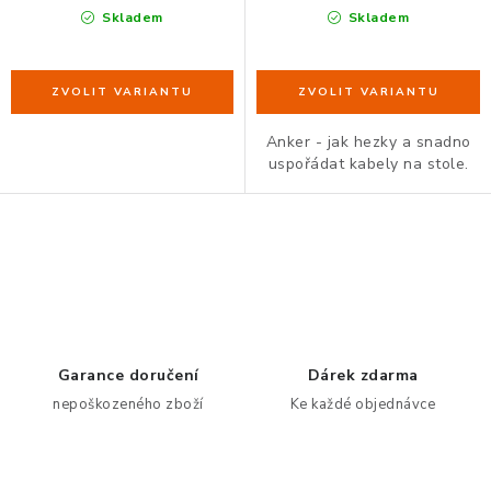
Skladem
Skladem
Anker - jak hezky a snadno
uspořádat kabely na stole.
O
v
l
á
d
Garance doručení
Dárek zdarma
a
nepoškozeného zboží
Ke každé objednávce
c
í
p