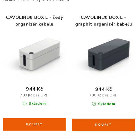
i
e
s
n
ORGANIZACE KABELŮ
p
í
CAVOLINE® BOX L - šedý
CAVOLINE® BOX L -
organizér kabelu
graphit organizér kabelu
r
p
STOJANY NA DOKUMENTY
o
r
d
o
LED STOLNÍ LAMPY
u
d
k
u
KANCELÁŘSKÉ POTŘEBY
t
k
ZÁSUVKOVÉ BOXY
ů
t
ů
944 Kč
944 Kč
NÁDOBY NA ODPAD
780 Kč bez DPH
780 Kč bez DPH
Skladem
Skladem
SCHRÁNKY NA KLÍČE A LÉKY
DESIGN A STYL V KANCELÁŘI