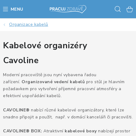
Přejít
Hled
na
obsah
Organizace kabelů
AKCE - SLEVY - VÝPRODEJ
STOLY A ŽIDLE
Kabelové organizéry
Cavoline
VÝŠKOVĚ NASTAVITELNÉ STOLY
KANCELÁŘSKÉ PSACÍ STOLY
Moderní pracoviště jsou nyní vybavena řadou
zařízení.
Organizované vedení kabelů
pro stůl je hlavním
požadavkem pro vytvoření příjemné pracovní atmosféry a
NOHY KE STOLU A PODNOŽE
efektivní uspořádání kabelů.
PŘÍSLUŠENSTVÍ KE STOLŮM
CAVOLINE®
nabízí různé kabelové organizátory, které lze
snadno připojit a použít, např. v domácí kanceláři či pracovišti.
KANCELÁŘSKÉ KONTEJNERY
CAVOLINE® BOX:
Atraktivní
kabelové boxy
nabízejí prostor