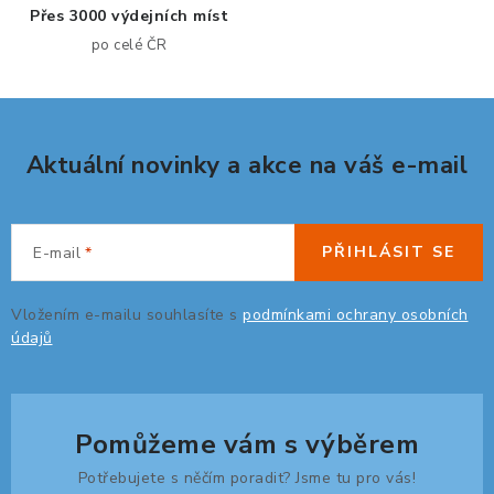
Přes 3000 výdejních míst
r
po celé ČR
v
k
y
v
Aktuální novinky a akce na váš e-mail
ý
p
i
s
PŘIHLÁSIT SE
E-mail
u
Vložením e-mailu souhlasíte s
podmínkami ochrany osobních
údajů
Pomůžeme vám s výběrem
Potřebujete s něčím poradit? Jsme tu pro vás!