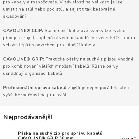
KANCELÁŘSKÉ ŽIDLE A KŘESLA
pro kabely a rozbočovače. V závislosti na velikosti je lze
umístit na stůl nebo pod stůl a zajistit tak bezprašné
skladování.
OBLÍBENÉ KATEGORIE
CAVOLINE® CLIP:
Samolepící kabelové svorky lze rychle
ZDRAVOTNÍ OBUV
připojit a zajistit optimální vedení kabelů. Ve verzi PRO s extra
velkým lepícím povrchem pro silnější kabely.
PODSEDÁKY NA ŽIDLE
CAVOLINE® GRIP:
Praktické pásky na suchý zip jsou vhodné
ZDRAVOTNICKÉ POMŮCKY
pro kombinování větších množství kabelů. Různé barvy
usnadňují organizaci kabelů.
PODSTAVCE POD MONITOR
Profesionální správa kabelů
zajišťuje nejen pořádek, ale i
vyšší bezpečnost na pracovišti.
ERGONOMICKÉ MYŠI
PREZENTAČNÍ SYSTÉMY
Nejprodávanější
DRŽÁKY NA TABLET - MOBIL
Páska na suchý zip pro správu kabelů
CAVOLINE® GRIP 30 mm