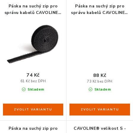
ZDRAVÁ KANCELÁŘ
Páska na suchý zip pro
Páska na suchý zip pro
správu kabelů CAVOLINE®
správu kabelů CAVOLINE®
ČISTIČKY VZDUCHU
GRIP 10 mm
GRIP 20 mm
VODNÍ FILTRY
O nákupu
Reklamace, výměna a vrácení
Showroom
Naše realizace, inspirace a návody
Kontakty
74 Kč
88 Kč
61 Kč bez DPH
73 Kč bez DPH
Skladem
Skladem
Páska na suchý zip pro
CAVOLINE® velikost S -