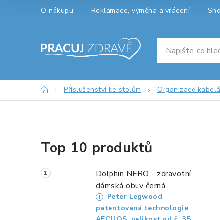
Přejít
O nákupu
Reklamace, výměna a vrácení
Sh
na
obsah
Domů
Příslušenství ke stolům
Organizace kabel
P
Top 10 produktů
o
s
Dolphin NERO - zdravotní
t
dámská obuv černá
Peter Legwood
r
patentovaná technologie
AEQUOS, velikost od č. 35