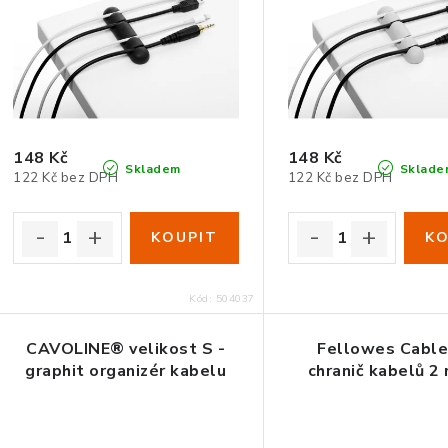
148 Kč
148 Kč
Skladem
Sklade
122 Kč bez DPH
122 Kč bez DPH
Kód:
504037
CAVOLINE® velikost S -
Fellowes Cable
graphit organizér kabelu
chranič kabelů 2