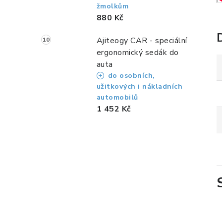
žmolkům
880 Kč
Ajiteogy CAR - speciální
ergonomický sedák do
auta
do osobních,
užitkových i nákladních
automobilů
1 452 Kč