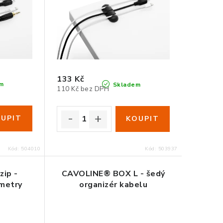
133 Kč
m
Skladem
110 Kč bez DPH
Kód:
504010
Kód:
503937
zip -
CAVOLINE® BOX L - šedý
 metry
organizér kabelu