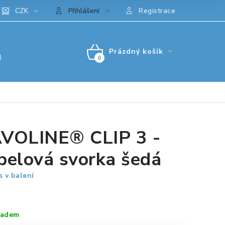
CZK
Přihlášení
Registrace
Prázdný košík
)
NÁKUPNÍ
KOŠÍK
VOLINE® CLIP 3 -
belová svorka šedá
s v balení
ladem