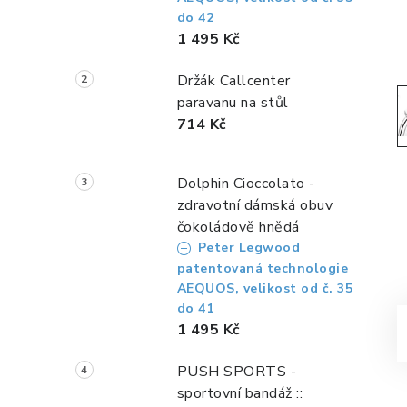
a
do 42
n
1 495 Kč
n
Držák Callcenter
paravanu na stůl
í
714 Kč
p
a
Dolphin Cioccolato -
zdravotní dámská obuv
n
čokoládově hnědá
e
Peter Legwood
patentovaná technologie
l
AEQUOS, velikost od č. 35
do 41
1 495 Kč
PUSH SPORTS -
sportovní bandáž ::