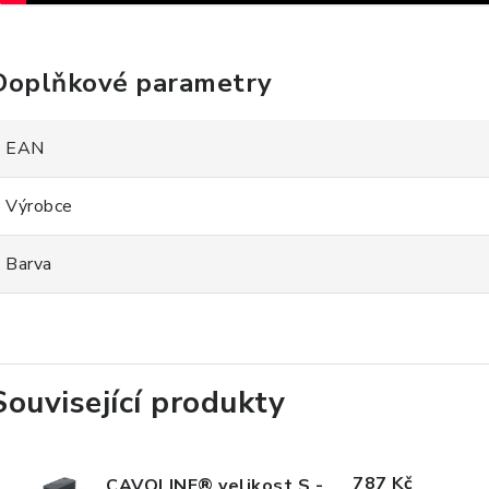
Doplňkové parametry
EAN
Výrobce
Barva
Související produkty
787 Kč
CAVOLINE® velikost S -