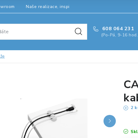
owroom
Naše realizace, inspirace a návody
Kontakty
608 064 231
(Po-Pá, 9-16 hod.
áže
CA
ka
2 k
Sk