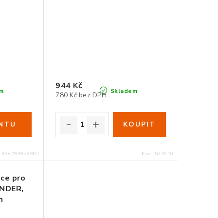
944 Kč
m
Skladem
780 Kč bez DPH
:
398299929901
Kód:
503010
ce pro
INDER,
m