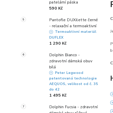
patelární páska
590 Kč
C
Pantofle DUXilette černé
- relaxační a termoaktivní
J
Termoaktivní materiál
DUFLEX
1 290 Kč
P
b
Dolphin Bianco -
zdravotní dámská obuv
C
bílá
Peter Legwood
patentovaná technologie
AEQUOS, velikost od č. 35
do 42
1 495 Kč
Dolphin Fucsia - zdravotní