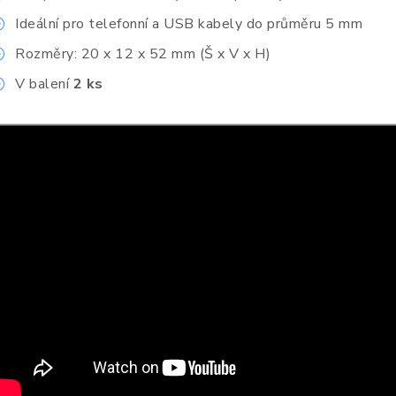
Ideální pro telefonní a USB kabely do průměru 5 mm
Rozměry: 20 x 12 x 52 mm (Š x V x H)
V balení
2 ks