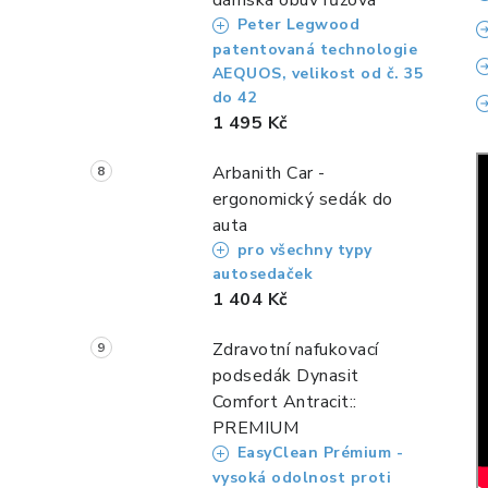
dámská obuv růžová
Peter Legwood
patentovaná technologie
AEQUOS, velikost od č. 35
do 42
1 495 Kč
Arbanith Car -
ergonomický sedák do
auta
pro všechny typy
autosedaček
1 404 Kč
Zdravotní nafukovací
podsedák Dynasit
Comfort Antracit::
PREMIUM
EasyClean Prémium -
vysoká odolnost proti