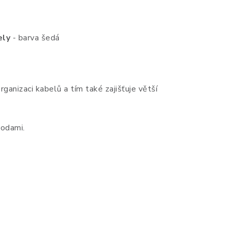
ely
- barva šedá
anizaci kabelů a tím také zajišťuje větší
hodami
.