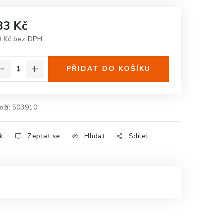
33 Kč
0 Kč bez DPH
rná cena:
PŘIDAT DO KOŠÍKU
oží:
503910
k
Zeptat se
Hlídat
Sdílet