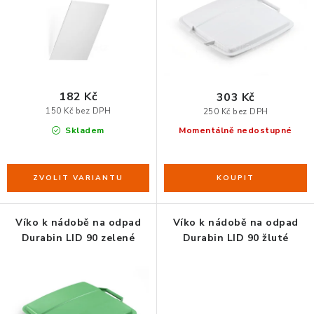
u
d
ERGONOMICKÉ PRODUKTY
k
u
t
k
BEDERNÍ A KRČNÍ OPĚRKY
ů
t
PODLOŽKY POD NOHY
ů
182 Kč
303 Kč
150 Kč bez DPH
250 Kč bez DPH
PODLOŽKY POD MYŠ A ZÁPĚSTÍ
Skladem
Momentálně nedostupné
ERGONOMICKÉ KLÁVESNICE
VÝSUVY A DRŽÁKY NA KLÁVESNICI
Víko k nádobě na odpad
Víko k nádobě na odpad
DRŽÁKY LCD MONITORŮ A TV
Durabin LID 90 zelené
Durabin LID 90 žluté
DRŽÁKY A ZÁVĚSY PC
STOJANY POD NOTEBOOK