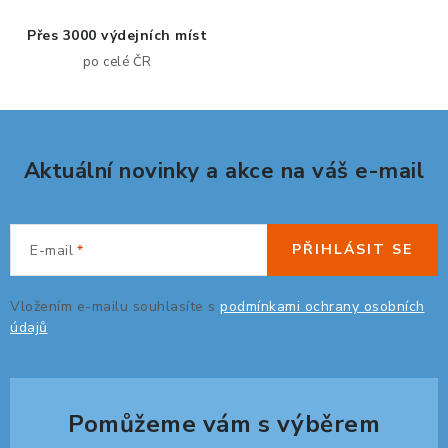
v
ý
Přes 3000 výdejních míst
p
po celé ČR
i
s
u
Aktuální novinky a akce na váš e-mail
PŘIHLÁSIT SE
E-mail
Vložením e-mailu souhlasíte s
podmínkami ochrany osobních
údajů
Pomůžeme vám s výběrem