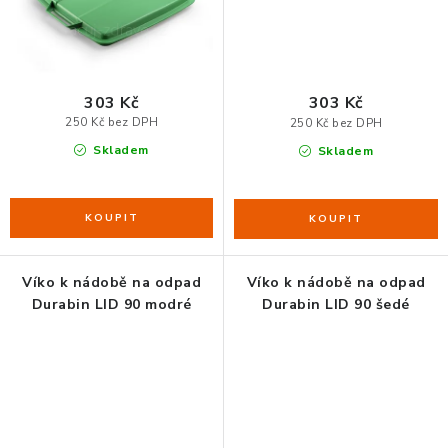
ORGANIZACE KABELŮ
STOJANY NA DOKUMENTY
303 Kč
303 Kč
250 Kč bez DPH
250 Kč bez DPH
LED STOLNÍ LAMPY
Skladem
Skladem
KANCELÁŘSKÉ POTŘEBY
ZÁSUVKOVÉ BOXY
Víko k nádobě na odpad
Víko k nádobě na odpad
NÁDOBY NA ODPAD
Durabin LID 90 modré
Durabin LID 90 šedé
SCHRÁNKY NA KLÍČE A LÉKY
DESIGN A STYL V KANCELÁŘI