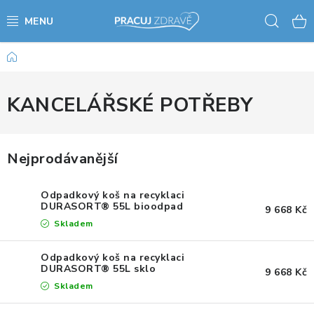
Přejít
Hled
na
obsah
Domů
AKCE - SLEVY - VÝPRODEJ
STOLY A ŽIDLE
KANCELÁŘSKÉ POTŘEBY
VÝŠKOVĚ NASTAVITELNÉ STOLY
Nejprodávanější
KANCELÁŘSKÉ PSACÍ STOLY
Odpadkový koš na recyklaci
NOHY KE STOLU A PODNOŽE
DURASORT® 55L bioodpad
9 668 Kč
Skladem
PŘÍSLUŠENSTVÍ KE STOLŮM
Odpadkový koš na recyklaci
DURASORT® 55L sklo
9 668 Kč
KANCELÁŘSKÉ KONTEJNERY
Skladem