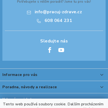
Potřebujete s něčím poradit? Jsme tu pro vás!
info
@
pracuj-zdrave.cz
608 064 231
Z
á
Informace pro vás
p
a
O nákupu
Poradna, návody a realizace
t
Reklamace, výměna a vrácení
í
Peter Legwood tepelná úprava obuvi
Kde nás najdete
Showroom
Tento web používá soubory cookie. Dalším procházením