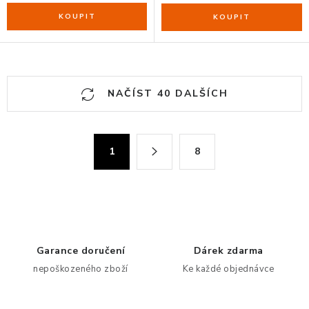
O
NAČÍST 40 DALŠÍCH
v
l
á
S
1
8
d
t
a
r
c
á
n
í
k
p
o
r
Garance doručení
Dárek zdarma
v
v
nepoškozeného zboží
Ke každé objednávce
á
k
n
y
í