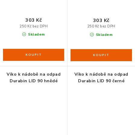
ZDRAVÁ KANCELÁŘ
ČISTIČKY VZDUCHU
303 Kč
303 Kč
250 Kč bez DPH
250 Kč bez DPH
VODNÍ FILTRY
Skladem
Skladem
O nákupu
Reklamace, výměna a vrácení
Showroom
Naše realizace, inspirace a návody
Kontakty
Víko k nádobě na odpad
Víko k nádobě na odpad
Durabin LID 90 hnědé
Durabin LID 90 černé