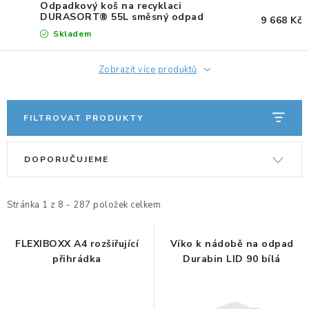
KANCELÁŘSKÉ ŽIDLE A KŘESLA
Odpadkový koš na recyklaci
DURASORT® 55L směsný odpad
9 668 Kč
Skladem
OBLÍBENÉ KATEGORIE
Zobrazit více produktů
ZDRAVOTNÍ OBUV
PODSEDÁKY NA ŽIDLE
FILTROVAT PRODUKTY
ZDRAVOTNICKÉ POMŮCKY
V
Ř
DOPORUČUJEME
ý
a
PODSTAVCE POD MONITOR
p
z
i
e
Stránka
1
z
8
-
287
položek celkem
ERGONOMICKÉ MYŠI
s
n
p
í
FLEXIBOXX A4 rozšiřující
Víko k nádobě na odpad
PREZENTAČNÍ SYSTÉMY
přihrádka
Durabin LID 90 bílá
r
p
o
r
DRŽÁKY NA TABLET - MOBIL
d
o