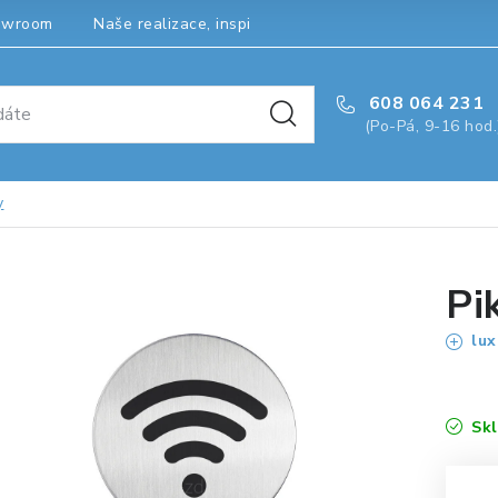
owroom
Naše realizace, inspirace a návody
Kontakty
608 064 231
(Po-Pá, 9-16 hod.
y
Pi
lux
Sk