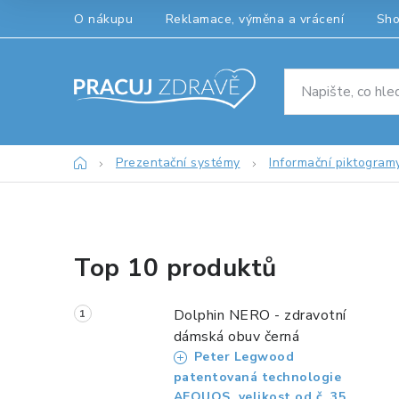
Přejít
O nákupu
Reklamace, výměna a vrácení
Sh
na
obsah
Domů
Prezentační systémy
Informační piktogram
P
Top 10 produktů
o
s
Dolphin NERO - zdravotní
t
dámská obuv černá
Peter Legwood
r
patentovaná technologie
AEQUOS, velikost od č. 35