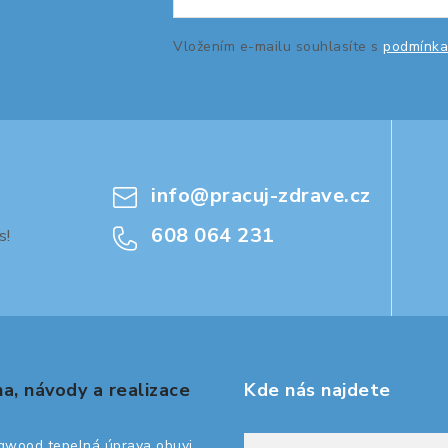
Vložením e-mailu souhlasíte s
podmínka
info
@
pracuj-zdrave.cz
608 064 231
s!
a, návody a realizace
Kde nás najdete
gwood tepelná úprava obuvi