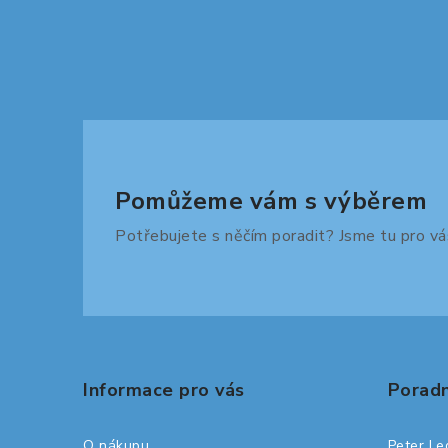
Pomůžeme vám s výběrem
Potřebujete s něčím poradit? Jsme tu pro vá
Z
á
Informace pro vás
Poradn
p
a
O nákupu
Peter Le