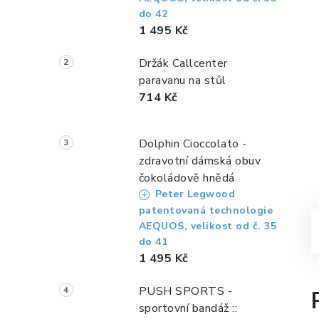
a
do 42
n
1 495 Kč
n
Držák Callcenter
paravanu na stůl
í
714 Kč
p
a
Dolphin Cioccolato -
zdravotní dámská obuv
n
čokoládově hnědá
e
Peter Legwood
patentovaná technologie
l
AEQUOS, velikost od č. 35
do 41
1 495 Kč
PUSH SPORTS -
sportovní bandáž ::