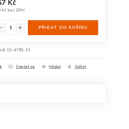
57 Kč
0 Kč bez DPH
rná cena:
PŘIDAT DO KOŠÍKU
oží:
02-4785-23
k
Zeptat se
Hlídat
Sdílet