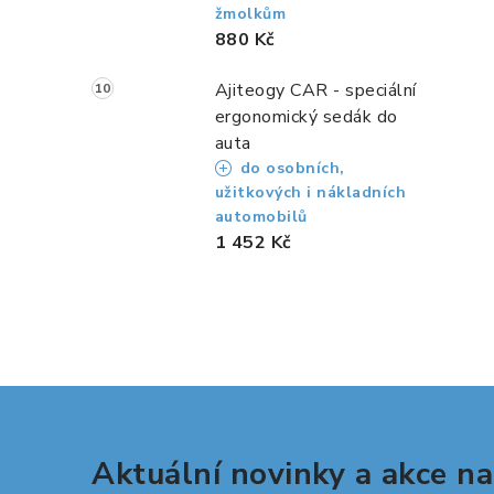
žmolkům
880 Kč
Ajiteogy CAR - speciální
ergonomický sedák do
auta
do osobních,
užitkových i nákladních
automobilů
1 452 Kč
Aktuální novinky a akce na