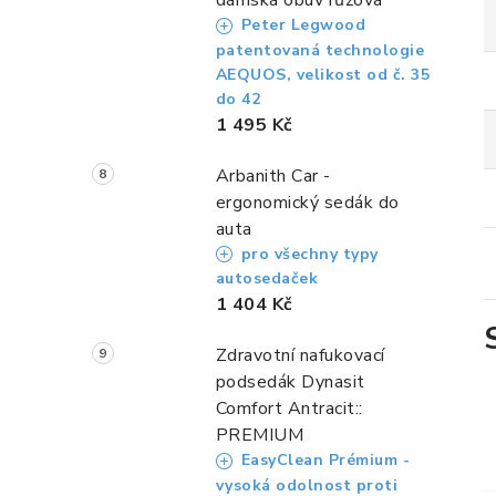
dámská obuv růžová
Peter Legwood
patentovaná technologie
AEQUOS, velikost od č. 35
do 42
1 495 Kč
Arbanith Car -
ergonomický sedák do
auta
pro všechny typy
autosedaček
1 404 Kč
Zdravotní nafukovací
podsedák Dynasit
Comfort Antracit::
PREMIUM
EasyClean Prémium -
vysoká odolnost proti