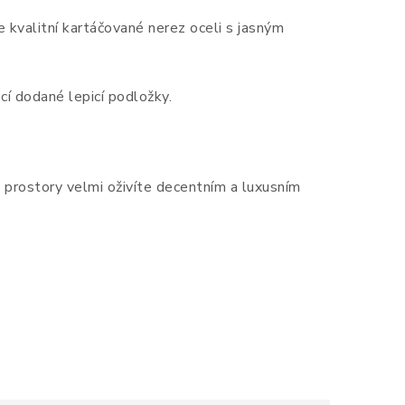
 kvalitní kartáčované nerez oceli
s jasným
í dodané lepicí podložky.
 prostory velmi oživíte decentním a luxusním