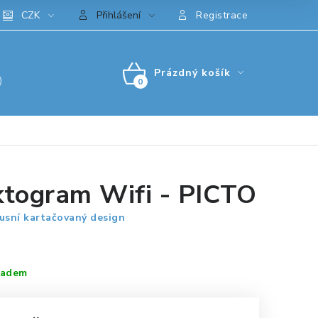
CZK
Přihlášení
Registrace
Prázdný košík
)
NÁKUPNÍ
KOŠÍK
ktogram Wifi - PICTO
usní kartačovaný design
ladem