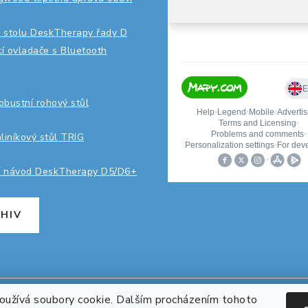
 stolu DeskTherapy řady D
ití ovladače s Bluetooth
robustní rohový stůl
hliníkový stůl TRIG
í návod DeskTherapy D5/D6+
HIV
užívá soubory cookie. Dalším procházením tohoto