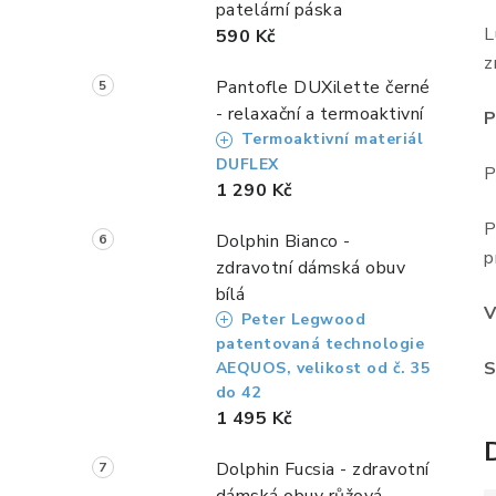
patelární páska
L
590 Kč
z
Pantofle DUXilette černé
- relaxační a termoaktivní
P
Termoaktivní materiál
DUFLEX
P
1 290 Kč
P
Dolphin Bianco -
p
zdravotní dámská obuv
bílá
V
Peter Legwood
patentovaná technologie
S
AEQUOS, velikost od č. 35
do 42
1 495 Kč
Dolphin Fucsia - zdravotní