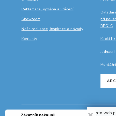
t
Reklamace, výměna a vrácení
Ovládání
í
Showroom
při použ
DPG1C
Naše realizace, inspirace a návody
Kontakty
Kooki II 
Jednací 
Montážn
ARC
Tento web po
✖
Zákazník nakoupil