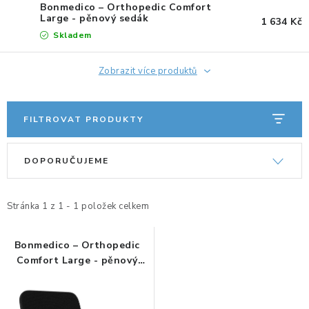
KANCELÁŘSKÉ ŽIDLE A KŘESLA
Bonmedico – Orthopedic Comfort
Large - pěnový sedák
1 634 Kč
Skladem
OBLÍBENÉ KATEGORIE
Zobrazit více produktů
ZDRAVOTNÍ OBUV
PODSEDÁKY NA ŽIDLE
FILTROVAT PRODUKTY
ZDRAVOTNICKÉ POMŮCKY
V
Ř
DOPORUČUJEME
ý
a
PODSTAVCE POD MONITOR
p
z
i
e
Stránka
1
z
1
-
1
položek celkem
ERGONOMICKÉ MYŠI
s
n
p
í
Bonmedico – Orthopedic
PREZENTAČNÍ SYSTÉMY
Comfort Large - pěnový
r
p
sedák
o
r
DRŽÁKY NA TABLET - MOBIL
d
o