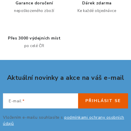
d
Garance doručení
Dárek zdarma
a
nepoškozeného zboží
Ke každé objednávce
ORGANIZACE KABELŮ
c
í
STOJANY NA DOKUMENTY
p
Přes 3000 výdejních míst
r
LED STOLNÍ LAMPY
po celé ČR
v
k
KANCELÁŘSKÉ POTŘEBY
y
v
ZÁSUVKOVÉ BOXY
Aktuální novinky a akce na váš e-mail
ý
p
NÁDOBY NA ODPAD
i
s
PŘIHLÁSIT SE
E-mail
SCHRÁNKY NA KLÍČE A LÉKY
u
Vložením e-mailu souhlasíte s
podmínkami ochrany osobních
DESIGN A STYL V KANCELÁŘI
údajů