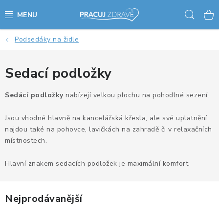
Přejít
Hled
na
obsah
Podsedáky na židle
AKCE - SLEVY - VÝPRODEJ
STOLY A ŽIDLE
Sedací podložky
VÝŠKOVĚ NASTAVITELNÉ STOLY
Sedácí podložky
nabízejí velkou plochu na pohodlné sezení.
Jsou vhodné hlavně na kancelářská křesla, ale své uplatnění
KANCELÁŘSKÉ PSACÍ STOLY
najdou také na pohovce, lavičkách na zahradě či v relaxačních
místnostech.
NOHY KE STOLU A PODNOŽE
Hlavní znakem sedacích podložek je maximální komfort.
PŘÍSLUŠENSTVÍ KE STOLŮM
KANCELÁŘSKÉ KONTEJNERY
Nejprodávanější