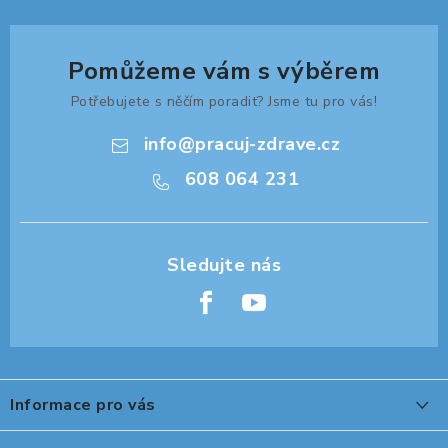
ZDRAVÁ KANCELÁŘ
ČISTIČKY VZDUCHU
Pomůžeme vám s výběrem
Potřebujete s něčím poradit? Jsme tu pro vás!
VODNÍ FILTRY
info
@
pracuj-zdrave.cz
O nákupu
Reklamace, výměna a vrácení
Showroom
608 064 231
Naše realizace, inspirace a návody
Kontakty
Z
á
Informace pro vás
p
a
O nákupu