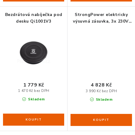
Bezdrátová nabíječka pod
StrongPower elektricky
desku Qi1001V3
výsuvná zásuvka, 3x 230V,
USB A+C, bezdrát. nab., FR
1 779 Kč
4 828 Kč
1 470 Kč bez DPH
3 990 Kč bez DPH
Skladem
Skladem