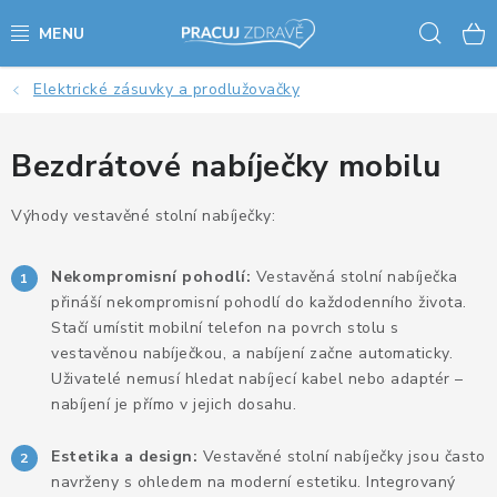
Přejít
Hled
na
obsah
Elektrické zásuvky a prodlužovačky
AKCE - SLEVY - VÝPRODEJ
STOLY A ŽIDLE
Bezdrátové nabíječky mobilu
VÝŠKOVĚ NASTAVITELNÉ STOLY
Výhody vestavěné stolní nabíječky:
KANCELÁŘSKÉ PSACÍ STOLY
Nekompromisní pohodlí:
Vestavěná stolní nabíječka
přináší nekompromisní pohodlí do každodenního života.
NOHY KE STOLU A PODNOŽE
Stačí umístit mobilní telefon na povrch stolu s
vestavěnou nabíječkou, a nabíjení začne automaticky.
Uživatelé nemusí hledat nabíjecí kabel nebo adaptér –
PŘÍSLUŠENSTVÍ KE STOLŮM
nabíjení je přímo v jejich dosahu.
KANCELÁŘSKÉ KONTEJNERY
Estetika a design:
Vestavěné stolní nabíječky jsou často
navrženy s ohledem na moderní estetiku. Integrovaný