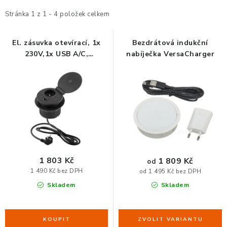
p
z
ZDRAVÁ KANCELÁŘ
i
e
Stránka
1
z
1
-
4
položek celkem
s
n
ČISTIČKY VZDUCHU
p
í
El. zásuvka otevírací, 1x
Bezdrátová indukční
230V,1x USB A/C,
nabíječka VersaCharger
r
p
VODNÍ FILTRY
bezdrátové nabíjení
o
r
d
o
O nákupu
Reklamace, výměna a vrácení
Showroom
u
d
Naše realizace, inspirace a návody
Kontakty
k
u
t
k
ů
t
ů
1 803 Kč
1 809 Kč
od
1 490 Kč bez DPH
od 1 495 Kč bez DPH
Skladem
Skladem