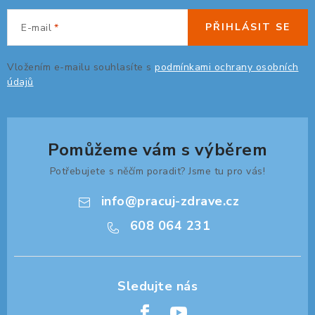
i
s
PŘIHLÁSIT SE
E-mail
u
Vložením e-mailu souhlasíte s
podmínkami ochrany osobních
údajů
Pomůžeme vám s výběrem
Potřebujete s něčím poradit? Jsme tu pro vás!
info
@
pracuj-zdrave.cz
608 064 231