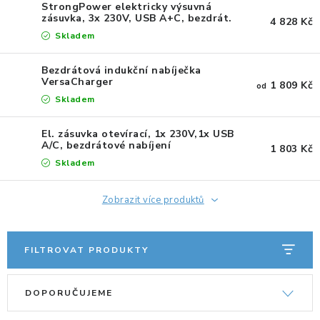
StrongPower elektricky výsuvná
zásuvka, 3x 230V, USB A+C, bezdrát.
4 828 Kč
ORGANIZACE KABELŮ
nab., FR
Skladem
STOJANY NA DOKUMENTY
Bezdrátová indukční nabíječka
VersaCharger
1 809 Kč
od
Skladem
LED STOLNÍ LAMPY
El. zásuvka otevírací, 1x 230V,1x USB
KANCELÁŘSKÉ POTŘEBY
A/C, bezdrátové nabíjení
1 803 Kč
Skladem
ZÁSUVKOVÉ BOXY
Zobrazit více produktů
NÁDOBY NA ODPAD
FILTROVAT PRODUKTY
SCHRÁNKY NA KLÍČE A LÉKY
V
Ř
DESIGN A STYL V KANCELÁŘI
DOPORUČUJEME
ý
a