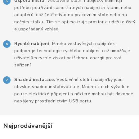
Úspora místa:
Vestavěné stolní nabíječky eliminují
ERGONOMICKÉ PRODUKTY
potřebu používání samostatných nabíjecích stanic nebo
adaptérů, což šetří místo na pracovním stole nebo na
nočním stolku. Tím se optimalizuje prostor a udržuje čistý
BEDERNÍ A KRČNÍ OPĚRKY
a uspořádaný vzhled.
PODLOŽKY POD NOHY
Rychlé nabíjení:
Mnoho vestavěných nabíječek
podporuje technologie rychlého nabíjení, což umožňuje
PODLOŽKY POD MYŠ A ZÁPĚSTÍ
uživatelům rychle získat potřebnou energii pro svá
zařízení.
ERGONOMICKÉ KLÁVESNICE
Snadná instalace:
Vestavěné stolní nabíječky jsou
obvykle snadno instalovatelné. Mnoho z nich vyžaduje
VÝSUVY A DRŽÁKY NA KLÁVESNICI
pouze elektrické připojení a některé mohou být dokonce
napájeny prostřednictvím USB portu.
DRŽÁKY LCD MONITORŮ A TV
DRŽÁKY A ZÁVĚSY PC
Nejprodávanější
STOJANY POD NOTEBOOK