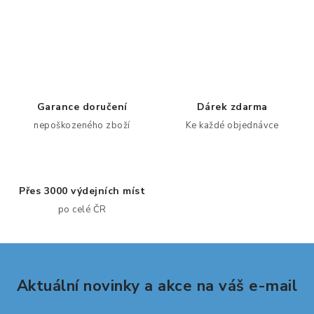
O
v
l
á
d
Garance doručení
Dárek zdarma
a
nepoškozeného zboží
Ke každé objednávce
c
í
p
Přes 3000 výdejních míst
r
po celé ČR
v
k
y
v
Aktuální novinky a akce na váš e-mail
ý
p