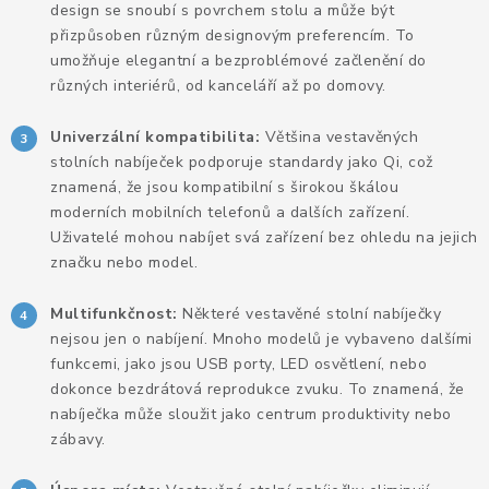
KANCELÁŘSKÉ ŽIDLE A KŘESLA
design se snoubí s povrchem stolu a může být
přizpůsoben různým designovým preferencím. To
OBLÍBENÉ KATEGORIE
umožňuje elegantní a bezproblémové začlenění do
různých interiérů, od kanceláří až po domovy.
ZDRAVOTNÍ OBUV
Univerzální kompatibilita:
Většina vestavěných
stolních nabíječek podporuje standardy jako Qi, což
PODSEDÁKY NA ŽIDLE
znamená, že jsou kompatibilní s širokou škálou
moderních mobilních telefonů a dalších zařízení.
ZDRAVOTNICKÉ POMŮCKY
Uživatelé mohou nabíjet svá zařízení bez ohledu na jejich
značku nebo model.
PODSTAVCE POD MONITOR
Multifunkčnost:
Některé vestavěné stolní nabíječky
nejsou jen o nabíjení. Mnoho modelů je vybaveno dalšími
ERGONOMICKÉ MYŠI
funkcemi, jako jsou USB porty, LED osvětlení, nebo
dokonce bezdrátová reprodukce zvuku. To znamená, že
PREZENTAČNÍ SYSTÉMY
nabíječka může sloužit jako centrum produktivity nebo
zábavy.
DRŽÁKY NA TABLET - MOBIL