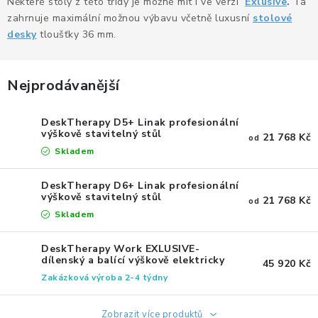
KANCELÁŘSKÉ ŽIDLE A KŘESLA
Některé stoly z této třídy je možné mít i ve verzi
Exlusive
.
Ta
zahrnuje maximální možnou výbavu včetně luxusní
stolové
desky
tloušťky 36 mm.
OBLÍBENÉ KATEGORIE
ZDRAVOTNÍ OBUV
Nejprodávanější
PODSEDÁKY NA ŽIDLE
DeskTherapy D5+ Linak profesionální
výškově stavitelný stůl
21 768 Kč
od
ZDRAVOTNICKÉ POMŮCKY
Skladem
PODSTAVCE POD MONITOR
DeskTherapy D6+ Linak profesionální
výškově stavitelný stůl
21 768 Kč
od
Skladem
ERGONOMICKÉ MYŠI
DeskTherapy Work EXLUSIVE-
PREZENTAČNÍ SYSTÉMY
dílenský a balící výškově elektricky
45 920 Kč
nastavitelný stůl
Zakázková výroba 2-4 týdny
DRŽÁKY NA TABLET - MOBIL
Zobrazit více produktů