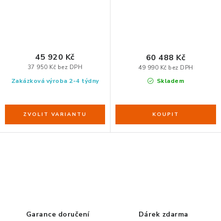
45 920 Kč
60 488 Kč
37 950 Kč bez DPH
49 990 Kč bez DPH
Zakázková výroba 2-4 týdny
Skladem
O
v
l
á
d
Garance doručení
Dárek zdarma