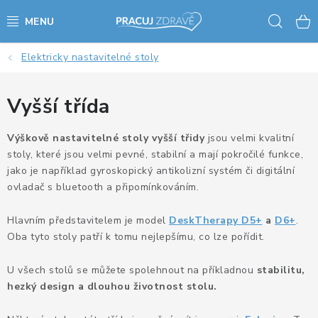
Přejít
Hled
na
obsah
Elektricky nastavitelné stoly
AKCE - SLEVY - VÝPRODEJ
STOLY A ŽIDLE
Vyšší třída
VÝŠKOVĚ NASTAVITELNÉ STOLY
Výškově nastavitelné stoly vyšší třidy
jsou velmi kvalitní
stoly, které jsou velmi pevné, stabilní a mají pokročilé funkce,
jako je například gyroskopický antikolizní systém či digitální
KANCELÁŘSKÉ PSACÍ STOLY
ovladač s bluetooth a připomínkováním.
NOHY KE STOLU A PODNOŽE
Hlavním představitelem je model
DeskTherapy D5+
a
D6+
.
Oba tyto stoly patří k tomu nejlepšímu, co lze pořídit.
PŘÍSLUŠENSTVÍ KE STOLŮM
U všech stolů se můžete spolehnout na příkladnou
stabilitu,
KANCELÁŘSKÉ KONTEJNERY
hezký design a dlouhou životnost stolu.