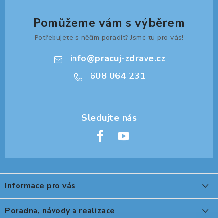
Pomůžeme vám s výběrem
Potřebujete s něčím poradit? Jsme tu pro vás!
info
@
pracuj-zdrave.cz
608 064 231
Z
á
Informace pro vás
p
a
O nákupu
Poradna, návody a realizace