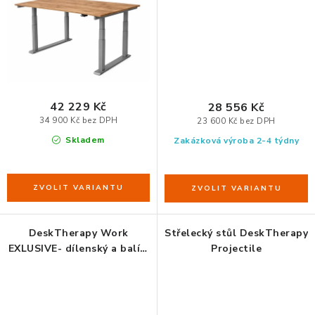
ZDRAVÁ KANCELÁŘ
ČISTIČKY VZDUCHU
VODNÍ FILTRY
42 229 Kč
28 556 Kč
O nákupu
Reklamace, výměna a vrácení
Showroom
34 900 Kč bez DPH
23 600 Kč bez DPH
Skladem
Zakázková výroba 2-4 týdny
Naše realizace, inspirace a návody
Kontakty
DeskTherapy Work
Střelecký stůl DeskTherapy
EXLUSIVE- dílenský a balící
Projectile
výškově elektricky
nastavitelný stůl