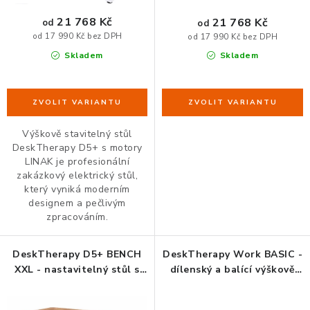
ů
t
ů
21 768 Kč
21 768 Kč
od
od
ORGANIZACE KABELŮ
od 17 990 Kč bez DPH
od 17 990 Kč bez DPH
Skladem
Skladem
STOJANY NA DOKUMENTY
LED STOLNÍ LAMPY
Výškově stavitelný stůl
KANCELÁŘSKÉ POTŘEBY
DeskTherapy D5+ s motory
LINAK je profesionální
ZÁSUVKOVÉ BOXY
zakázkový elektrický stůl,
který vyniká moderním
designem a pečlivým
NÁDOBY NA ODPAD
zpracováním.
SCHRÁNKY NA KLÍČE A LÉKY
DeskTherapy D5+ BENCH
DeskTherapy Work BASIC -
XXL - nastavitelný stůl s
dílenský a balící výškově
DESIGN A STYL V KANCELÁŘI
velkou stolovou deskou
elektricky nastavitelný stůl