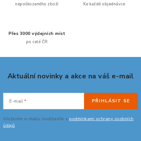
a
nepoškozeného zboží
Ke každé objednávce
c
í
p
Přes 3000 výdejních míst
r
po celé ČR
v
k
y
v
Aktuální novinky a akce na váš e-mail
ý
p
i
s
PŘIHLÁSIT SE
E-mail
u
Vložením e-mailu souhlasíte s
podmínkami ochrany osobních
údajů