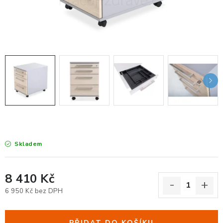
KANCELÁŘSKÉ ŽIDLE A KŘESLA
OBLÍBENÉ KATEGORIE
ZDRAVOTNÍ OBUV
PODSEDÁKY NA ŽIDLE
ZDRAVOTNICKÉ POMŮCKY
PODSTAVCE POD MONITOR
Skladem
ERGONOMICKÉ MYŠI
8 410 Kč
PREZENTAČNÍ SYSTÉMY
6 950 Kč bez DPH
Měrná cena:
DRŽÁKY NA TABLET - MOBIL
PŘIDAT DO KOŠÍKU