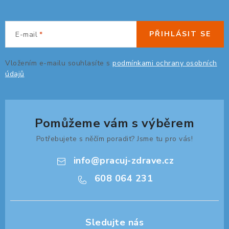
ZDRAVÁ KANCELÁŘ
ČISTIČKY VZDUCHU
PŘIHLÁSIT SE
E-mail
VODNÍ FILTRY
Vložením e-mailu souhlasíte s
podmínkami ochrany osobních
údajů
O nákupu
Reklamace, výměna a vrácení
Showroom
Naše realizace, inspirace a návody
Kontakty
Pomůžeme vám s výběrem
Potřebujete s něčím poradit? Jsme tu pro vás!
info
@
pracuj-zdrave.cz
608 064 231