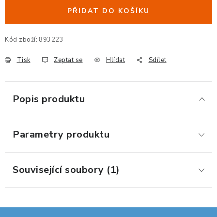
ERGONOMICKÉ PRODUKTY
PŘIDAT DO KOŠÍKU
BEDERNÍ A KRČNÍ OPĚRKY
Kód zboží:
893223
Tisk
Zeptat se
Hlídat
Sdílet
PODLOŽKY POD NOHY
PODLOŽKY POD MYŠ A ZÁPĚSTÍ
Popis produktu
ERGONOMICKÉ KLÁVESNICE
Parametry produktu
VÝSUVY A DRŽÁKY NA KLÁVESNICI
DRŽÁKY LCD MONITORŮ A TV
Související soubory (1)
DRŽÁKY A ZÁVĚSY PC
STOJANY POD NOTEBOOK