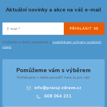
Aktuální novinky a akce na váš e-mail
ORGANIZACE KABELŮ
STOJANY NA DOKUMENTY
PŘIHLÁSIT SE
E-mail
LED STOLNÍ LAMPY
Vložením e-mailu souhlasíte s
podmínkami ochrany osobních
údajů
KANCELÁŘSKÉ POTŘEBY
ZÁSUVKOVÉ BOXY
Pomůžeme vám s výběrem
NÁDOBY NA ODPAD
Potřebujete s něčím poradit? Jsme tu pro vás!
SCHRÁNKY NA KLÍČE A LÉKY
info
@
pracuj-zdrave.cz
608 064 231
DESIGN A STYL V KANCELÁŘI