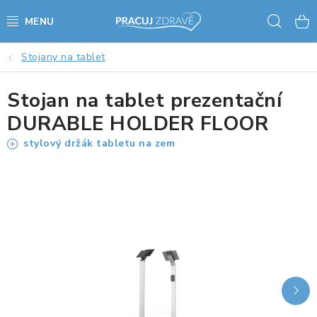
Přejít
Hled
na
obsah
Stojany na tablet
AKCE - SLEVY - VÝPRODEJ
Stojan na tablet prezentační
STOLY A ŽIDLE
DURABLE HOLDER FLOOR
VÝŠKOVĚ NASTAVITELNÉ STOLY
stylový držák tabletu na zem
KANCELÁŘSKÉ PSACÍ STOLY
NOHY KE STOLU A PODNOŽE
PŘÍSLUŠENSTVÍ KE STOLŮM
KANCELÁŘSKÉ KONTEJNERY