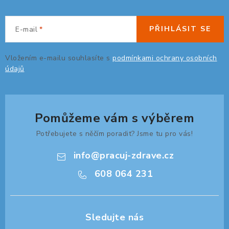
ORGANIZACE KABELŮ
PŘIHLÁSIT SE
E-mail
STOJANY NA DOKUMENTY
Vložením e-mailu souhlasíte s
podmínkami ochrany osobních
údajů
LED STOLNÍ LAMPY
KANCELÁŘSKÉ POTŘEBY
Pomůžeme vám s výběrem
ZÁSUVKOVÉ BOXY
Potřebujete s něčím poradit? Jsme tu pro vás!
NÁDOBY NA ODPAD
info
@
pracuj-zdrave.cz
608 064 231
SCHRÁNKY NA KLÍČE A LÉKY
DESIGN A STYL V KANCELÁŘI