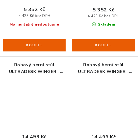
5 352 Kč
5 352 Kč
4 423 Kč bez DPH
4 423 Kč bez DPH
Momentálně nedostupné
Skladem
Rohový herní stůl
Rohový herní stůl
ULTRADESK WINGER -
ULTRADESK WINGER -
BLACK, 111x155x60 cm, 75-
WHITE, 111x155x60 cm, 75-
122 cm, elektricky
122 cm, elektricky
nastavitelná výška, RGB
nastavitelná výška, RGB
podsvícení, držák
podsvícení, držák sluchátek
sluchátek i nápojů
i nápojů
14 499 Kč
14 499 Kč