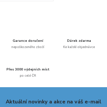
O
v
l
á
d
Garance doručení
Dárek zdarma
a
nepoškozeného zboží
Ke každé objednávce
c
í
p
Přes 3000 výdejních míst
r
po celé ČR
v
k
y
v
Aktuální novinky a akce na váš e-mail
ý