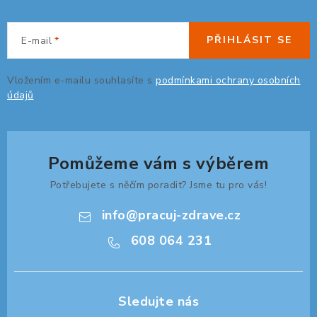
p
i
s
PŘIHLÁSIT SE
E-mail
u
Vložením e-mailu souhlasíte s
podmínkami ochrany osobních
údajů
Pomůžeme vám s výběrem
Potřebujete s něčím poradit? Jsme tu pro vás!
info
@
pracuj-zdrave.cz
608 064 231