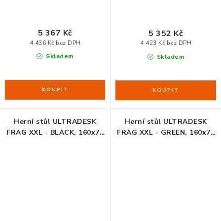
ZDRAVÁ KANCELÁŘ
ČISTIČKY VZDUCHU
5 367 Kč
5 352 Kč
4 436 Kč bez DPH
4 423 Kč bez DPH
VODNÍ FILTRY
Skladem
Skladem
O nákupu
Reklamace, výměna a vrácení
Showroom
Naše realizace, inspirace a návody
Kontakty
Herní stůl ULTRADESK
Herní stůl ULTRADESK
FRAG XXL - BLACK, 160x75
FRAG XXL - GREEN, 160x75
cm, 75 cm, s celoplošnou
cm, 75 cm, s celoplošnou
XXL podložkou pod myš,
XXL podložkou pod myš,
stojan BEAM, držák
stojan BEAM, držák
sluchátek i nápojů
sluchátek i nápojů