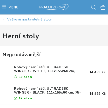
Přejít
Hled
na
obsah
Výškově nastavitelné stoly
AKCE - SLEVY - VÝPRODEJ
STOLY A ŽIDLE
Herní stoly
VÝŠKOVĚ NASTAVITELNÉ STOLY
Nejprodávanější
KANCELÁŘSKÉ PSACÍ STOLY
Rohový herní stůl ULTRADESK
NOHY KE STOLU A PODNOŽE
WINGER - WHITE, 111x155x60 cm,
14 499 Kč
75-122 cm, elektricky nastavitelná
Skladem
výška, RGB podsvícení, držák
sluchátek i nápojů
PŘÍSLUŠENSTVÍ KE STOLŮM
Rohový herní stůl ULTRADESK
WINGER - BLACK, 111x155x60 cm, 75-
14 499 Kč
KANCELÁŘSKÉ KONTEJNERY
122 cm, elektricky nastavitelná výška,
Skladem
RGB podsvícení, držák sluchátek i
nápojů