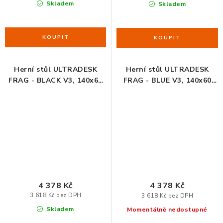
Skladem
Skladem
Herní stůl ULTRADESK
Herní stůl ULTRADESK
FRAG - BLACK V3, 140x60
FRAG - BLUE V3, 140x60
cm, 76 cm, s XXL podložkou
cm, 76 cm, s XXL podložkou
pod myš, s ultradesk BEAM,
pod myš, s ultradesk BEAM,
držák sluchátek i nápojů
držák sluchátek i nápojů
4 378 Kč
4 378 Kč
3 618 Kč bez DPH
3 618 Kč bez DPH
Skladem
Momentálně nedostupné