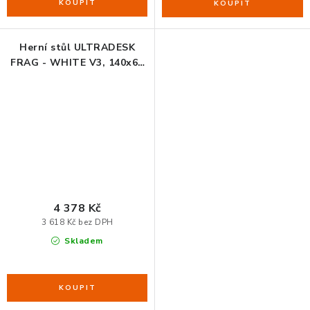
Herní stůl ULTRADESK
FRAG - WHITE V3, 140x60
cm, 76 cm, s XXL podložkou
pod myš, s ultradesk BEAM,
držák sluchátek i nápojů
4 378 Kč
3 618 Kč bez DPH
Skladem