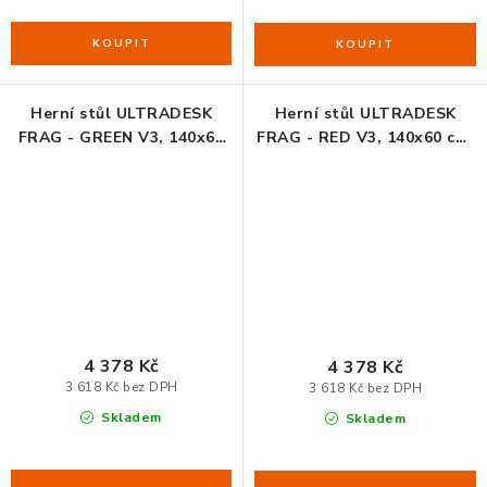
Herní stůl ULTRADESK
Herní stůl ULTRADESK
FRAG - GREEN V3, 140x60
FRAG - RED V3, 140x60 cm,
cm, 76 cm, s XXL podložkou
76 cm, s XXL podložkou
pod myš, s ultradesk BEAM,
pod myš, s ultradesk BEAM,
držák sluchátek i nápojů
držák sluchátek i nápojů
4 378 Kč
4 378 Kč
3 618 Kč bez DPH
3 618 Kč bez DPH
Skladem
Skladem