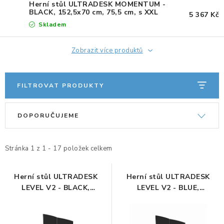
KANCELÁŘSKÉ ŽIDLE A KŘESLA
Herní stůl ULTRADESK MOMENTUM -
BLACK, 152,5x70 cm, 75,5 cm, s XXL
5 367 Kč
podložkou pod myš, držák sluchátek,
Skladem
OBLÍBENÉ KATEGORIE
nápojů, mobilu
Zobrazit více produktů
ZDRAVOTNÍ OBUV
PODSEDÁKY NA ŽIDLE
FILTROVAT PRODUKTY
ZDRAVOTNICKÉ POMŮCKY
V
Ř
DOPORUČUJEME
ý
a
PODSTAVCE POD MONITOR
p
z
i
e
Stránka
1
z
1
-
17
položek celkem
ERGONOMICKÉ MYŠI
s
n
p
í
Herní stůl ULTRADESK
Herní stůl ULTRADESK
PREZENTAČNÍ SYSTÉMY
LEVEL V2 - BLACK,
LEVEL V2 - BLUE,
r
p
140x68cm, 72-117cm,
140x68cm, 72-117cm,
o
r
DRŽÁKY NA TABLET - MOBIL
elektricky nastavitelná
elektricky nastavitelná
d
o
výška, s XXL podložkou
výška, s XXL podložkou pod