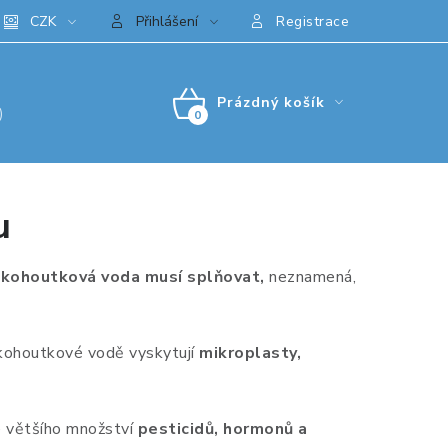
CZK
Přihlášení
Registrace
Prázdný košík
)
NÁKUPNÍ
KOŠÍK
u
kohoutková voda musí splňovat,
neznamená,
kohoutkové vodě vyskytují
mikroplasty,
e většího množství
pesticidů, hormonů a