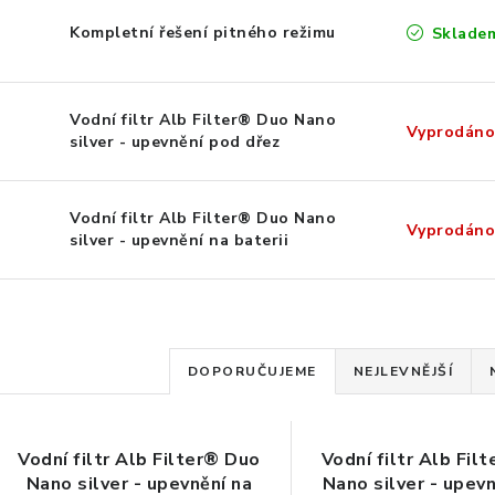
Kompletní řešení pitného režimu
Sklade
Vodní filtr Alb Filter® Duo Nano
Vyprodáno
silver - upevnění pod dřez
Vodní filtr Alb Filter® Duo Nano
Vyprodáno
silver - upevnění na baterii
Ř
DOPORUČUJEME
NEJLEVNĚJŠÍ
a
V
z
Vodní filtr Alb Filter® Duo
Vodní filtr Alb Fil
ý
e
Nano silver - upevnění na
Nano silver - upev