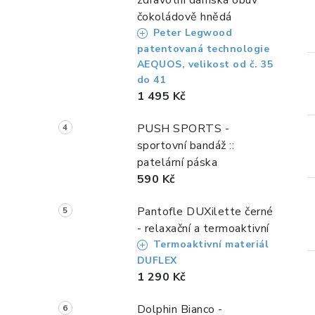
zdravotní dámská obuv
čokoládově hnědá
Peter Legwood
patentovaná technologie
AEQUOS, velikost od č. 35
do 41
1 495 Kč
PUSH SPORTS -
sportovní bandáž ::
patelární páska
590 Kč
Pantofle DUXilette černé
- relaxační a termoaktivní
Termoaktivní materiál
DUFLEX
1 290 Kč
Dolphin Bianco -