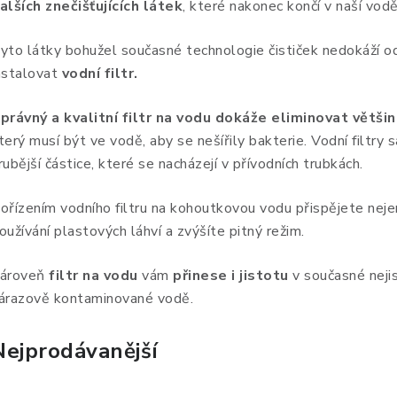
alších znečišťujících látek
, které nakonec končí v naší vodě
yto látky bohužel současné technologie čističek nedokáží od
nstalovat
vodní filtr.
právný a kvalitní filtr na vodu dokáže eliminovat větši
terý musí být ve vodě, aby se nešířily bakterie. Vodní filtry 
rubější částice, které se nacházejí v přívodních trubkách.
ořízením vodního filtru na kohoutkovou vodu přispějete neje
oužívání plastových láhví a zvýšíte pitný režim.
ároveň
filtr na vodu
vám
přinese i jistotu
v současné nejis
árazově kontaminované vodě.
Nejprodávanější