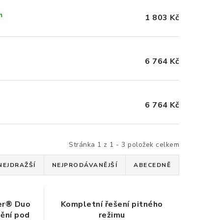
m
1 803 Kč
6 764 Kč
6 764 Kč
Stránka
1
z
1
-
3
položek celkem
NEJDRAŽŠÍ
NEJPRODÁVANĚJŠÍ
ABECEDNĚ
ter® Duo
Kompletní řešení pitného
nění pod
režimu