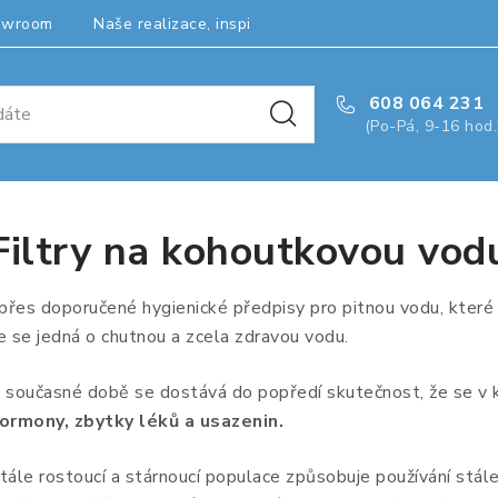
owroom
Naše realizace, inspirace a návody
Kontakty
608 064 231
(Po-Pá, 9-16 hod.
Filtry na kohoutkovou vod
 přes doporučené hygienické předpisy pro pitnou vodu, které
e se jedná o chutnou a zcela zdravou vodu.
 současné době se dostává do popředí skutečnost, že se v 
ormony, zbytky léků a usazenin.
tále rostoucí a stárnoucí populace způsobuje používání stál