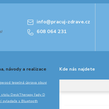
info
@
pracuj-zdrave.cz
608 064 231
s!
a, návody a realizace
Kde nás najdete
gwood tepelná úprava obuvi
 stolu DeskTherapy řady D
ití ovladače s Bluetooth