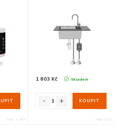
1 803 Kč
o
Skladem
Kód:
1-AFP
Kód:
1-ES