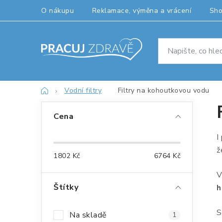
Přejít
O nákupu
Reklamace, výměna a vrácení
Sh
na
obsah
Domů
Vodní filtry
Filtry na kohoutkovou vodu
P
Cena
o
I
s
ž
1802
Kč
6764
Kč
t
V
r
Štítky
h
a
S
Na skladě
1