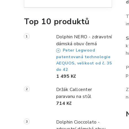
n
d
n
T
Top 10 produktů
í
i
p
Dolphin NERO - zdravotní
S
a
dámská obuv černá
k
Peter Legwood
n
h
patentovaná technologie
e
AEQUOS, velikost od č. 35
P
do 42
l
p
1 495 Kč
Držák Callcenter
Z
paravanu na stůl
n
714 Kč
Dolphin Cioccolato -