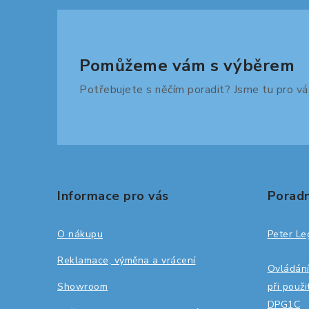
Pomůžeme vám s výběrem
Potřebujete s něčím poradit? Jsme tu pro vá
Z
á
Informace pro vás
Poradn
p
a
O nákupu
Peter Le
t
Reklamace, výměna a vrácení
Ovládání
í
Showroom
při použ
DPG1C