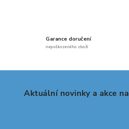
i
Garance doručení
nepoškozeného zboží
Aktuální novinky a akce na