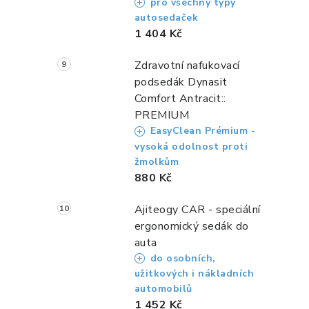
pro všechny typy
autosedaček
1 404 Kč
l
Zdravotní nafukovací
podsedák Dynasit
Comfort Antracit::
PREMIUM
EasyClean Prémium -
vysoká odolnost proti
žmolkům
í
880 Kč
Ajiteogy CAR - speciální
r
ergonomický sedák do
auta
do osobních,
užitkových i nákladních
automobilů
1 452 Kč