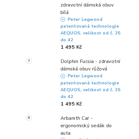
zdravotní dámská obuv
bílá
i
Peter Legwood
patentovaná technologie
AEQUOS, velikost od č. 35
do 42
1 495 Kč
Dolphin Fucsia - zdravotní
dámská obuv růžová
Peter Legwood
patentovaná technologie
AEQUOS, velikost od č. 35
do 42
1 495 Kč
Arbanith Car -
ergonomický sedák do
auta