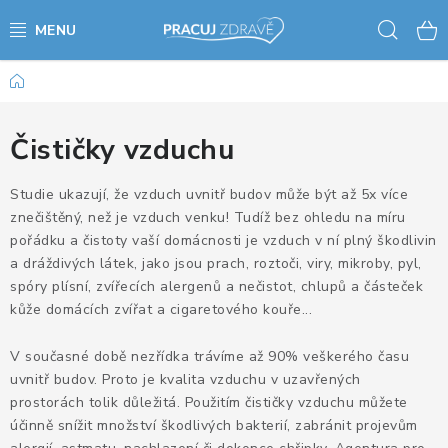
Přejít
Hled
na
obsah
Domů
AKCE - SLEVY - VÝPRODEJ
STOLY A ŽIDLE
Čističky vzduchu
VÝŠKOVĚ NASTAVITELNÉ STOLY
Studie ukazují, že vzduch uvnitř budov může být až 5x více
znečištěný, než je vzduch venku! Tudíž bez ohledu na míru
pořádku a čistoty vaší domácnosti je vzduch v ní plný škodlivin
KANCELÁŘSKÉ PSACÍ STOLY
a dráždivých látek, jako jsou prach, roztoči, viry, mikroby, pyl,
spóry plísní, zvířecích alergenů a nečistot, chlupů a částeček
NOHY KE STOLU A PODNOŽE
kůže domácích zvířat a cigaretového kouře...
PŘÍSLUŠENSTVÍ KE STOLŮM
V současné době nezřídka trávíme až 90% veškerého času
uvnitř budov. Proto je kvalita vzduchu v uzavřených
KANCELÁŘSKÉ KONTEJNERY
prostorách tolik důležitá. Použitím čističky vzduchu můžete
účinně snížit množství škodlivých bakterií, zabránit projevům