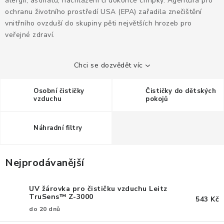
alergií, astmatu, nachlazení či dokonce chřipky. Agentura pro
KANCELÁŘSKÉ ŽIDLE A KŘESLA
ochranu životního prostředí USA (EPA) zařadila znečištění
vnitřního ovzduší do skupiny pěti největších hrozeb pro
OBLÍBENÉ KATEGORIE
veřejné zdraví.
ZDRAVOTNÍ OBUV
Chci se dozvědět víc
PODSEDÁKY NA ŽIDLE
Osobní čističky
Čističky do dětských
vzduchu
pokojů
ZDRAVOTNICKÉ POMŮCKY
Náhradní filtry
PODSTAVCE POD MONITOR
ERGONOMICKÉ MYŠI
Nejprodávanější
PREZENTAČNÍ SYSTÉMY
UV žárovka pro čističku vzduchu Leitz
TruSens™ Z-3000
543 Kč
DRŽÁKY NA TABLET - MOBIL
do 20 dnů