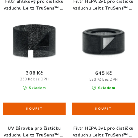
p
í
Filtr uhlíkový pro čističku
Filtr HEPA 2v1 pro čističku
vzduchu Leitz TruSens™ Z-
vzduchu Leitz TruSens™ Z-
r
p
ORGANIZACE KABELŮ
1000, 3 ks
1000
o
r
d
o
STOJANY NA DOKUMENTY
u
d
k
u
LED STOLNÍ LAMPY
t
k
KANCELÁŘSKÉ POTŘEBY
ů
t
ů
306 Kč
645 Kč
ZÁSUVKOVÉ BOXY
253 Kč bez DPH
533 Kč bez DPH
Skladem
Skladem
NÁDOBY NA ODPAD
SCHRÁNKY NA KLÍČE A LÉKY
DESIGN A STYL V KANCELÁŘI
UV žárovka pro čističku
Filtr HEPA 3v1 pro čističku
vzduchu Leitz TruSens™ Z-
vzduchu Leitz TruSens™ Z-