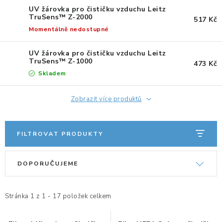
UV žárovka pro čističku vzduchu Leitz
ERGONOMICKÉ PRODUKTY
TruSens™ Z-2000
517 Kč
Momentálně nedostupné
BEDERNÍ A KRČNÍ OPĚRKY
UV žárovka pro čističku vzduchu Leitz
TruSens™ Z-1000
PODLOŽKY POD NOHY
473 Kč
Skladem
PODLOŽKY POD MYŠ A ZÁPĚSTÍ
Zobrazit více produktů
ERGONOMICKÉ KLÁVESNICE
FILTROVAT PRODUKTY
VÝSUVY A DRŽÁKY NA KLÁVESNICI
V
Ř
DOPORUČUJEME
DRŽÁKY LCD MONITORŮ A TV
ý
a
p
z
DRŽÁKY A ZÁVĚSY PC
i
e
Stránka
1
z
1
-
17
položek celkem
s
n
STOJANY POD NOTEBOOK