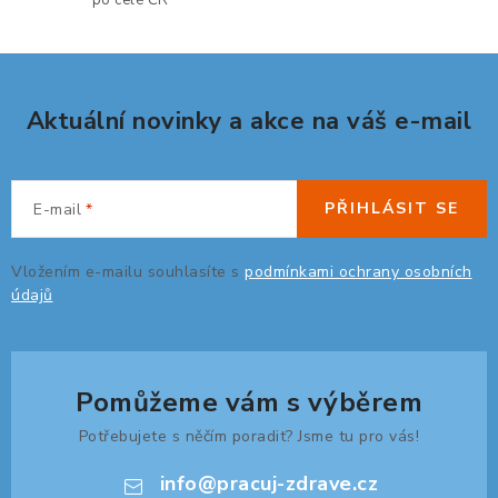
po celé ČR
v
k
y
v
Aktuální novinky a akce na váš e-mail
ý
p
i
s
PŘIHLÁSIT SE
E-mail
u
Vložením e-mailu souhlasíte s
podmínkami ochrany osobních
údajů
Pomůžeme vám s výběrem
Potřebujete s něčím poradit? Jsme tu pro vás!
info
@
pracuj-zdrave.cz