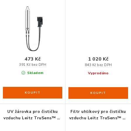
ZDRAVÁ KANCELÁŘ
1000
2000
ČISTIČKY VZDUCHU
VODNÍ FILTRY
O nákupu
Reklamace, výměna a vrácení
Showroom
473 Kč
1 020 Kč
Naše realizace, inspirace a návody
Kontakty
391 Kč bez DPH
843 Kč bez DPH
Skladem
Vyprodáno
UV žárovka pro čističku
Filtr uhlíkový pro čističku
vzduchu Leitz TruSens™ Z-
vzduchu Leitz TruSens™ Z-
2000
3000, 3 ks