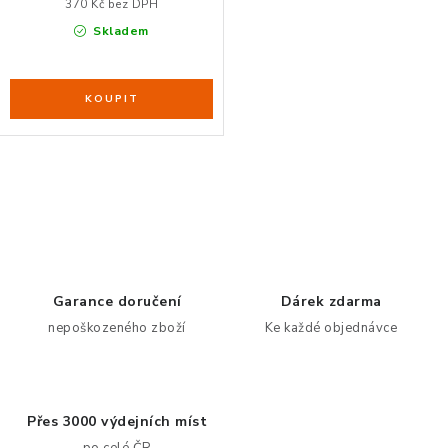
370 Kč bez DPH
Skladem
O
v
l
á
d
Garance doručení
Dárek zdarma
a
nepoškozeného zboží
Ke každé objednávce
c
í
p
Přes 3000 výdejních míst
r