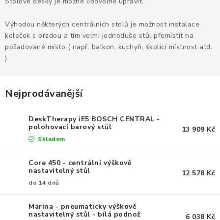
KANCELÁŘSKÉ ŽIDLE A KŘESLA
Stolové desky je možné libovolně upravit.
Výhodou některých centrálních stolů je možnost instalace
OBLÍBENÉ KATEGORIE
koleček s brzdou a tím velmi jednoduše stůl přemístit na
požadované místo ( např. balkon, kuchyň, školící místnost atd.
ZDRAVOTNÍ OBUV
)
PODSEDÁKY NA ŽIDLE
Nejprodávanější
ZDRAVOTNICKÉ POMŮCKY
DeskTherapy iE5 BOSCH CENTRAL -
polohovací barový stůl
PODSTAVCE POD MONITOR
13 909 Kč
Skladem
ERGONOMICKÉ MYŠI
Core 450 - centrální výškově
nastavitelný stůl
12 578 Kč
PREZENTAČNÍ SYSTÉMY
do 14 dnů
DRŽÁKY NA TABLET - MOBIL
Marina - pneumaticky výškově
nastavitelný stůl - bílá podnož
6 038 Kč