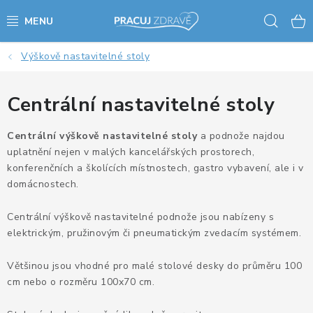
Přejít
Hled
na
obsah
Výškově nastavitelné stoly
AKCE - SLEVY - VÝPRODEJ
STOLY A ŽIDLE
Centrální nastavitelné stoly
VÝŠKOVĚ NASTAVITELNÉ STOLY
Centrální výškově nastavitelné stoly
a podnože najdou
uplatnění nejen v malých kancelářských prostorech,
konferenčních a školících místnostech, gastro vybavení, ale i v
KANCELÁŘSKÉ PSACÍ STOLY
domácnostech.
NOHY KE STOLU A PODNOŽE
Centrální výškově nastavitelné podnože jsou nabízeny s
elektrickým, pružinovým či pneumatickým zvedacím systémem.
PŘÍSLUŠENSTVÍ KE STOLŮM
Většinou jsou vhodné pro malé stolové desky do průměru 100
KANCELÁŘSKÉ KONTEJNERY
cm nebo o rozměru 100x70 cm.