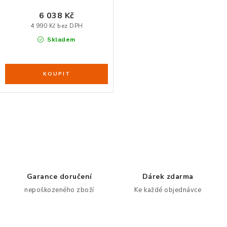
6 038 Kč
4 990 Kč bez DPH
Skladem
O
v
l
á
d
Garance doručení
Dárek zdarma
a
nepoškozeného zboží
Ke každé objednávce
c
í