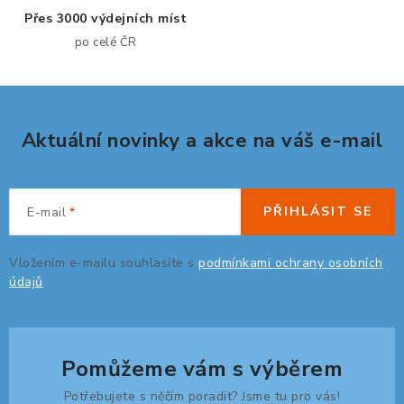
p
Přes 3000 výdejních míst
r
po celé ČR
v
k
y
v
Aktuální novinky a akce na váš e-mail
ý
p
i
s
PŘIHLÁSIT SE
E-mail
u
Vložením e-mailu souhlasíte s
podmínkami ochrany osobních
údajů
Pomůžeme vám s výběrem
Potřebujete s něčím poradit? Jsme tu pro vás!