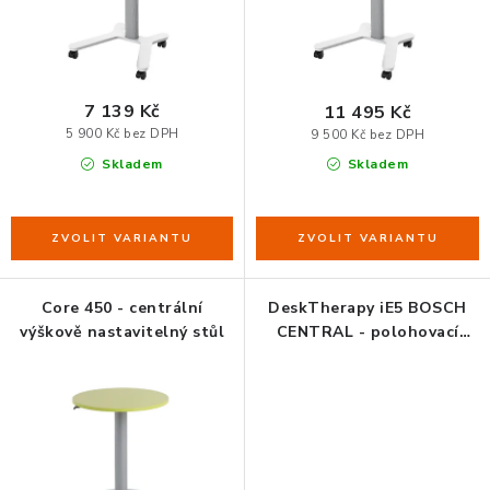
k
u
t
k
ORGANIZACE KABELŮ
ů
t
ů
STOJANY NA DOKUMENTY
7 139 Kč
11 495 Kč
5 900 Kč bez DPH
9 500 Kč bez DPH
LED STOLNÍ LAMPY
Skladem
Skladem
KANCELÁŘSKÉ POTŘEBY
ZÁSUVKOVÉ BOXY
Core 450 - centrální
DeskTherapy iE5 BOSCH
NÁDOBY NA ODPAD
výškově nastavitelný stůl
CENTRAL - polohovací
barový stůl
SCHRÁNKY NA KLÍČE A LÉKY
DESIGN A STYL V KANCELÁŘI