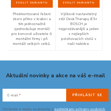
Předmontované řešení
Výškově nastavitelný
skoro přímo v krabici a
stůl DeskTherapy iE5+
tím jednoznačně
BOSCH je
zjednodušuje montáž
nejprodávanější a jeden
pro koncové uživatele či
z nejlepších
montážní firmy i při
polohovacích stolů v
montáží velkých celků.
naší nabídce.
Aktuální novinky a akce na váš e-mail
PŘIHLÁSIT SE
E-mail
Vložením e-mailu souhlasíte s
podmínkami ochrany osobních