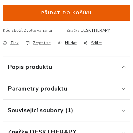
ORGANIZACE KABELŮ
PŘIDAT DO KOŠÍKU
STOJANY NA DOKUMENTY
Kód zboží:
Zvolte variantu
Značka:
DESKTHERAPY
Tisk
Zeptat se
Hlídat
Sdílet
LED STOLNÍ LAMPY
KANCELÁŘSKÉ POTŘEBY
Popis produktu
ZÁSUVKOVÉ BOXY
Parametry produktu
NÁDOBY NA ODPAD
SCHRÁNKY NA KLÍČE A LÉKY
Související soubory (1)
DESIGN A STYL V KANCELÁŘI
Značka
 DESKTHERAPY