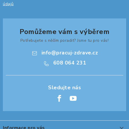
údajů
Pomůžeme vám s výběrem
Potřebujete s něčím poradit? Jsme tu pro vás!
info
@
pracuj-zdrave.cz
608 064 231
Z
á
Informace pro vás