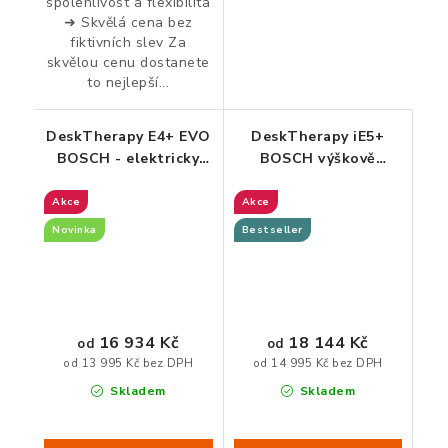
spolehlivost a flexibilita
➜ Skvělá cena bez
fiktivních slev Za
skvělou cenu dostanete
to nejlepší...
DeskTherapy E4+ EVO
DeskTherapy iE5+
BOSCH - elektricky
BOSCH výškově
výškově nastavitelný
nastavitelný stůl
stůl
Akce
Akce
Novinka
Bestseller
16 934 Kč
18 144 Kč
od
od
od 13 995 Kč bez DPH
od 14 995 Kč bez DPH
Skladem
Skladem