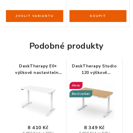
Podobné produkty
DeskTherapy E0+
DeskTherapy Studio
výškově nastavitelný
120 výškově
stůl pro malé prostory
nastavitelný stůl se
zásuvkou a malé
Akce
prostory
Bestseller
8 410 Kč
8 349 Kč