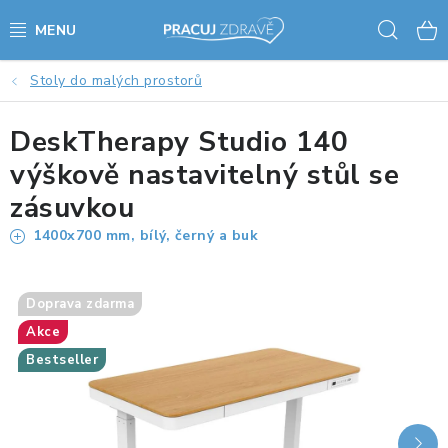
Přejít
Hled
na
obsah
Stoly do malých prostorů
AKCE - SLEVY - VÝPRODEJ
DeskTherapy Studio 140
STOLY A ŽIDLE
výškově nastavitelný stůl se
VÝŠKOVĚ NASTAVITELNÉ STOLY
zásuvkou
1400x700 mm, bílý, černý a buk
KANCELÁŘSKÉ PSACÍ STOLY
NOHY KE STOLU A PODNOŽE
Doprava zdarma
Akce
PŘÍSLUŠENSTVÍ KE STOLŮM
Bestseller
KANCELÁŘSKÉ KONTEJNERY