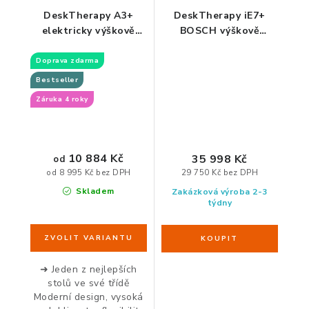
DeskTherapy A3+
DeskTherapy iE7+
elektricky výškově
BOSCH výškově
nastavitelný stůl
nastavitelný stůl
Doprava zdarma
Bestseller
Záruka 4 roky
10 884 Kč
35 998 Kč
od
od 8 995 Kč bez DPH
29 750 Kč bez DPH
Skladem
Zakázková výroba 2-3
týdny
➜ Jeden z nejlepších
stolů ve své třídě
Moderní design, vysoká