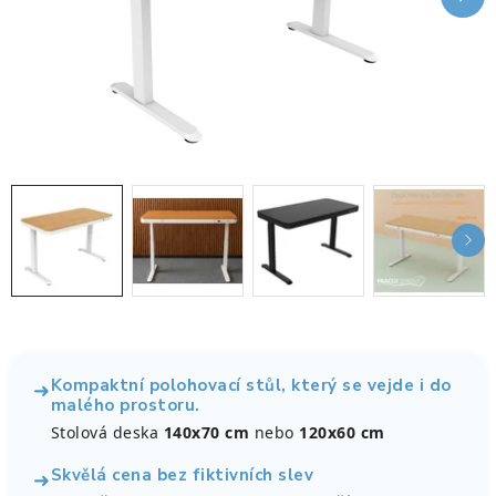
KANCELÁŘSKÉ ŽIDLE A KŘESLA
OBLÍBENÉ KATEGORIE
ZDRAVOTNÍ OBUV
PODSEDÁKY NA ŽIDLE
ZDRAVOTNICKÉ POMŮCKY
PODSTAVCE POD MONITOR
ERGONOMICKÉ MYŠI
Kompaktní polohovací stůl, který se vejde i do
➜
malého prostoru.
PREZENTAČNÍ SYSTÉMY
Stolová deska
140x70 cm
nebo
120x60 cm
DRŽÁKY NA TABLET - MOBIL
Skvělá cena bez fiktivních slev
➜