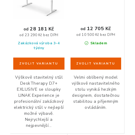
12 705 Kč
28 181 Kč
od
od
od 10 500 Kč bez DPH
od 23 290 Kč bez DPH
Skladem
Zakázková výroba 3-4
týdny
Velmi oblíbený model
Výškově stavitelný stůl
výškově nastavitelného
DeskTherapy D7+
stolu vyniká hezkým
EXLUSIVE se sloupky
designem, dostatečnou
LINAK Experience je
stabilitou a příjemným
profesionální zakázkový
ovládáním.
elektrický stůl v nejlepší
možné výbavě.
Nejrychlejší a
nejpevnější...