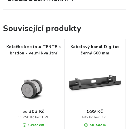
ZDRAVÁ KANCELÁŘ
ČISTIČKY VZDUCHU
Související produkty
VODNÍ FILTRY
Kolečka ke stolu TENTE s
Kabelový kanál Digitus
O nákupu
Reklamace, výměna a vrácení
Showroom
brzdou - velmi kvalitní
černý 600 mm
Naše realizace, inspirace a návody
Kontakty
303 Kč
599 Kč
od
495 Kč bez DPH
od 250 Kč bez DPH
Skladem
Skladem