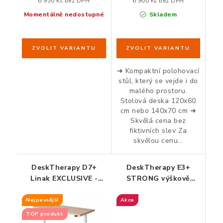
6 950 Kč bez DPH
6 900 Kč bez DPH
Momentálně nedostupné
Skladem
➜ Kompaktní polohovací
stůl, který se vejde i do
malého prostoru.
Stolová deska 120x60
cm nebo 140x70 cm ➜
Skvělá cena bez
fiktivních slev Za
skvělou cenu...
DeskTherapy D7+
DeskTherapy E3+
Linak EXCLUSIVE -
STRONG výškově
nejpevnější výškově
polohovací stůl
nastavitelný stůl
Nejpevnější
Akce
TOP produkt