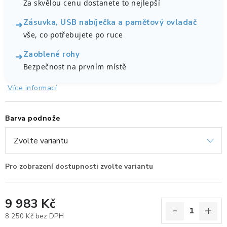
Za skvělou cenu dostanete to nejlepší
ERGONOMICKÉ PRODUKTY
Zásuvka, USB nabíječka a paměťový ovladač
➜
vše, co potřebujete po ruce
BEDERNÍ A KRČNÍ OPĚRKY
Zaoblené rohy
➜
PODLOŽKY POD NOHY
Bezpečnost na prvním místě
Více informací
PODLOŽKY POD MYŠ A ZÁPĚSTÍ
ERGONOMICKÉ KLÁVESNICE
Barva podnože
VÝSUVY A DRŽÁKY NA KLÁVESNICI
DRŽÁKY LCD MONITORŮ A TV
DRŽÁKY A ZÁVĚSY PC
9 983 Kč
8 250 Kč bez DPH
STOJANY POD NOTEBOOK
Měrná cena: