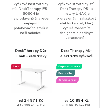
Výškově nastavitelný
Výškově stavitelný stůl
stůl DeskTherapy iE5+
DeskTherapy D5+ s
BOSCH je
motory LINAK je
nejprodávanější a jeden
profesionální zakázkový
z nejlepších
elektrický stůl, který
polohovacích stolů v
vyniká moderním
naší nabídce.
designem a pečlivým
zpracováním.
DeskTherapy D2+
DeskTherapy A3+
Linak - elektricky
elektricky výškově
výškově nastavitelný
nastavitelný stůl
stůl
Akce
Doprava zdarma
Bestseller
Záruka 4 roky
10 884 Kč
14 871 Kč
od
od
od 8 995 Kč bez DPH
od 12 290 Kč bez DPH