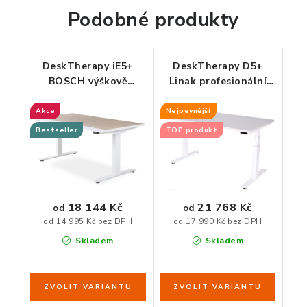
Podobné produkty
DeskTherapy iE5+
DeskTherapy D5+
BOSCH výškově
Linak profesionální
nastavitelný stůl
výškově stavitelný
stůl
Akce
Nejpevnější
Bestseller
TOP produkt
18 144 Kč
21 768 Kč
od
od
od 14 995 Kč bez DPH
od 17 990 Kč bez DPH
Skladem
Skladem