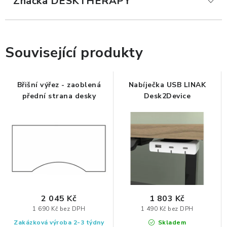
Značka
 DESKTHERAPY
ZDRAVÁ KANCELÁŘ
ČISTIČKY VZDUCHU
Související produkty
VODNÍ FILTRY
Břišní výřez - zaoblená
Nabíječka USB LINAK
O nákupu
Reklamace, výměna a vrácení
Showroom
přední strana desky
Desk2Device
Naše realizace, inspirace a návody
Kontakty
2 045 Kč
1 803 Kč
1 690 Kč bez DPH
1 490 Kč bez DPH
Zakázková výroba 2-3 týdny
Skladem