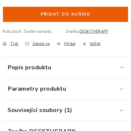
Měrná cena:
ORGANIZACE KABELŮ
PŘIDAT DO KOŠÍKU
STOJANY NA DOKUMENTY
Kód zboží:
Zvolte variantu
Značka:
DESKTHERAPY
LED STOLNÍ LAMPY
Tisk
Zeptat se
Hlídat
Sdílet
KANCELÁŘSKÉ POTŘEBY
Popis produktu
ZÁSUVKOVÉ BOXY
Parametry produktu
NÁDOBY NA ODPAD
SCHRÁNKY NA KLÍČE A LÉKY
Související soubory (1)
DESIGN A STYL V KANCELÁŘI