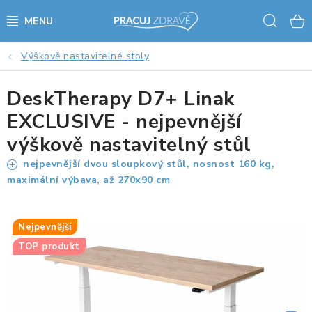
Přejít
Hled
na
obsah
Výškově nastavitelné stoly
AKCE - SLEVY - VÝPRODEJ
DeskTherapy D7+ Linak
STOLY A ŽIDLE
EXCLUSIVE - nejpevnější
VÝŠKOVĚ NASTAVITELNÉ STOLY
výškově nastavitelný stůl
nejpevnější dvou sloupkový stůl, nosnost 160 kg,
KANCELÁŘSKÉ PSACÍ STOLY
maximální výbava, až 270x90 cm
NOHY KE STOLU A PODNOŽE
Nejpevnější
PŘÍSLUŠENSTVÍ KE STOLŮM
TOP produkt
KANCELÁŘSKÉ KONTEJNERY