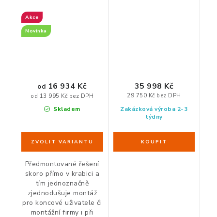
výškově nastavitelný
nastavitelný stůl
stůl
Akce
Novinka
16 934 Kč
35 998 Kč
od
29 750 Kč bez DPH
od 13 995 Kč bez DPH
Skladem
Zakázková výroba 2-3
týdny
Předmontované řešení
skoro přímo v krabici a
tím jednoznačně
zjednodušuje montáž
pro koncové uživatele či
montážní firmy i při