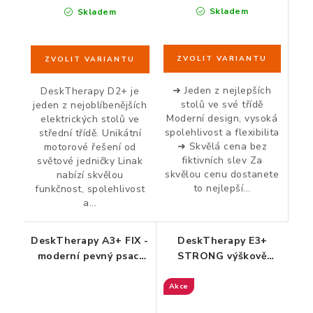
Skladem
Skladem
➜ Jeden z nejlepších
DeskTherapy D2+ je
stolů ve své třídě
jeden z nejoblíbenějších
Moderní design, vysoká
elektrických stolů ve
spolehlivost a flexibilita
střední třídě. Unikátní
➜ Skvělá cena bez
motorové řešení od
fiktivních slev Za
světové jedničky Linak
skvělou cenu dostanete
nabízí skvělou
to nejlepší...
funkčnost, spolehlivost
a...
DeskTherapy A3+ FIX -
DeskTherapy E3+
moderní pevný psací
STRONG výškově
stůl
polohovací stůl
Akce