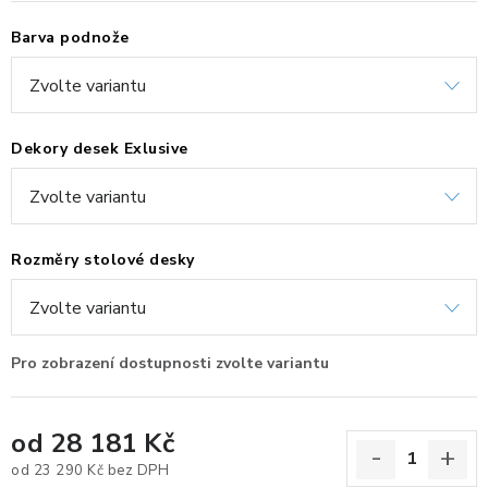
ERGONOMICKÉ PRODUKTY
Barva podnože
BEDERNÍ A KRČNÍ OPĚRKY
PODLOŽKY POD NOHY
Dekory desek Exlusive
PODLOŽKY POD MYŠ A ZÁPĚSTÍ
ERGONOMICKÉ KLÁVESNICE
Rozměry stolové desky
VÝSUVY A DRŽÁKY NA KLÁVESNICI
DRŽÁKY LCD MONITORŮ A TV
DRŽÁKY A ZÁVĚSY PC
od
28 181 Kč
od
23 290 Kč
bez DPH
STOJANY POD NOTEBOOK