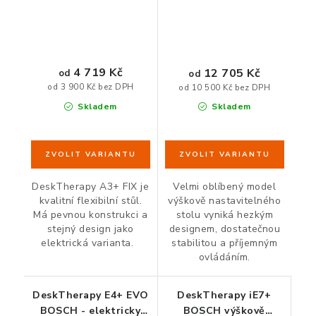
4 719 Kč
12 705 Kč
od
od
od 3 900 Kč bez DPH
od 10 500 Kč bez DPH
Skladem
Skladem
DeskTherapy A3+ FIX je
Velmi oblíbený model
kvalitní flexibilní stůl.
výškově nastavitelného
Má pevnou konstrukci a
stolu vyniká hezkým
stejný design jako
designem, dostatečnou
elektrická varianta.
stabilitou a příjemným
ovládáním.
DeskTherapy E4+ EVO
DeskTherapy iE7+
BOSCH - elektricky
BOSCH výškově