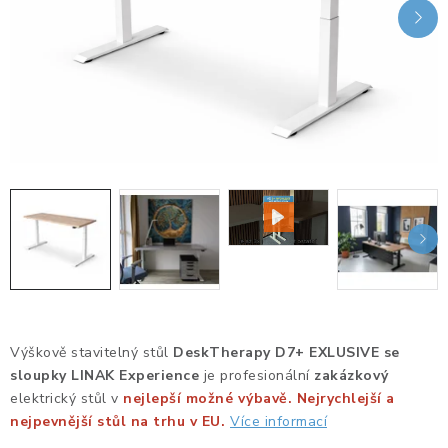
KANCELÁŘSKÉ ŽIDLE A KŘESLA
OBLÍBENÉ KATEGORIE
ZDRAVOTNÍ OBUV
PODSEDÁKY NA ŽIDLE
ZDRAVOTNICKÉ POMŮCKY
PODSTAVCE POD MONITOR
ERGONOMICKÉ MYŠI
Výškově stavitelný stůl
DeskTherapy D7+ EXLUSIVE se
PREZENTAČNÍ SYSTÉMY
sloupky LINAK
Experience
je profesionální
zakázkový
elektrický stůl v
nejlepší možné výbavě. Nejrychlejší a
DRŽÁKY NA TABLET - MOBIL
nejpevnější stůl na trhu v EU.
Více informací