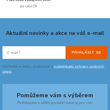
r
po celé ČR
v
k
y
v
Aktuální novinky a akce na váš e-mail
ý
p
i
s
PŘIHLÁSIT SE
E-mail
u
Vložením e-mailu souhlasíte s
podmínkami ochrany osobních
údajů
Pomůžeme vám s výběrem
Potřebujete s něčím poradit? Jsme tu pro vás!