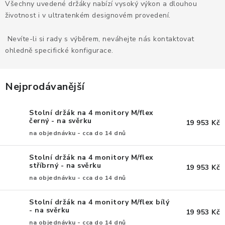
KANCELÁŘSKÉ ŽIDLE A KŘESLA
Všechny uvedené držáky nabízí vysoký výkon a dlouhou
životnost i v ultratenkém designovém provedení.
OBLÍBENÉ KATEGORIE
Nevíte-li si rady s výběrem, neváhejte nás kontaktovat
ohledně specifické konfigurace.
ZDRAVOTNÍ OBUV
PODSEDÁKY NA ŽIDLE
Nejprodávanější
ZDRAVOTNICKÉ POMŮCKY
Stolní držák na 4 monitory M/flex
černý - na svěrku
19 953 Kč
PODSTAVCE POD MONITOR
na objednávku - cca do 14 dnů
Stolní držák na 4 monitory M/flex
ERGONOMICKÉ MYŠI
stříbrný - na svěrku
19 953 Kč
na objednávku - cca do 14 dnů
PREZENTAČNÍ SYSTÉMY
Stolní držák na 4 monitory M/flex bílý
DRŽÁKY NA TABLET - MOBIL
- na svěrku
19 953 Kč
na objednávku - cca do 14 dnů