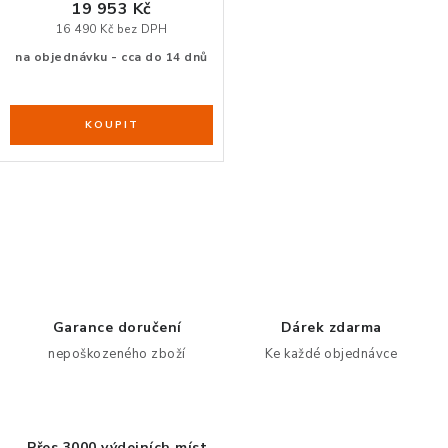
19 953 Kč
ZDRAVÁ KANCELÁŘ
16 490 Kč bez DPH
na objednávku - cca do 14 dnů
ČISTIČKY VZDUCHU
VODNÍ FILTRY
O nákupu
Reklamace, výměna a vrácení
Showroom
Naše realizace, inspirace a návody
Kontakty
O
v
l
á
d
Garance doručení
Dárek zdarma
a
nepoškozeného zboží
Ke každé objednávce
c
í
p
Přes 3000 výdejních míst