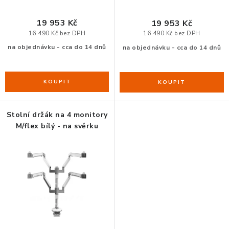
ů
t
ů
ORGANIZACE KABELŮ
19 953 Kč
19 953 Kč
16 490 Kč bez DPH
16 490 Kč bez DPH
STOJANY NA DOKUMENTY
na objednávku - cca do 14 dnů
na objednávku - cca do 14 dnů
LED STOLNÍ LAMPY
KANCELÁŘSKÉ POTŘEBY
Stolní držák na 4 monitory
M/flex bílý - na svěrku
ZÁSUVKOVÉ BOXY
NÁDOBY NA ODPAD
SCHRÁNKY NA KLÍČE A LÉKY
DESIGN A STYL V KANCELÁŘI