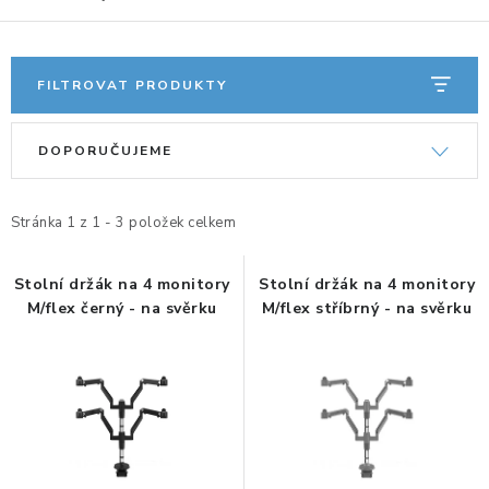
ERGONOMICKÉ PRODUKTY
BEDERNÍ A KRČNÍ OPĚRKY
FILTROVAT PRODUKTY
V
Ř
PODLOŽKY POD NOHY
DOPORUČUJEME
ý
a
p
z
PODLOŽKY POD MYŠ A ZÁPĚSTÍ
i
e
Stránka
1
z
1
-
3
položek celkem
ERGONOMICKÉ KLÁVESNICE
s
n
p
í
Stolní držák na 4 monitory
Stolní držák na 4 monitory
VÝSUVY A DRŽÁKY NA KLÁVESNICI
M/flex černý - na svěrku
M/flex stříbrný - na svěrku
r
p
o
r
DRŽÁKY LCD MONITORŮ A TV
d
o
u
d
DRŽÁKY A ZÁVĚSY PC
k
u
t
k
STOJANY POD NOTEBOOK