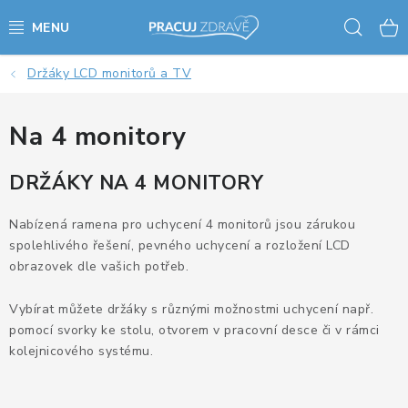
Přejít
Hled
na
obsah
Držáky LCD monitorů a TV
AKCE - SLEVY - VÝPRODEJ
STOLY A ŽIDLE
Na 4 monitory
VÝŠKOVĚ NASTAVITELNÉ STOLY
DRŽÁKY NA 4 MONITORY
KANCELÁŘSKÉ PSACÍ STOLY
Nabízená ramena pro uchycení 4 monitorů jsou zárukou
spolehlivého řešení, pevného uchycení a rozložení LCD
obrazovek dle vašich potřeb.
NOHY KE STOLU A PODNOŽE
Vybírat můžete držáky s různými možnostmi uchycení např.
PŘÍSLUŠENSTVÍ KE STOLŮM
pomocí svorky ke stolu, otvorem v pracovní desce či v rámci
kolejnicového systému.
KANCELÁŘSKÉ KONTEJNERY