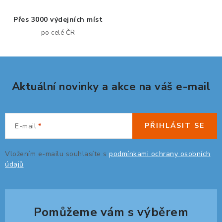
p
Přes 3000 výdejních míst
ORGANIZACE KABELŮ
r
po celé ČR
v
STOJANY NA DOKUMENTY
k
y
LED STOLNÍ LAMPY
v
Aktuální novinky a akce na váš e-mail
ý
KANCELÁŘSKÉ POTŘEBY
p
i
ZÁSUVKOVÉ BOXY
s
PŘIHLÁSIT SE
E-mail
u
NÁDOBY NA ODPAD
Vložením e-mailu souhlasíte s
podmínkami ochrany osobních
údajů
SCHRÁNKY NA KLÍČE A LÉKY
DESIGN A STYL V KANCELÁŘI
Pomůžeme vám s výběrem