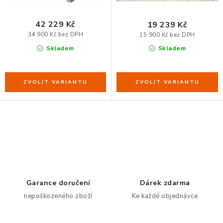
ů
t
ERGONOMICKÉ PRODUKTY
ů
42 229 Kč
19 239 Kč
34 900 Kč bez DPH
15 900 Kč bez DPH
BEDERNÍ A KRČNÍ OPĚRKY
Skladem
Skladem
PODLOŽKY POD NOHY
PODLOŽKY POD MYŠ A ZÁPĚSTÍ
ERGONOMICKÉ KLÁVESNICE
O
VÝSUVY A DRŽÁKY NA KLÁVESNICI
v
l
DRŽÁKY LCD MONITORŮ A TV
á
d
Garance doručení
Dárek zdarma
DRŽÁKY A ZÁVĚSY PC
a
nepoškozeného zboží
Ke každé objednávce
c
STOJANY POD NOTEBOOK
í