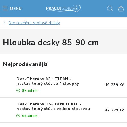
Přejít
Hled
na
obsah
Dle rozměrů stolové desky
AKCE - SLEVY - VÝPRODEJ
STOLY A ŽIDLE
Hloubka desky 85-90 cm
VÝŠKOVĚ NASTAVITELNÉ STOLY
Nejprodávanější
KANCELÁŘSKÉ PSACÍ STOLY
DeskTherapy A3+ TITAN -
NOHY KE STOLU A PODNOŽE
nastavitelný stůl se 4 sloupky
19 239 Kč
Skladem
PŘÍSLUŠENSTVÍ KE STOLŮM
DeskTherapy D5+ BENCH XXL -
nastavitelný stůl s velkou stolovou
42 229 Kč
KANCELÁŘSKÉ KONTEJNERY
deskou
Skladem