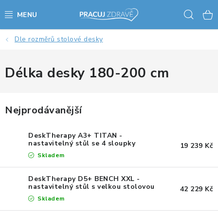
Přejít
Hled
na
obsah
Dle rozměrů stolové desky
AKCE - SLEVY - VÝPRODEJ
STOLY A ŽIDLE
Délka desky 180-200 cm
VÝŠKOVĚ NASTAVITELNÉ STOLY
Nejprodávanější
KANCELÁŘSKÉ PSACÍ STOLY
DeskTherapy A3+ TITAN -
NOHY KE STOLU A PODNOŽE
nastavitelný stůl se 4 sloupky
19 239 Kč
Skladem
PŘÍSLUŠENSTVÍ KE STOLŮM
DeskTherapy D5+ BENCH XXL -
nastavitelný stůl s velkou stolovou
42 229 Kč
KANCELÁŘSKÉ KONTEJNERY
deskou
Skladem