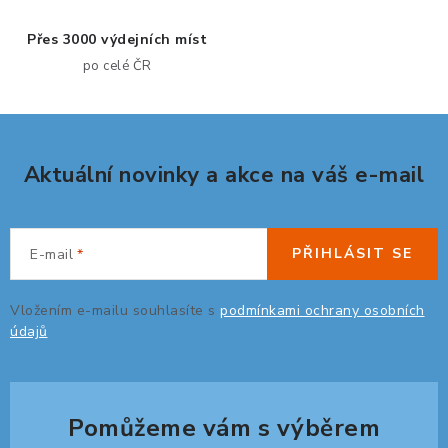
p
Přes 3000 výdejních míst
ORGANIZACE KABELŮ
r
po celé ČR
v
STOJANY NA DOKUMENTY
k
y
LED STOLNÍ LAMPY
v
Aktuální novinky a akce na váš e-mail
ý
KANCELÁŘSKÉ POTŘEBY
p
i
ZÁSUVKOVÉ BOXY
s
PŘIHLÁSIT SE
E-mail
u
NÁDOBY NA ODPAD
Vložením e-mailu souhlasíte s
podmínkami ochrany osobních
údajů
SCHRÁNKY NA KLÍČE A LÉKY
DESIGN A STYL V KANCELÁŘI
Pomůžeme vám s výběrem