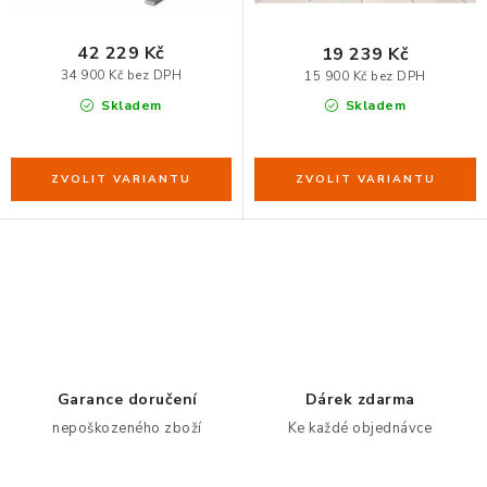
ů
t
ERGONOMICKÉ PRODUKTY
ů
42 229 Kč
19 239 Kč
34 900 Kč bez DPH
15 900 Kč bez DPH
BEDERNÍ A KRČNÍ OPĚRKY
Skladem
Skladem
PODLOŽKY POD NOHY
PODLOŽKY POD MYŠ A ZÁPĚSTÍ
ERGONOMICKÉ KLÁVESNICE
O
VÝSUVY A DRŽÁKY NA KLÁVESNICI
v
l
DRŽÁKY LCD MONITORŮ A TV
á
d
Garance doručení
Dárek zdarma
DRŽÁKY A ZÁVĚSY PC
a
nepoškozeného zboží
Ke každé objednávce
c
STOJANY POD NOTEBOOK
í