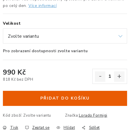
po celý den.
Více informací
ERGONOMICKÉ PRODUKTY
BEDERNÍ A KRČNÍ OPĚRKY
Velikost
PODLOŽKY POD NOHY
PODLOŽKY POD MYŠ A ZÁPĚSTÍ
ERGONOMICKÉ KLÁVESNICE
990 Kč
818 Kč bez DPH
VÝSUVY A DRŽÁKY NA KLÁVESNICI
Měrná cena:
DRŽÁKY LCD MONITORŮ A TV
PŘIDAT DO KOŠÍKU
DRŽÁKY A ZÁVĚSY PC
Kód zboží:
Zvolte variantu
Značka:
Lorado Formigi
STOJANY POD NOTEBOOK
Tisk
Zeptat se
Hlídat
Sdílet