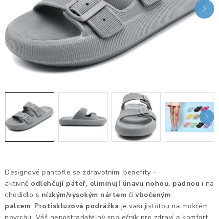
KANCELÁŘSKÉ ŽIDLE A KŘESLA
OBLÍBENÉ KATEGORIE
ZDRAVOTNÍ OBUV
PODSEDÁKY NA ŽIDLE
ZDRAVOTNICKÉ POMŮCKY
PODSTAVCE POD MONITOR
ERGONOMICKÉ MYŠI
Designové pantofle se zdravotními benefity -
PREZENTAČNÍ SYSTÉMY
aktivně
odlehčují páteř, eliminují únavu nohou, padnou
i na
chodidlo s
nízkým/vysokým nártem
či
vbočeným
DRŽÁKY NA TABLET - MOBIL
palcem
.
Protiskluzová podrážka
je vaší jistotou na mokrém
povrchu. Váš nepostradatelný společník pro zdraví a komfort