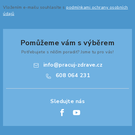
Vložením e-mailu souhlasíte s
podmínkami ochrany osobních
údajů
Pomůžeme vám s výběrem
Potřebujete s něčím poradit? Jsme tu pro vás!
info
@
pracuj-zdrave.cz
608 064 231
Z