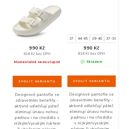
pantofle pro unavené
pantofle pro unavené
a oteklé nohy
a oteklé nohy
37
44-45
39-40
37-38
35-3
990 Kč
990 Kč
818 Kč bez DPH
818 Kč bez DPH
Skladem
Momentálně nedostupné
Designové pantofle se
Designové pantofle se
zdravotními benefity -
zdravotními benefity -
aktivně odlehčují páteř,
aktivně odlehčují páteř,
eliminují únavu nohou,
eliminují únavu nohou,
padnou i na chodidlo
padnou i na chodidlo s
s nízkým/vysokým
nízkým/vysokým nártem
nártem či vbočeným...