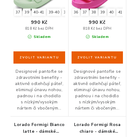
ZDRAVÁ KANCELÁŘ
37
39
40-41
39-40
37-38
36
37
38
39
40
41
ČISTIČKY VZDUCHU
990 Kč
990 Kč
818 Kč bez DPH
818 Kč bez DPH
VODNÍ FILTRY
Skladem
Skladem
O nákupu
Reklamace, výměna a vrácení
Showroom
Naše realizace, inspirace a návody
Kontakty
Designové pantofle se
Designové pantofle se
zdravotními benefity -
zdravotními benefity -
aktivně odlehčují páteř,
aktivně odlehčují páteř,
eliminují únavu nohou,
eliminují únavu nohou,
padnou i na chodidlo
padnou i na chodidlo
s nízkým/vysokým
s nízkým/vysokým
nártem či vbočeným...
nártem či vbočeným...
Lorado Formigi Bianco
Lorado Formigi Rosa
latte - dámské
chiaro - dámské