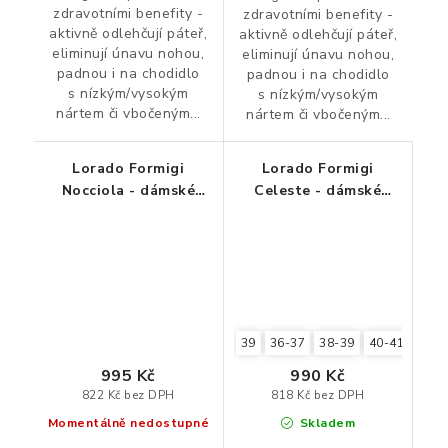
zdravotními benefity -
zdravotními benefity -
aktivně odlehčují páteř,
aktivně odlehčují páteř,
eliminují únavu nohou,
eliminují únavu nohou,
padnou i na chodidlo
padnou i na chodidlo
s nízkým/vysokým
s nízkým/vysokým
nártem či vbočeným...
nártem či vbočeným...
Lorado Formigi
Lorado Formigi
Nocciola - dámské
Celeste - dámské
pantofle pro unavené
pantofle pro unavené
a oteklé nohy
a oteklé nohy
39
36-37
38-39
40-41
35-3
995 Kč
990 Kč
822 Kč bez DPH
818 Kč bez DPH
Momentálně nedostupné
Skladem