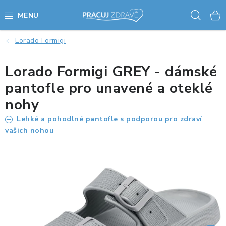
Přejít
Hled
na
obsah
Lorado Formigi
AKCE - SLEVY - VÝPRODEJ
Lorado Formigi GREY - dámské
STOLY A ŽIDLE
pantofle pro unavené a oteklé
VÝŠKOVĚ NASTAVITELNÉ STOLY
nohy
Lehké a pohodlné pantofle s podporou pro zdraví
KANCELÁŘSKÉ PSACÍ STOLY
vašich nohou
NOHY KE STOLU A PODNOŽE
PŘÍSLUŠENSTVÍ KE STOLŮM
KANCELÁŘSKÉ KONTEJNERY