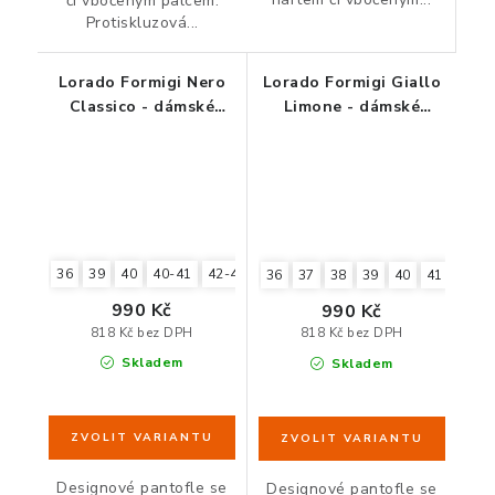
či vbočeným palcem.
Protiskluzová...
Lorado Formigi Nero
Lorado Formigi Giallo
Classico - dámské
Limone - dámské
pantofle pro unavené
pantofle pro unavené
a oteklé nohy
a oteklé nohy
36
39
40
40-41
42-43
44-45
39-40
37-38
35-36
36
37
38
39
40
41
990 Kč
990 Kč
818 Kč bez DPH
818 Kč bez DPH
Skladem
Skladem
Designové pantofle se
Designové pantofle se