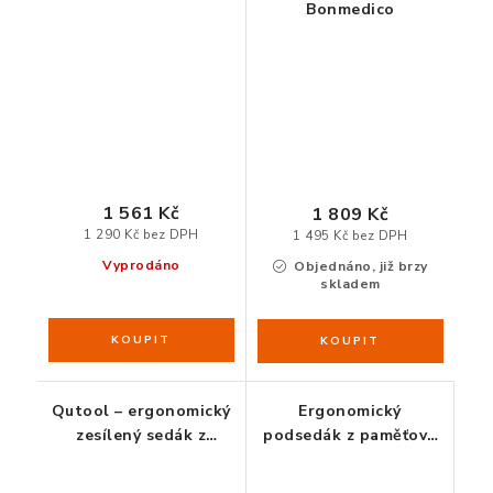
Bonmedico
1 561 Kč
1 809 Kč
1 290 Kč bez DPH
1 495 Kč bez DPH
Vyprodáno
Objednáno, již brzy
skladem
Qutool – ergonomický
Ergonomický
zesílený sedák z
podsedák z paměťové
paměťové pěny
pěny na sezení