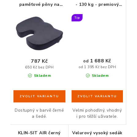
paměťové pěny na
- 130 kg - premiový
sezení
zdravotní sedák z
paměťové pěny
Tip
1 688 Kč
787 Kč
od
od 1 395 Kč bez DPH
650 Kč bez DPH
Skladem
Skladem
Velmi pohodlný, vhodný
Dostupný v barvě černé
i pro těžší uživatele.
a šedé.
KLIN-SIT AIR černý
Velurový vysoký sedák