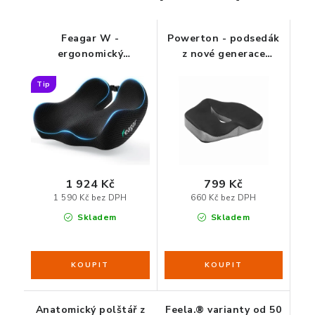
ZDRAVÁ KANCELÁŘ
Feagar W -
Powerton - podsedák
ČISTIČKY VZDUCHU
ergonomický
z nové generace
podsedák z paměťové
paměťové pěny
VODNÍ FILTRY
pěny
Tip
O nákupu
Reklamace, výměna a vrácení
Showroom
Naše realizace, inspirace a návody
Kontakty
1 924 Kč
799 Kč
1 590 Kč bez DPH
660 Kč bez DPH
Skladem
Skladem
Anatomický polštář z
Feela.® varianty od 50