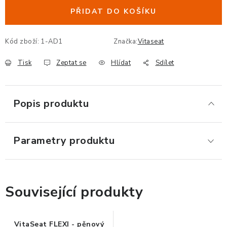
ERGONOMICKÉ PRODUKTY
PŘIDAT DO KOŠÍKU
BEDERNÍ A KRČNÍ OPĚRKY
Kód zboží:
1-AD1
Značka:
Vitaseat
Tisk
Zeptat se
Hlídat
Sdílet
PODLOŽKY POD NOHY
PODLOŽKY POD MYŠ A ZÁPĚSTÍ
Popis produktu
ERGONOMICKÉ KLÁVESNICE
Parametry produktu
VÝSUVY A DRŽÁKY NA KLÁVESNICI
DRŽÁKY LCD MONITORŮ A TV
Související produkty
DRŽÁKY A ZÁVĚSY PC
STOJANY POD NOTEBOOK
VitaSeat FLEXI - pěnový