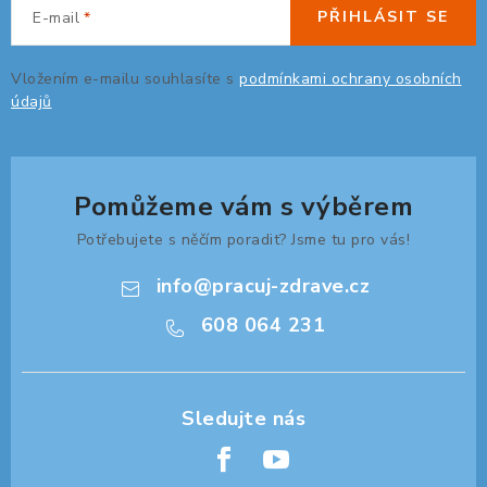
PŘIHLÁSIT SE
E-mail
Vložením e-mailu souhlasíte s
podmínkami ochrany osobních
údajů
Pomůžeme vám s výběrem
Potřebujete s něčím poradit? Jsme tu pro vás!
info
@
pracuj-zdrave.cz
608 064 231