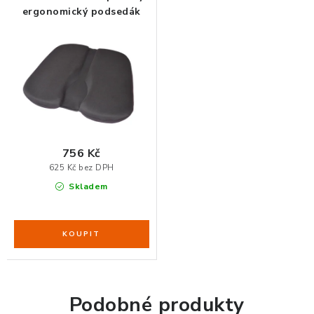
ergonomický podsedák
ORGANIZACE KABELŮ
STOJANY NA DOKUMENTY
LED STOLNÍ LAMPY
KANCELÁŘSKÉ POTŘEBY
756 Kč
625 Kč bez DPH
ZÁSUVKOVÉ BOXY
Skladem
NÁDOBY NA ODPAD
SCHRÁNKY NA KLÍČE A LÉKY
DESIGN A STYL V KANCELÁŘI
Podobné produkty