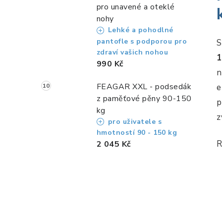
pro unavené a oteklé
nohy
Lehké a pohodlné
pantofle s podporou pro
S
zdraví vašich nohou
1
990 Kč
n
FEAGAR XXL - podsedák
e
z paměťové pěny 90-150
p
kg
z
pro uživatele s
hmotností 90 - 150 kg
R
2 045 Kč