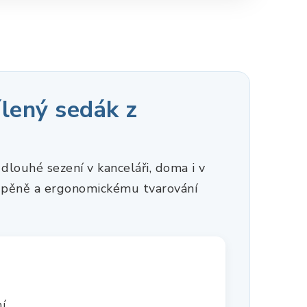
lený sedák z
louhé sezení v kanceláři, doma i v
vé pěně a ergonomickému tvarování
.
í