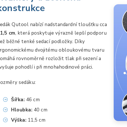
konstrukce
edák Qutool nabízí nadstandardní tloušťku cca
1,5 cm
, která poskytuje výrazně lepší podporu
ež běžné tenké sedací podložky. Díky
rgonomickému dvojitému obloukovému tvaru
omáhá rovnoměrně rozložit tlak při sezení a
vyšuje pohodlí i při mnohahodinové práci.
ozměry sedáku:
Šířka:
46 cm
Hloubka:
40 cm
Výška:
11,5 cm