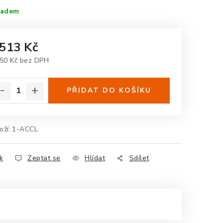
ladem
 513 Kč
50 Kč bez DPH
rná cena:
PŘIDAT DO KOŠÍKU
oží:
1-ACCL
k
Zeptat se
Hlídat
Sdílet