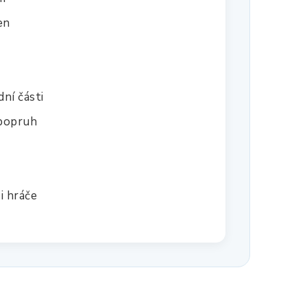
en
ní části
 popruh
i hráče