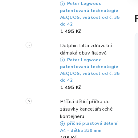
Peter Legwood
patentovaná technologie
AEQUOS, velikost od č. 35
do 42
1 495 Kč
Dolphin Lilla zdravotní
dámská obuv fialová
Peter Legwood
patentovaná technologie
AEQUOS, velikost od č. 35
do 42
1 495 Kč
Příčná dělící příčka do
zásuvky kancelářskéhé
kontejneru
příčné plastové dělení
A4 - délka 330 mm
109 Kč