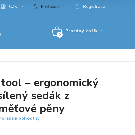
CZK
Přihlášení
Registrace
Prázdný košík
)
NÁKUPNÍ
KOŠÍK
tool – ergonomický
sílený sedák z
měťové pěny
ořádně pohodlný