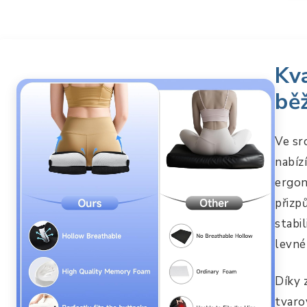
Kva
bě
Ve sr
nabíz
ergon
přizp
stabi
levné
Díky 
tvaro