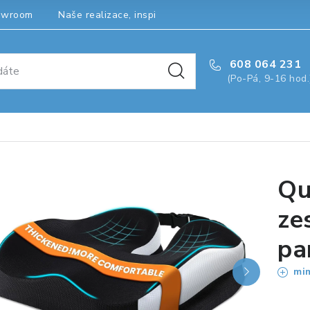
owroom
Naše realizace, inspirace a návody
Kontakty
608 064 231
(Po-Pá, 9-16 hod.
Qu
ze
pa
mim