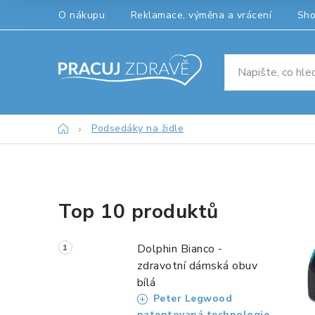
Přejít
O nákupu
Reklamace, výměna a vrácení
Sh
na
obsah
Domů
Podsedáky na židle
P
Top 10 produktů
o
s
Dolphin Bianco -
t
zdravotní dámská obuv
bílá
r
Peter Legwood
patentovaná technologie