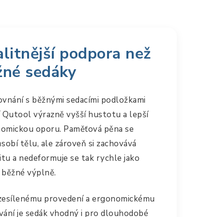
litnější podpora než
žné sedáky
ovnání s běžnými sedacími podložkami
í Qutool výrazně vyšší hustotu a lepší
omickou oporu. Paměťová pěna se
ůsobí tělu, ale zároveň si zachovává
litu a nedeformuje se tak rychle jako
 běžné výplně.
zesílenému provedení a ergonomickému
vání je sedák vhodný i pro dlouhodobé