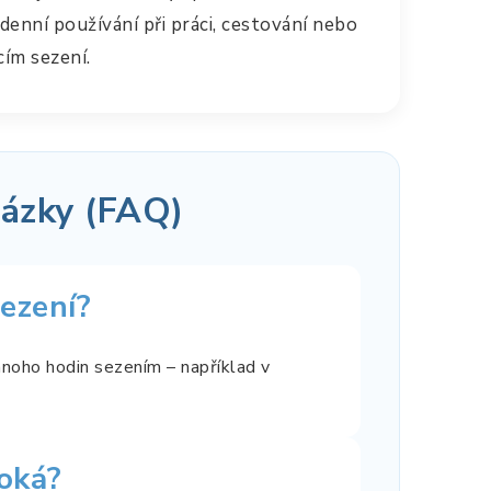
denní používání při práci, cestování nebo
ím sezení.
tázky (FAQ)
ezení?
mnoho hodin sezením – například v
soká?