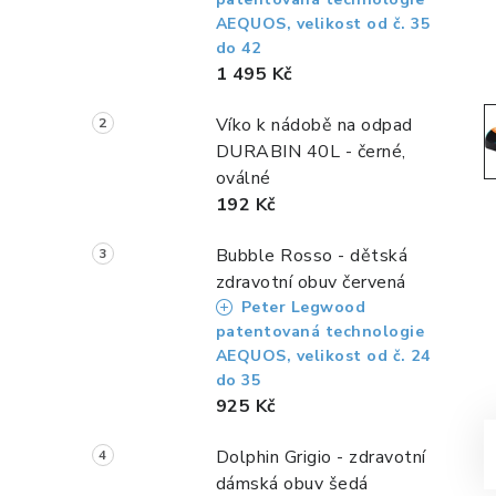
a
AEQUOS, velikost od č. 35
n
do 42
1 495 Kč
n
Víko k nádobě na odpad
í
DURABIN 40L - černé,
p
oválné
192 Kč
a
n
Bubble Rosso - dětská
zdravotní obuv červená
e
Peter Legwood
patentovaná technologie
l
AEQUOS, velikost od č. 24
do 35
925 Kč
Dolphin Grigio - zdravotní
dámská obuv šedá