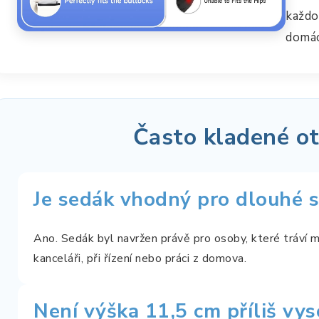
každo
domác
Často kladené o
Je sedák vhodný pro dlouhé s
Ano. Sedák byl navržen právě pro osoby, které tráví 
kanceláři, při řízení nebo práci z domova.
Není výška 11,5 cm příliš vy