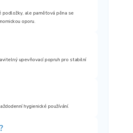
é podložky, ale paměťová pěna se
onomickou oporu.
avitelný upevňovací popruh pro stabilní
aždodenní hygienické používání.
?