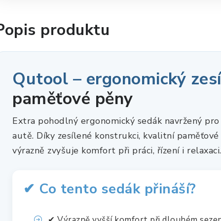
Popis produktu
Qutool – ergonomický zesí
paměťové pěny
Extra pohodlný ergonomický sedák navržený pro d
autě. Díky zesílené konstrukci, kvalitní paměťo
výrazně zvyšuje komfort při práci, řízení i relaxaci
✔ Co tento sedák přináší?
✔ Výrazně vyšší komfort při dlouhém sezen