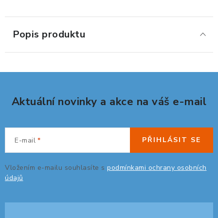
ERGONOMICKÉ PRODUKTY
Popis produktu
BEDERNÍ A KRČNÍ OPĚRKY
PODLOŽKY POD NOHY
PODLOŽKY POD MYŠ A ZÁPĚSTÍ
Aktuální novinky a akce na váš e-mail
ERGONOMICKÉ KLÁVESNICE
VÝSUVY A DRŽÁKY NA KLÁVESNICI
PŘIHLÁSIT SE
E-mail
DRŽÁKY LCD MONITORŮ A TV
Vložením e-mailu souhlasíte s
podmínkami ochrany osobních
údajů
DRŽÁKY A ZÁVĚSY PC
STOJANY POD NOTEBOOK