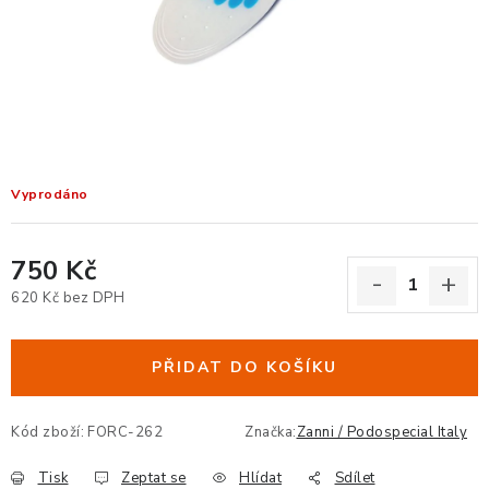
KANCELÁŘSKÉ ŽIDLE A KŘESLA
OBLÍBENÉ KATEGORIE
ZDRAVOTNÍ OBUV
PODSEDÁKY NA ŽIDLE
Vyprodáno
ZDRAVOTNICKÉ POMŮCKY
750 Kč
PODSTAVCE POD MONITOR
620 Kč bez DPH
Měrná cena:
ERGONOMICKÉ MYŠI
PŘIDAT DO KOŠÍKU
PREZENTAČNÍ SYSTÉMY
Kód zboží:
FORC-262
Značka:
Zanni / Podospecial Italy
DRŽÁKY NA TABLET - MOBIL
Tisk
Zeptat se
Hlídat
Sdílet