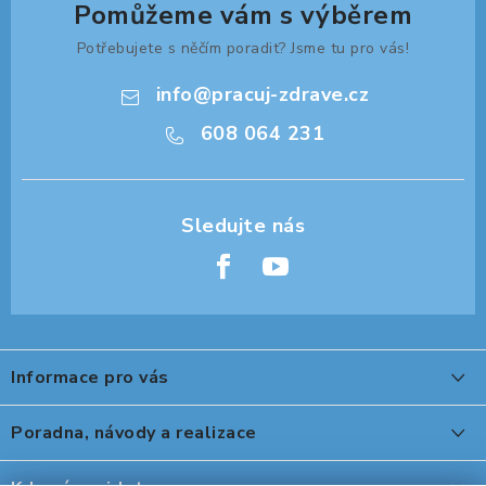
Pomůžeme vám s výběrem
ORGANIZACE KABELŮ
Potřebujete s něčím poradit? Jsme tu pro vás!
info
@
pracuj-zdrave.cz
STOJANY NA DOKUMENTY
608 064 231
LED STOLNÍ LAMPY
KANCELÁŘSKÉ POTŘEBY
ZÁSUVKOVÉ BOXY
Z
NÁDOBY NA ODPAD
á
Informace pro vás
p
SCHRÁNKY NA KLÍČE A LÉKY
a
O nákupu
Poradna, návody a realizace
DESIGN A STYL V KANCELÁŘI
t
Reklamace, výměna a vrácení
í
Peter Legwood tepelná úprava obuvi