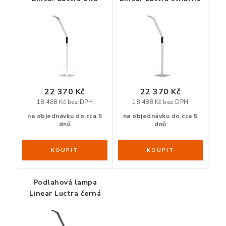
ORGANIZACE KABELŮ
STOJANY NA DOKUMENTY
LED STOLNÍ LAMPY
22 370 Kč
22 370 Kč
KANCELÁŘSKÉ POTŘEBY
18 488 Kč bez DPH
18 488 Kč bez DPH
na objednávku do cca 5
na objednávku do cca 5
dnů
dnů
ZÁSUVKOVÉ BOXY
NÁDOBY NA ODPAD
SCHRÁNKY NA KLÍČE A LÉKY
Podlahová lampa
Linear Luctra černá
DESIGN A STYL V KANCELÁŘI