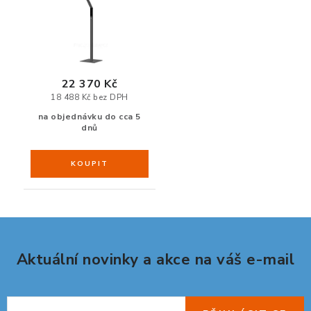
ZDRAVÁ KANCELÁŘ
ČISTIČKY VZDUCHU
VODNÍ FILTRY
22 370 Kč
18 488 Kč bez DPH
na objednávku do cca 5
O nákupu
Reklamace, výměna a vrácení
Showroom
dnů
Naše realizace, inspirace a návody
Kontakty
Aktuální novinky a akce na váš e-mail