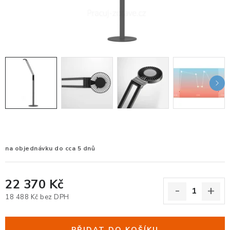
KANCELÁŘSKÉ ŽIDLE A KŘESLA
OBLÍBENÉ KATEGORIE
ZDRAVOTNÍ OBUV
PODSEDÁKY NA ŽIDLE
ZDRAVOTNICKÉ POMŮCKY
PODSTAVCE POD MONITOR
na objednávku do cca 5 dnů
ERGONOMICKÉ MYŠI
22 370 Kč
PREZENTAČNÍ SYSTÉMY
18 488 Kč bez DPH
Měrná cena:
DRŽÁKY NA TABLET - MOBIL
PŘIDAT DO KOŠÍKU