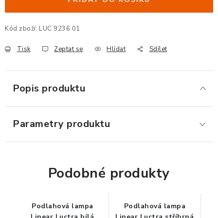
ERGONOMICKÉ PRODUKTY
Kód zboží:
LUC 9236 01
BEDERNÍ A KRČNÍ OPĚRKY
Tisk
Zeptat se
Hlídat
Sdílet
PODLOŽKY POD NOHY
PODLOŽKY POD MYŠ A ZÁPĚSTÍ
Popis produktu
ERGONOMICKÉ KLÁVESNICE
Parametry produktu
VÝSUVY A DRŽÁKY NA KLÁVESNICI
DRŽÁKY LCD MONITORŮ A TV
Podobné produkty
DRŽÁKY A ZÁVĚSY PC
Podlahová lampa
Podlahová lampa
STOJANY POD NOTEBOOK
Linear Luctra bílá
Linear Luctra stříbrná