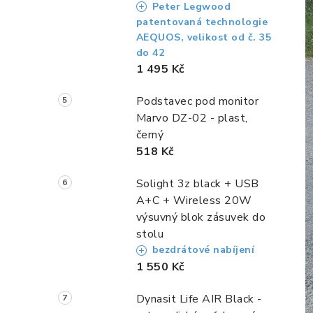
Peter Legwood
patentovaná technologie
AEQUOS, velikost od č. 35
do 42
1 495 Kč
Podstavec pod monitor
Marvo DZ-02 - plast,
černý
518 Kč
Solight 3z black + USB
A+C + Wireless 20W
výsuvný blok zásuvek do
stolu
bezdrátové nabíjení
1 550 Kč
Dynasit Life AIR Black -