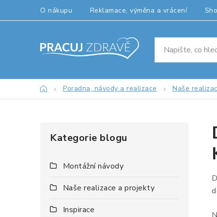
Přejít
O nákupu
Reklamace, výměna a vrácení
Sh
na
obsah
Domů
Poradna, návody a realizace
Naše realizac
P
Kategorie blogu
o
s
Montážní návody
D
t
Naše realizace a projekty
d
r
Inspirace
N