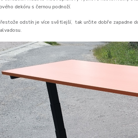
ového dekóru s černou podnoží.
řestože odstín je více světlejší, tak určite dobře zapadne do
alvadosu.