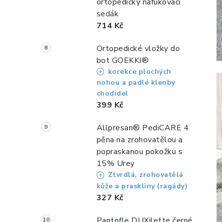
ortopedický nafukovací
sedák
714 Kč
Ortopedické vložky do
bot GOEKKI®
korekce plochých
nohou a padlé klenby
chodidel
399 Kč
Allpresan® PediCARE 4
pěna na zrohovatělou a
popraskanou pokožku s
15% Urey
Ztvrdlá, zrohovatělá
kůže a praskliny (ragády)
327 Kč
Pantofle DUXilette černé