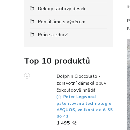
a
n
Dekory stolový desek
n
P
Pomáháme s výběrem
n
K
í
Práce a zdraví
p
a
Top 10 produktů
n
Dolphin Cioccolato -
e
zdravotní dámská obuv
l
čokoládově hnědá
Peter Legwood
patentovaná technologie
AEQUOS, velikost od č. 35
do 41
1 495 Kč