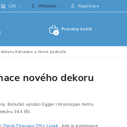
CZK
Přihlášení
Registrace
Prázdný košík
)
NÁKUPNÍ
KOŠÍK
 dekoru Kalvados a černé podnože
nace nového dekoru
ny. Bohužel výrobci Egger i Kronospan tento
 dekóru 344 BS.
l
DeskTherapy D5+ Linak
, kde je kombinace