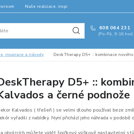
owroom
Naše realizace, inspirace a návody
Kontakty
608 064 231
(Po-Pá, 9-16 hod.
e, inspirace a návody
DeskTherapy D5+ :: kombinace nového
DeskTherapy D5+ :: kombi
Kalvados a černé podnože
ekor Kalvados ( třešeň ) se velmi dlouho používal beze změ
ekór vyřadili z nabídky. Nyní přichází jeho náhrada v podobě
a obrázcích můžete vidět špičkový výškově nastavitelný stů