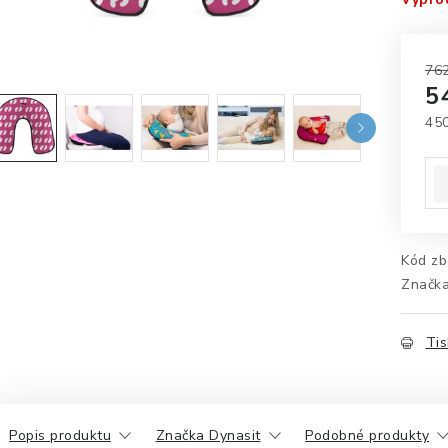
762
5
45
Mě
Kód zb
Značk
Tis
Popis produktu
Značka Dynasit
Podobné produkty