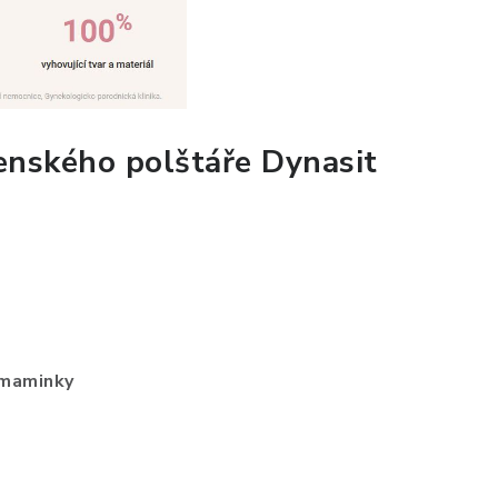
enského polštáře Dynasit
 maminky