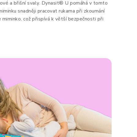
ádové a břišní svaly. Dynasit® U pomáhá v tomto
miminku snadněji pracovat rukama při zkoumání
 miminko, což přispívá k větší bezpečnosti při