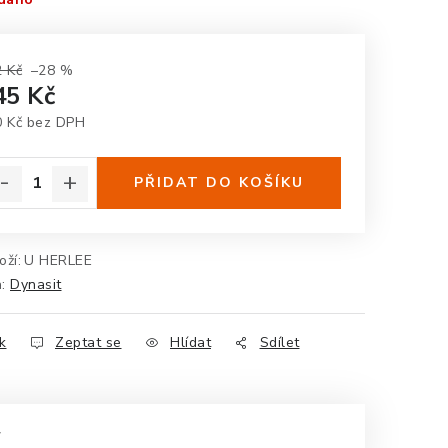
 Kč
–28 %
45 Kč
0 Kč bez DPH
rná cena:
PŘIDAT DO KOŠÍKU
oží:
U HERLEE
a:
Dynasit
k
Zeptat se
Hlídat
Sdílet