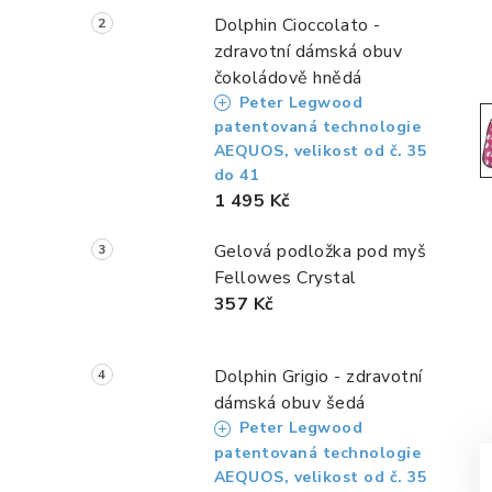
a
Dolphin Cioccolato -
n
zdravotní dámská obuv
čokoládově hnědá
n
Peter Legwood
í
patentovaná technologie
AEQUOS, velikost od č. 35
p
do 41
1 495 Kč
a
Gelová podložka pod myš
n
Fellowes Crystal
e
357 Kč
l
Dolphin Grigio - zdravotní
dámská obuv šedá
Peter Legwood
patentovaná technologie
AEQUOS, velikost od č. 35