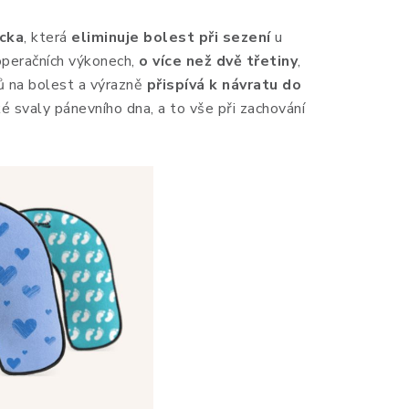
ůcka
, která
eliminuje bolest při sezení
u
operačních výkonech,
o více než dvě třetiny
,
ků na bolest a výrazně
přispívá k návratu do
é svaly pánevního dna, a to vše při zachování