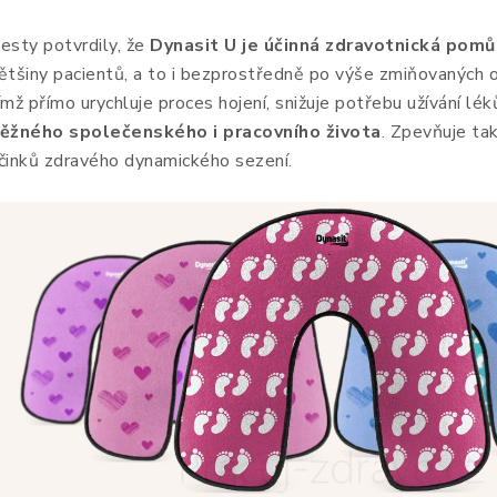
esty potvrdily, že
Dynasit U je účinná zdravotnická pom
ětšiny pacientů, a to i bezprostředně po výše zmiňovaných 
ímž přímo urychluje proces hojení, snižuje potřebu užívání lé
ěžného společenského i pracovního života
. Zpevňuje tak
činků zdravého dynamického sezení.