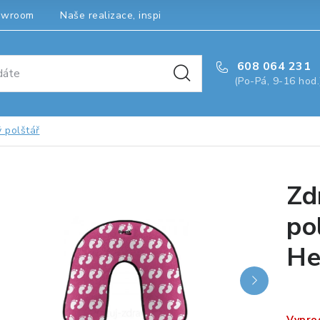
owroom
Naše realizace, inspirace a návody
Kontakty
608 064 231
(Po-Pá, 9-16 hod.
 polštář
Zd
po
He
Vypro