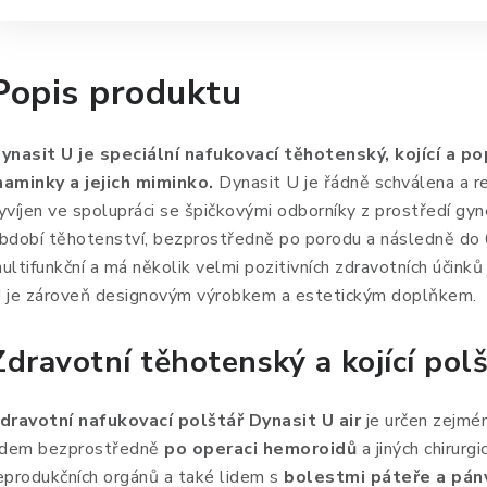
Popis produktu
ynasit U je speciální nafukovací těhotenský, kojící a p
aminky a jejich miminko.
Dynasit U je řádně schválena a r
yvíjen ve spolupráci se špičkovými odborníky z prostředí gyne
bdobí těhotenství, bezprostředně po porodu a následně do 6
ultifunkční a má několik velmi pozitivních zdravotních účinků 
 je zároveň designovým výrobkem a estetickým doplňkem.
Zdravotní těhotenský a kojící polš
dravotní nafukovací polštář Dynasit U air
je určen zejmé
idem bezprostředně
po operaci hemoroidů
a jiných chirurg
eprodukčních orgánů a také lidem s
bolestmi páteře a pán