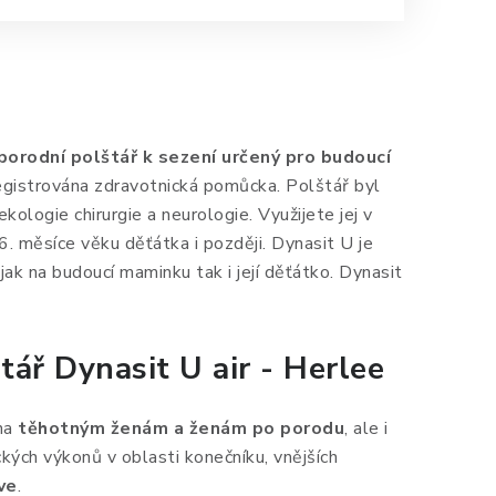
oporodní polštář k sezení určený pro budoucí
egistrována zdravotnická pomůcka. Polštář byl
kologie chirurgie a neurologie. Využijete jej v
. měsíce věku děťátka i později. Dynasit U je
jak na budoucí maminku tak i její děťátko. Dynasit
tář Dynasit U air - Herlee
na
těhotným ženám a ženám po porodu
, ale i
ických výkonů v oblasti konečníku, vnějších
ve
.