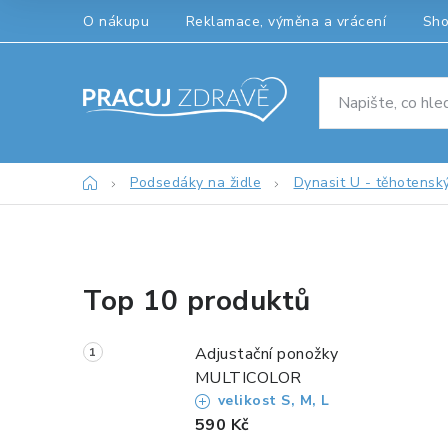
Přejít
O nákupu
Reklamace, výměna a vrácení
Sh
na
obsah
Domů
Podsedáky na židle
Dynasit U - těhotenský
P
Top 10 produktů
o
s
Adjustační ponožky
t
MULTICOLOR
velikost S, M, L
r
590 Kč