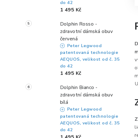
do 42
1 495 Kč
Dolphin Rosso -
zdravotní dámská obuv
červená
D
Peter Legwood
m
patentovaná technologie
v
AEQUOS, velikost od č. 35
do 42
o
1 495 Kč
m
U
Dolphin Bianco -
zdravotní dámská obuv
bílá
Peter Legwood
patentovaná technologie
Z
AEQUOS, velikost od č. 35
l
do 42
r
1 495 Kč