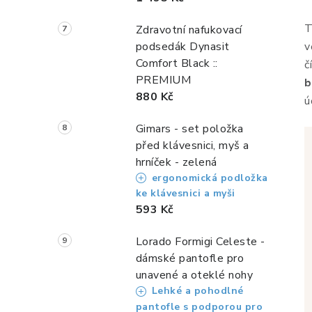
T
Zdravotní nafukovací
podsedák Dynasit
v
Comfort Black ::
č
PREMIUM
b
880 Kč
ú
Gimars - set položka
před klávesnici, myš a
hrníček - zelená
ergonomická podložka
ke klávesnici a myši
593 Kč
Lorado Formigi Celeste -
dámské pantofle pro
unavené a oteklé nohy
Lehké a pohodlné
pantofle s podporou pro