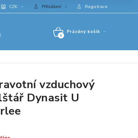
CZK
Přihlášení
Registrace
Prázdný košík
)
NÁKUPNÍ
KOŠÍK
ravotní vzduchový
lštář Dynasit U
rlee
dáno