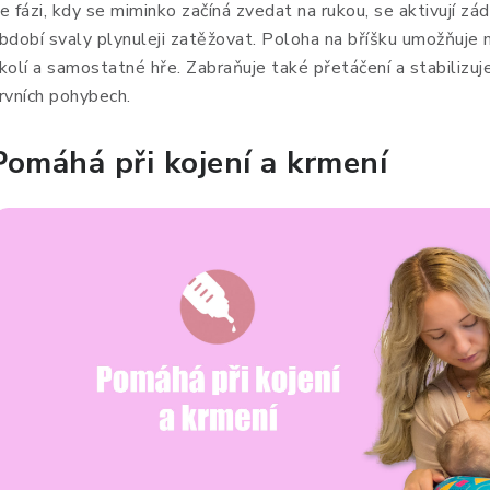
e fázi, kdy se miminko začíná zvedat na rukou, se aktivují z
bdobí svaly plynuleji zatěžovat. Poloha na bříšku umožňuje 
kolí a samostatné hře. Zabraňuje také přetáčení a stabilizuje
rvních pohybech.
Pomáhá při kojení a krmení