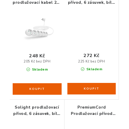
prodlužovací kabel 230
přívod, 6 zásuvek, bílý,
ZDRAVÁ KANCELÁŘ
V, 6 zásuvek, 5 m, bez
vypínač, 5 m
vypínače (bílý)
ČISTIČKY VZDUCHU
VODNÍ FILTRY
O nákupu
Reklamace, výměna a vrácení
Showroom
272 Kč
248 Kč
Naše realizace, inspirace a návody
Kontakty
225 Kč bez DPH
205 Kč bez DPH
Skladem
Skladem
Solight prodlužovací
PremiumCord
přívod, 6 zásuvek, bílý,
Prodlužovací přívod
5 m
230V 3m 6 zásuvek +
vypínač, černý