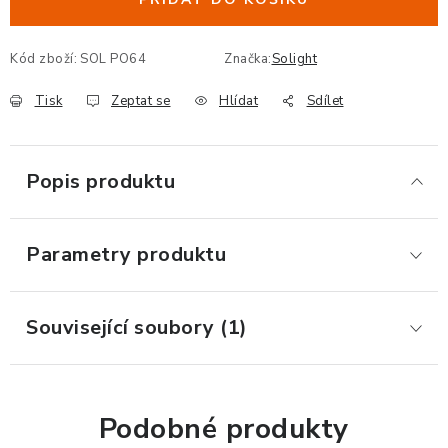
ERGONOMICKÉ PRODUKTY
Kód zboží:
SOL PO64
Značka:
Solight
BEDERNÍ A KRČNÍ OPĚRKY
Tisk
Zeptat se
Hlídat
Sdílet
PODLOŽKY POD NOHY
PODLOŽKY POD MYŠ A ZÁPĚSTÍ
Popis produktu
ERGONOMICKÉ KLÁVESNICE
Parametry produktu
VÝSUVY A DRŽÁKY NA KLÁVESNICI
Související soubory (1)
DRŽÁKY LCD MONITORŮ A TV
DRŽÁKY A ZÁVĚSY PC
Podobné produkty
STOJANY POD NOTEBOOK