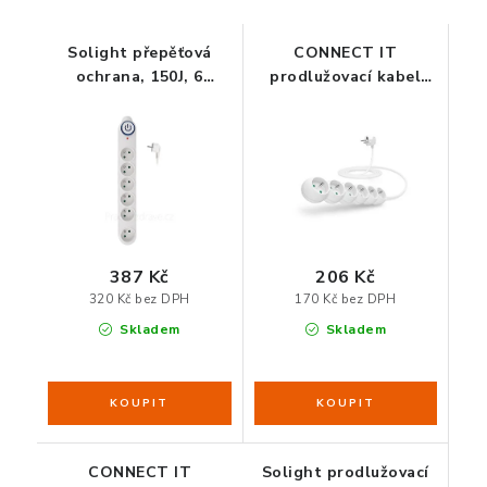
ORGANIZACE KABELŮ
Solight přepěťová
CONNECT IT
ochrana, 150J, 6
prodlužovací kabel
zásuvek, 3m, bílá
230 V, 6 zásuvek, 3 m,
STOJANY NA DOKUMENTY
bez vypínače (bílý)
LED STOLNÍ LAMPY
KANCELÁŘSKÉ POTŘEBY
ZÁSUVKOVÉ BOXY
387 Kč
206 Kč
320 Kč bez DPH
170 Kč bez DPH
NÁDOBY NA ODPAD
Skladem
Skladem
SCHRÁNKY NA KLÍČE A LÉKY
DESIGN A STYL V KANCELÁŘI
CONNECT IT
Solight prodlužovací