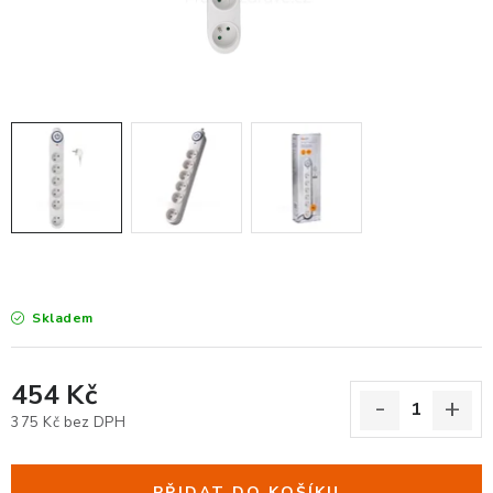
KANCELÁŘSKÉ ŽIDLE A KŘESLA
OBLÍBENÉ KATEGORIE
ZDRAVOTNÍ OBUV
PODSEDÁKY NA ŽIDLE
ZDRAVOTNICKÉ POMŮCKY
PODSTAVCE POD MONITOR
Skladem
ERGONOMICKÉ MYŠI
454 Kč
PREZENTAČNÍ SYSTÉMY
375 Kč bez DPH
Měrná cena:
DRŽÁKY NA TABLET - MOBIL
PŘIDAT DO KOŠÍKU