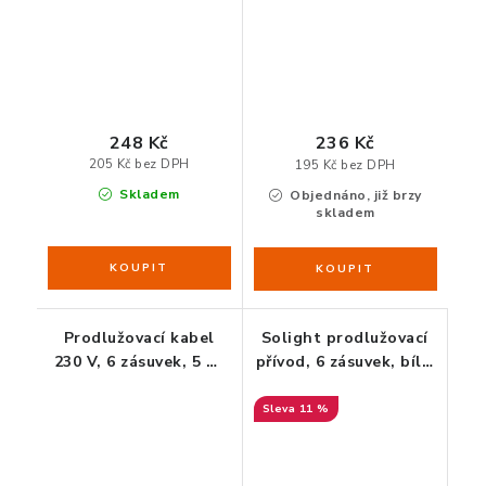
248 Kč
236 Kč
205 Kč bez DPH
195 Kč bez DPH
Skladem
Objednáno, již brzy
skladem
Prodlužovací kabel
Solight prodlužovací
230 V, 6 zásuvek, 5 m,
přívod, 6 zásuvek, bílý,
s vypínačem (černý)
vypínač, 3 m
11 %