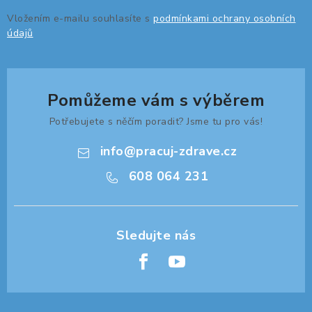
Vložením e-mailu souhlasíte s
podmínkami ochrany osobních
údajů
Pomůžeme vám s výběrem
Potřebujete s něčím poradit? Jsme tu pro vás!
info
@
pracuj-zdrave.cz
608 064 231
Z