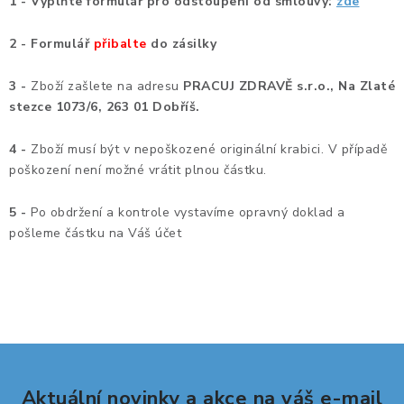
1 - Vyplňte formulář pro odstoupení od smlouvy:
zde
ZDRAVÁ KANCELÁŘ
2 - Formulář
přibalte
do zásilky
ČISTIČKY VZDUCHU
3 -
Zboží zašlete na adresu
PRACUJ ZDRAVĚ s.r.o.,
Na Zlaté
VODNÍ FILTRY
stezce 1073/6, 263 01 Dobříš
.
4 -
Zboží musí být v nepoškozené originální krabici. V případě
O nákupu
Reklamace, výměna a vrácení
Showroom
poškození není možné vrátit plnou částku.
Naše realizace, inspirace a návody
Kontakty
5 -
Po obdržení a kontrole vystavíme opravný doklad a
pošleme částku na Váš účet
Aktuální novinky a akce na váš e-mail