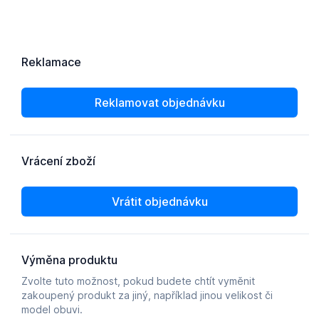
KANCELÁŘSKÉ ŽIDLE A KŘESLA
OBLÍBENÉ KATEGORIE
ZDRAVOTNÍ OBUV
PODSEDÁKY NA ŽIDLE
ZDRAVOTNICKÉ POMŮCKY
PODSTAVCE POD MONITOR
ERGONOMICKÉ MYŠI
PREZENTAČNÍ SYSTÉMY
DRŽÁKY NA TABLET - MOBIL