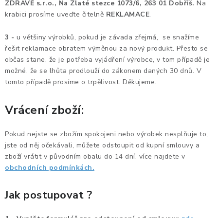
ZDRAVĚ s.r.o.,
Na Zlaté stezce 1073/6, 263 01 Dobříš
.
Na
krabici prosíme uveďte čitelně
REKLAMACE
.
ORGANIZACE KABELŮ
3 -
u většiny výrobků, pokud je závada zřejmá, se snažíme
STOJANY NA DOKUMENTY
řešit reklamace obratem výměnou za nový produkt. Přesto se
občas stane, že je potřeba vyjádření výrobce, v tom případě je
LED STOLNÍ LAMPY
možné, že se lhůta prodlouží do zákonem daných 30 dnů. V
tomto případě prosíme o trpělivost. Děkujeme.
KANCELÁŘSKÉ POTŘEBY
Vrácení zboží:
ZÁSUVKOVÉ BOXY
Pokud nejste se zbožím spokojeni nebo výrobek nesplňuje to,
jste od něj očekávali, můžete odstoupit od kupní smlouvy a
NÁDOBY NA ODPAD
zboží vrátit v původním obalu do 14 dní. více najdete v
obchodních podmínkách.
SCHRÁNKY NA KLÍČE A LÉKY
Jak postupovat ?
DESIGN A STYL V KANCELÁŘI