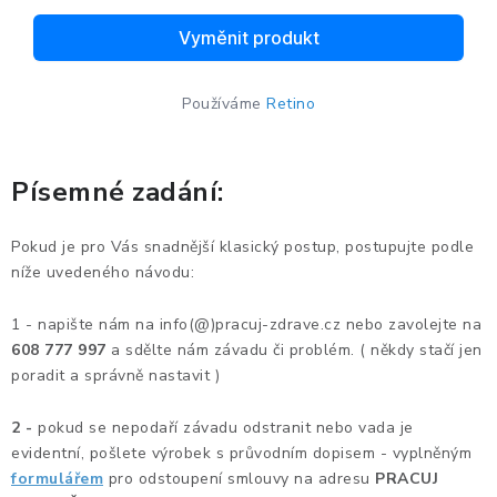
ERGONOMICKÉ PRODUKTY
BEDERNÍ A KRČNÍ OPĚRKY
Používáme
Retino
PODLOŽKY POD NOHY
Písemné zadání:
PODLOŽKY POD MYŠ A ZÁPĚSTÍ
Pokud je pro Vás snadnější klasický postup, postupujte podle
ERGONOMICKÉ KLÁVESNICE
níže uvedeného návodu:
VÝSUVY A DRŽÁKY NA KLÁVESNICI
1 - napište nám na info(@)pracuj-zdrave.cz nebo zavolejte na
608 777 997
a sdělte nám závadu či problém. ( někdy stačí jen
DRŽÁKY LCD MONITORŮ A TV
poradit a správně nastavit )
DRŽÁKY A ZÁVĚSY PC
2 -
pokud se nepodaří závadu odstranit nebo vada je
evidentní, pošlete výrobek s průvodním dopisem - vyplněným
formulářem
pro odstoupení smlouvy na adresu
PRACUJ
STOJANY POD NOTEBOOK