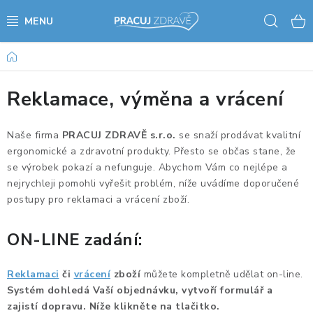
Přejít
Hled
na
obsah
Domů
AKCE - SLEVY - VÝPRODEJ
Reklamace, výměna a vrácení
STOLY A ŽIDLE
VÝŠKOVĚ NASTAVITELNÉ STOLY
Naše firma
PRACUJ ZDRAVĚ s.r.o.
se snaží prodávat kvalitní
ergonomické a zdravotní produkty. Přesto se občas stane, že
se výrobek pokazí a nefunguje. Abychom Vám co nejlépe a
KANCELÁŘSKÉ PSACÍ STOLY
nejrychleji pomohli vyřešit problém, níže uvádíme doporučené
postupy pro reklamaci a vrácení zboží.
NOHY KE STOLU A PODNOŽE
ON-LINE zadání:
PŘÍSLUŠENSTVÍ KE STOLŮM
Reklamaci
či
vrácení
zboží
můžete kompletně udělat on-line.
KANCELÁŘSKÉ KONTEJNERY
Systém dohledá Vaší objednávku, vytvoří formulář a
zajistí dopravu. Níže klikněte na tlačitko.