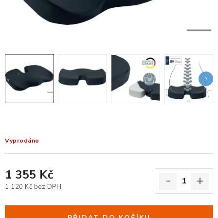
KANCELÁŘSKÉ ŽIDLE A KŘESLA
OBLÍBENÉ KATEGORIE
ZDRAVOTNÍ OBUV
PODSEDÁKY NA ŽIDLE
ZDRAVOTNICKÉ POMŮCKY
PODSTAVCE POD MONITOR
Vyprodáno
ERGONOMICKÉ MYŠI
1 355 Kč
PREZENTAČNÍ SYSTÉMY
1 120 Kč bez DPH
Měrná cena:
DRŽÁKY NA TABLET - MOBIL
PŘIDAT DO KOŠÍKU