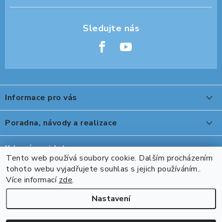
Z
á
Informace pro vás
p
a
O nákupu
Poradna, návody a realizace
t
Reklamace, výměna a vrácení
í
Peter Legwood tepelná úprava obuvi
Kde nás najdete
Showroom
Tento web používá soubory cookie. Dalším procházením
Ovládání stolu DeskTherapy řady D při použití ovladače s
tohoto webu vyjadřujete souhlas s jejich používáním..
Přijímáme online platby
Naše realizace, inspirace a návody
Více informací
zde
.
Bluetooth DPG1C
Kontakty
Nastavení
Kooki II robustní rohový stůl
Copyright 2026
Pracuj zdravě
. Všechna práva vyhrazena.
Upravit