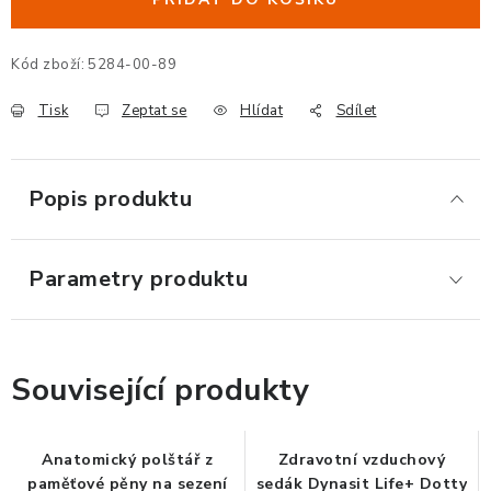
ERGONOMICKÉ PRODUKTY
Kód zboží:
5284-00-89
BEDERNÍ A KRČNÍ OPĚRKY
Tisk
Zeptat se
Hlídat
Sdílet
PODLOŽKY POD NOHY
PODLOŽKY POD MYŠ A ZÁPĚSTÍ
Popis produktu
ERGONOMICKÉ KLÁVESNICE
Parametry produktu
VÝSUVY A DRŽÁKY NA KLÁVESNICI
DRŽÁKY LCD MONITORŮ A TV
Související produkty
DRŽÁKY A ZÁVĚSY PC
Anatomický polštář z
Zdravotní vzduchový
STOJANY POD NOTEBOOK
paměťové pěny na sezení
sedák Dynasit Life+ Dotty