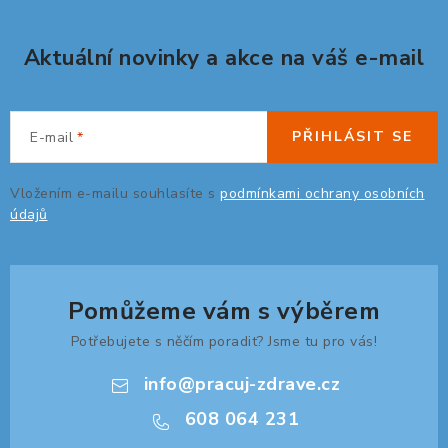
ZDRAVÁ KANCELÁŘ
Aktuální novinky a akce na váš e-mail
ČISTIČKY VZDUCHU
VODNÍ FILTRY
PŘIHLÁSIT SE
E-mail
O nákupu
Reklamace, výměna a vrácení
Showroom
Vložením e-mailu souhlasíte s
podmínkami ochrany osobních
Naše realizace, inspirace a návody
Kontakty
údajů
Pomůžeme vám s výběrem
Potřebujete s něčím poradit? Jsme tu pro vás!
info
@
pracuj-zdrave.cz
608 064 231