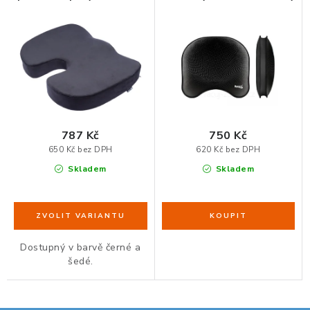
ORGANIZACE KABELŮ
STOJANY NA DOKUMENTY
LED STOLNÍ LAMPY
787 Kč
750 Kč
KANCELÁŘSKÉ POTŘEBY
650 Kč bez DPH
620 Kč bez DPH
Skladem
Skladem
ZÁSUVKOVÉ BOXY
NÁDOBY NA ODPAD
SCHRÁNKY NA KLÍČE A LÉKY
Dostupný v barvě černé a
šedé.
DESIGN A STYL V KANCELÁŘI